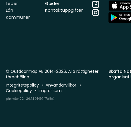
Facebook
App
Leder
Guider
Store
Län
Kontaktuppgifter
Instagram
App
Kommuner
Store
© Outdoormap AB 2014-2026. Alla rättigheter
Skaffa Natu
förbehållna.
organisat
Integritetspolicy
Användarvillkor
Cookiepolicy
Impressum
phx-sto-02 · 26.7.1 (449747a8c)