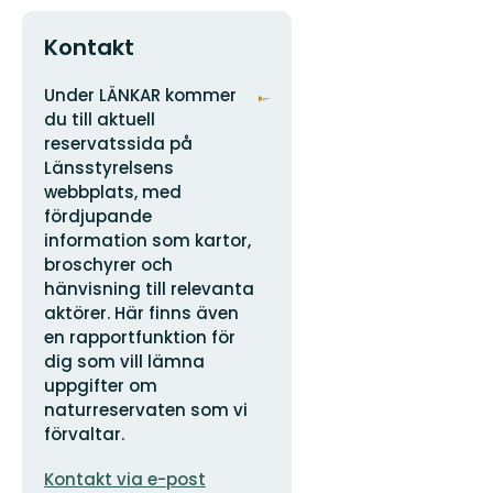
Kontakt
Adress
Organisationens
Under LÄNKAR kommer
logotyp
du till aktuell
reservatssida på
Länsstyrelsens
webbplats, med
fördjupande
information som kartor,
broschyrer och
hänvisning till relevanta
aktörer. Här finns även
en rapportfunktion för
dig som vill lämna
uppgifter om
naturreservaten som vi
förvaltar.
E-
Kontakt via e-post
postadress