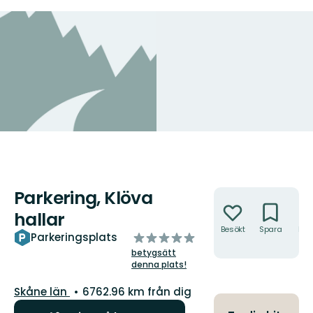
Parkering, Klöva
Åtgärder
hallar
Besökt
Spara
Hitt
av
Parkeringsplats
hit
5
betygsätt
stjärnor
denna plats!
Län:
Skåne län
6762.96 km från dig