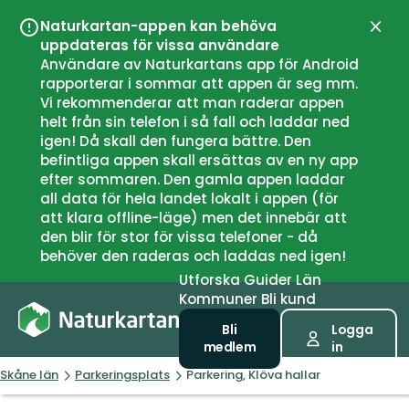
Naturkartan-appen kan behöva
Stän
uppdateras för vissa användare
Användare av Naturkartans app för Android
rapporterar i sommar att appen är seg mm.
Vi rekommenderar att man raderar appen
helt från sin telefon i så fall och laddar ned
igen! Då skall den fungera bättre. Den
befintliga appen skall ersättas av en ny app
efter sommaren. Den gamla appen laddar
all data för hela landet lokalt i appen (för
att klara offline-läge) men det innebär att
den blir för stor för vissa telefoner - då
behöver den raderas och laddas ned igen!
Utforska
Guider
Län
Kommuner
Bli kund
Bli
Logga
medlem
in
Skåne län
Parkeringsplats
Parkering, Klöva hallar