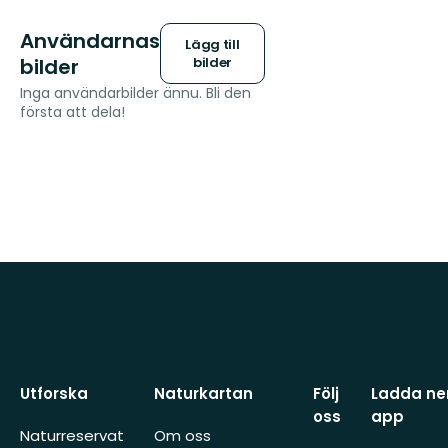
Användarnas
Lägg till
bilder
bilder
Inga användarbilder ännu. Bli den
första att dela!
Utforska
Naturkartan
Följ
Ladda ner
oss
app
Naturreservat
Om oss