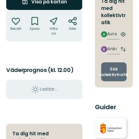
Ta dig hit
Visa på kartan
med
Åtgärder
kollektivtr
afik
Besökt
Spara
Hitta
Dela
Avresa
hit
A
Hitta
närmas
hållpla
Ankomst
B
Byt
avgång
och
ankomst
Sök
Väderprognos (kl. 12.00)
kollektivtrafik
Laddar...
Guider
Ta dig hit med