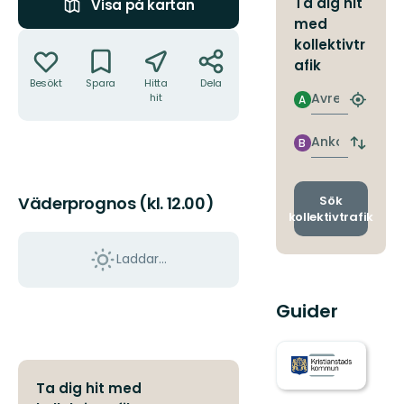
Ta dig hit
Visa på kartan
med
Åtgärder
kollektivtr
afik
Besökt
Spara
Hitta
Dela
Avresa
hit
A
Hitta
närmas
hållpla
Ankomst
B
Byt
avgång
och
ankomst
Sök
Väderprognos (kl. 12.00)
kollektivtrafik
Laddar...
Guider
Ta dig hit med