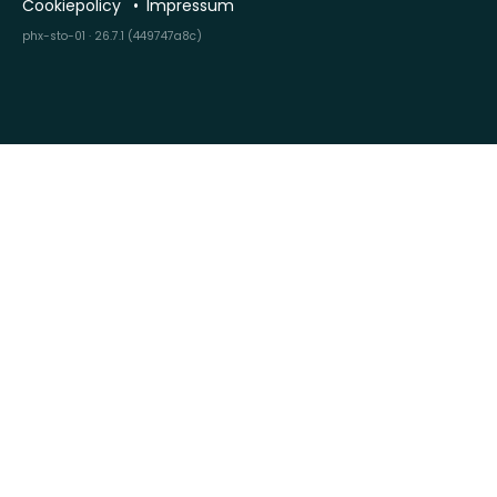
Cookiepolicy
Impressum
phx-sto-01 · 26.7.1 (449747a8c)