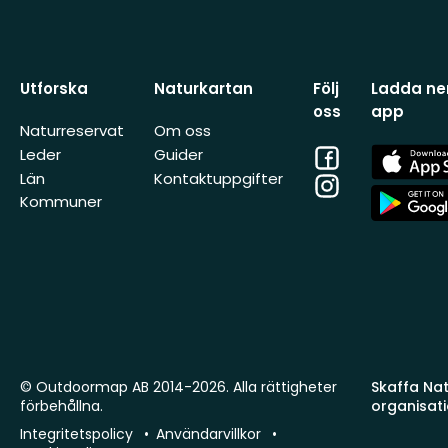
Utforska
Naturkartan
Följ
Ladda ner
oss
app
Naturreservat
Om oss
Facebook
App
Leder
Guider
Store
Län
Kontaktuppgifter
Instagram
App
Kommuner
Store
© Outdoormap AB 2014-2026. Alla rättigheter
Skaffa Natu
förbehållna.
organisat
Integritetspolicy
Användarvillkor