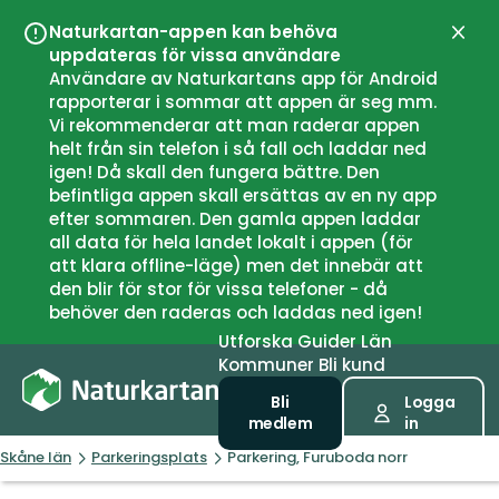
Naturkartan-appen kan behöva
Stän
uppdateras för vissa användare
Användare av Naturkartans app för Android
rapporterar i sommar att appen är seg mm.
Vi rekommenderar att man raderar appen
helt från sin telefon i så fall och laddar ned
igen! Då skall den fungera bättre. Den
befintliga appen skall ersättas av en ny app
efter sommaren. Den gamla appen laddar
all data för hela landet lokalt i appen (för
att klara offline-läge) men det innebär att
den blir för stor för vissa telefoner - då
behöver den raderas och laddas ned igen!
Utforska
Guider
Län
Kommuner
Bli kund
Bli
Logga
medlem
in
Skåne län
Parkeringsplats
Parkering, Furuboda norr