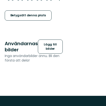
5
stjärnor
Betygsätt denna plats
Användarnas
Lägg till
bilder
bilder
Inga användarbilder ännu. Bli den
första att dela!