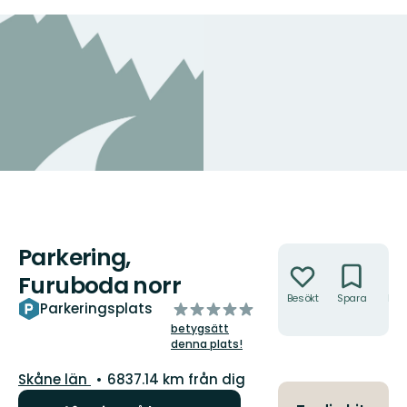
Parkering,
Åtgärder
Furuboda norr
Besökt
Spara
Hitt
av
Parkeringsplats
hit
5
betygsätt
stjärnor
denna plats!
Län:
Skåne län
6837.14 km från dig