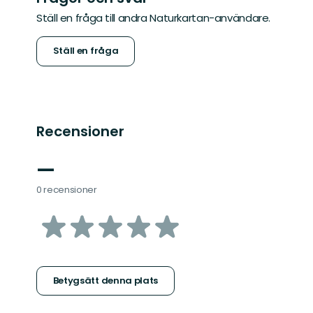
Ställ en fråga till andra Naturkartan-användare.
Ställ en fråga
Recensioner
—
0 recensioner
av
5
stjärnor
Betygsätt denna plats