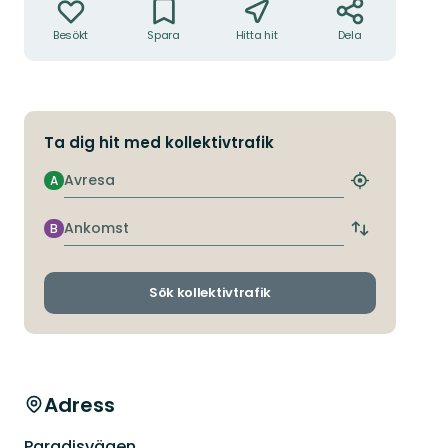
Besökt
Spara
Hitta hit
Dela
Ta dig hit med kollektivtrafik
Avresa
A
Hitta
närmaste
hållplats
Ankomst
B
Byt
avgångs-
och
ankomsthållp
Sök kollektivtrafik
Adress
Paradisvägen