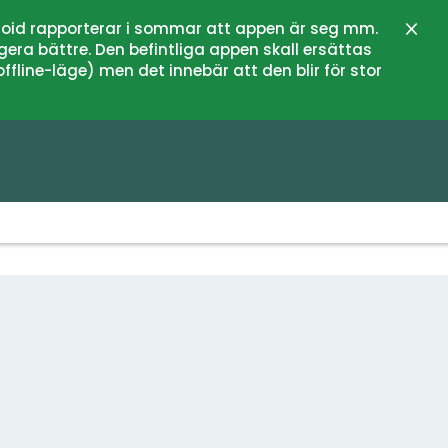
oid rapporterar i sommar att appen är seg mm.
Stän
gera bättre. Den befintliga appen skall ersättas
fline-läge) men det innebär att den blir för stor