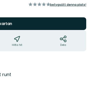
av
betygsätt denna plats!
5
stjärnor
 kartan
Hitta hit
Dela
t runt