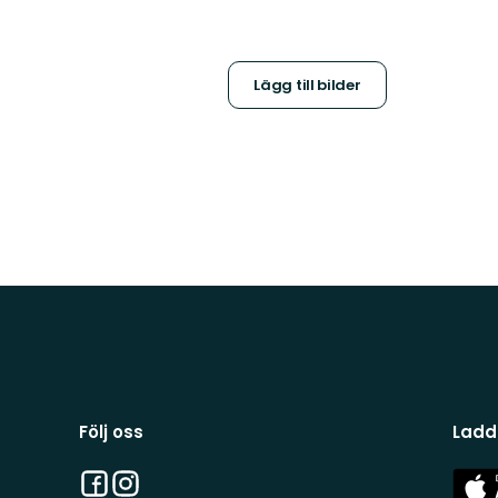
Lägg till bilder
Följ oss
Ladd
Facebook
Instagram
App