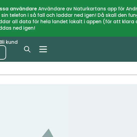
issa användare
Användare av Naturkartans app för Andr
n telefon i så fall och laddar ned igen! Då skall den fun
 all data för hela landet lokalt i appen (för att klara of
addas ned igen!
Bli kund