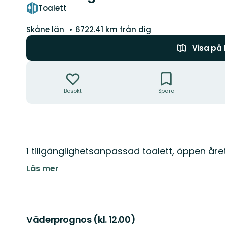
Toalett
Län:
Skåne län
6722.41 km från dig
Visa på
Åtgärder
Besökt
Spara
Beskrivning
1 tillgänglighetsanpassad toalett, öppen åre
Läs mer
Väderprognos (kl. 12.00)