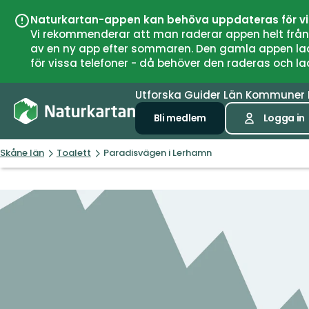
Naturkartan-appen kan behöva uppdateras för v
Vi rekommenderar att man raderar appen helt från si
av en ny app efter sommaren. Den gamla appen laddar
för vissa telefoner - då behöver den raderas och l
Utforska
Guider
Län
Kommuner
Bli medlem
Logga in
Skåne län
Toalett
Paradisvägen i Lerhamn