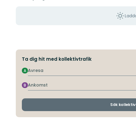
Ladda
Ta dig hit med kollektivtrafik
Avresa
A
Ankomst
B
Sök kollektiv