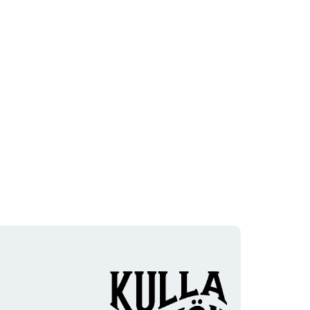
Organisationens
logotyp