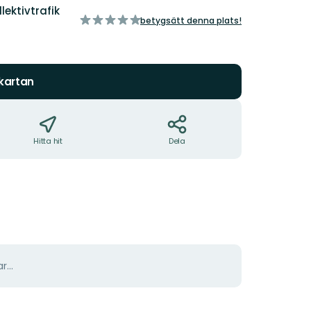
lektivtrafik
av
betygsätt denna plats!
5
stjärnor
 kartan
Hitta hit
Dela
r...