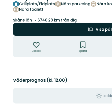
Grillplats/Eldplats
Nära parkering
Nära kol
Nära toalett
Län:
Skåne län
6740.28 km från dig
Visa på
Åtgärder
Besökt
Spara
Väderprognos (kl. 12.00)
Ladda