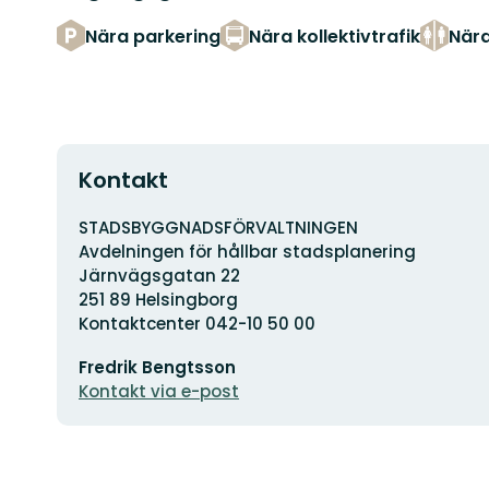
Nära parkering
Nära kollektivtrafik
Nära
Kontakt
Adress
STADSBYGGNADSFÖRVALTNINGEN
Avdelningen för hållbar stadsplanering
Järnvägsgatan 22
251 89 Helsingborg
Kontaktcenter 042-10 50 00
E-
Fredrik Bengtsson
postadress
Kontakt via e-post