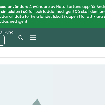
issa användare
Användare av Naturkartans app för Andr
n telefon i så fall och laddar ned igen! Då skall den fun
 all data för hela landet lokalt i appen (för att klara of
addas ned igen!
Bli kund