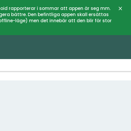
oid rapporterar i sommar att appen är seg mm.
Stän
gera bättre. Den befintliga appen skall ersättas
fline-läge) men det innebär att den blir för stor