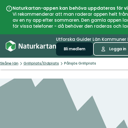
Naturkartan-appen kan behöva uppdateras för v
Vi rekommenderar att man raderar appen helt från si
av en ny app efter sommaren. Den gamla appen laddar
för vissa telefoner - då behöver den raderas och l
Utforska
Guider
Län
Kommuner
Bli medlem
Logga in
Skåne län
Grillplats/Eldplats
Pålsjös Grillplats