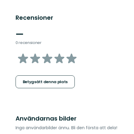
Recensioner
—
0 recensioner
av
5
stjärnor
Betygsätt denna plats
Användarnas bilder
Inga användarbilder ännu. Bli den första att dela!