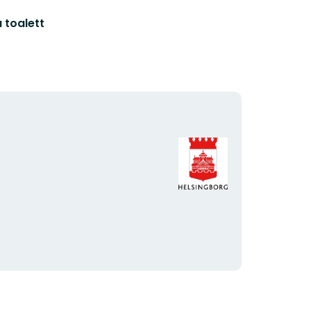
 toalett
Organisationens
logotyp