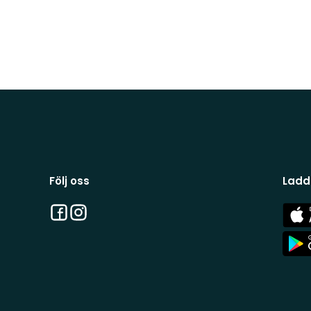
Följ oss
Ladd
Facebook
Instagram
App
Stor
App
Stor