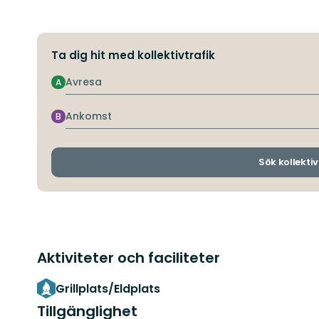
Ta dig hit med kollektivtrafik
Avresa
A
Ankomst
B
Sök kollektiv
Aktiviteter och faciliteter
Grillplats/Eldplats
Tillgänglighet