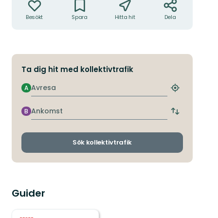
Besökt
Spara
Hitta hit
Dela
Ta dig hit med kollektivtrafik
Avresa
A
Hitta
närmaste
hållplats
Ankomst
B
Byt
avgångs-
och
ankomsthållp
Sök kollektivtrafik
Guider