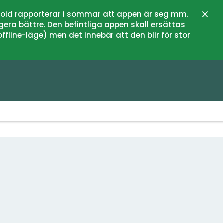
oid rapporterar i sommar att appen är seg mm.
Stän
gera bättre. Den befintliga appen skall ersättas
fline-läge) men det innebär att den blir för stor