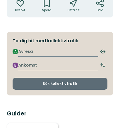
Besökt
Spara
Hitta hit
Dela
Ta dig hit med kollektivtrafik
Avresa
A
Hitta
närmaste
hållplats
Ankomst
B
Byt
avgångs-
och
ankomsthållp
Sök kollektivtrafik
Guider