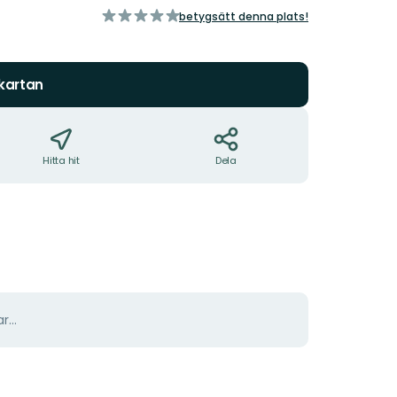
av
betygsätt denna plats!
5
stjärnor
 kartan
Hitta hit
Dela
r...