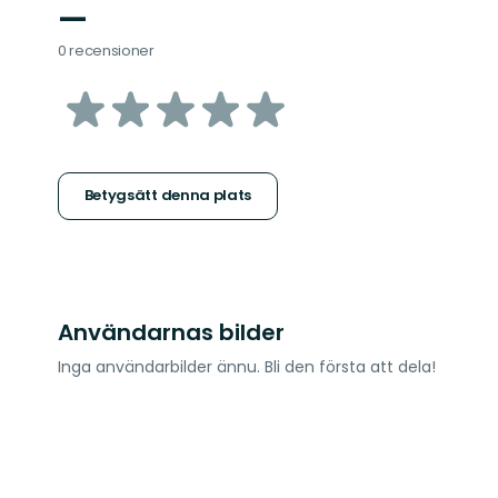
—
0 recensioner
av
5
stjärnor
Betygsätt denna plats
Användarnas bilder
Inga användarbilder ännu. Bli den första att dela!