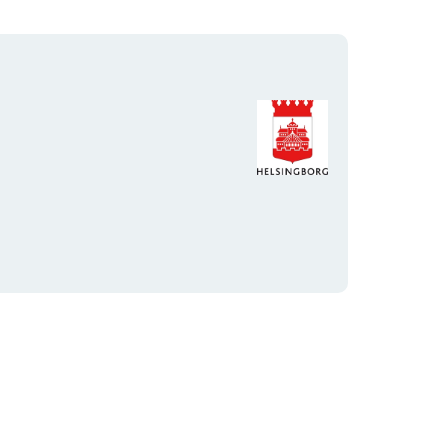
Organisationens
logotyp