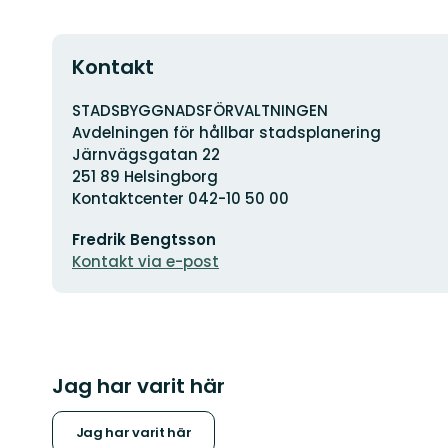
Kontakt
Adress
STADSBYGGNADSFÖRVALTNINGEN
Avdelningen för hållbar stadsplanering
Järnvägsgatan 22
251 89 Helsingborg
Kontaktcenter 042-10 50 00
E-
Fredrik Bengtsson
postadress
Kontakt via e-post
Jag har varit här
Jag har varit här