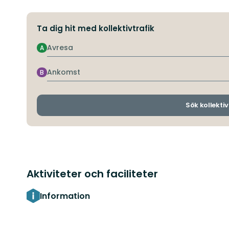
Ta dig hit med kollektivtrafik
Avresa
A
Ankomst
B
Sök kollektiv
Aktiviteter och faciliteter
Information