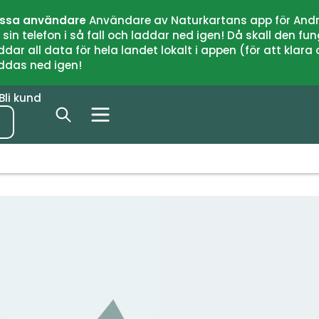
issa användare
Användare av Naturkartans app för Andr
n telefon i så fall och laddar ned igen! Då skall den fun
 all data för hela landet lokalt i appen (för att klara of
addas ned igen!
Bli kund