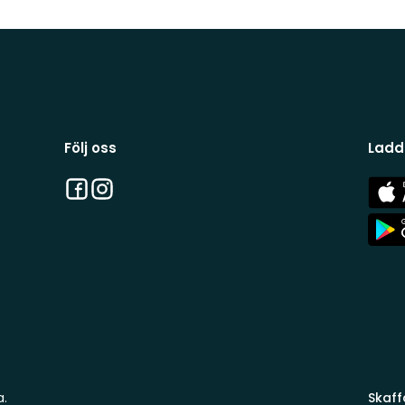
Följ oss
Ladd
Facebook
Instagram
App
Stor
App
Stor
a.
Skaff