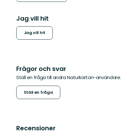
Jag vill hit
Jag vill hit
Frågor och svar
Ställ en fråga till andra Naturkartan-användare.
Ställ en fråga
Recensioner