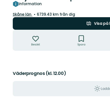
Information
Län:
Skåne län
6739.43 km från dig
Visa på
Åtgärder
Besökt
Spara
Väderprognos (kl. 12.00)
Ladda