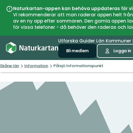
Naturkartan-appen kan behöva uppdateras för v
Vi rekommenderar att man raderar appen helt från si
av en ny app efter sommaren. Den gamla appen laddar
för vissa telefoner - då behöver den raderas och l
Utforska
Guider
Län
Kommuner
Bli medlem
Logga in
Skåne län
Information
Pålsjö Informationspunkt