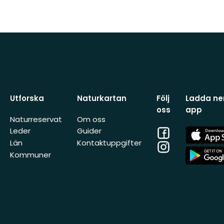
Utforska
Naturkartan
Följ
Ladda ner
oss
app
Naturreservat
Om oss
Facebook
App
Leder
Guider
Store
Län
Kontaktuppgifter
Instagram
App
Kommuner
Store