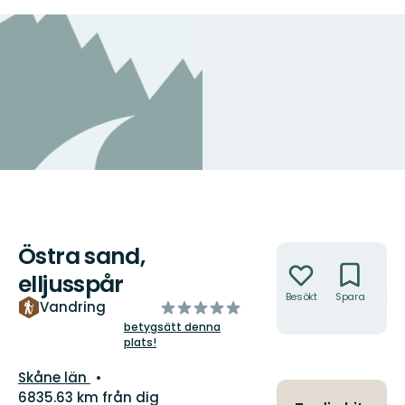
Östra sand,
Åtgärder
elljusspår
Besökt
Spara
Hitt
av
Vandring
hit
5
betygsätt denna
plats!
stjärnor
Län:
Skåne län
6835.63 km från dig