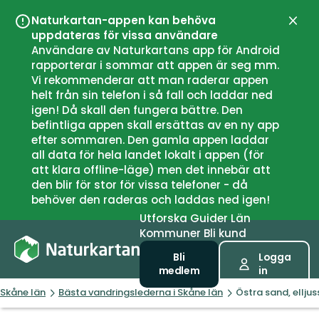
Naturkartan-appen kan behöva
Stän
uppdateras för vissa användare
Användare av Naturkartans app för Android
rapporterar i sommar att appen är seg mm.
Vi rekommenderar att man raderar appen
helt från sin telefon i så fall och laddar ned
igen! Då skall den fungera bättre. Den
befintliga appen skall ersättas av en ny app
efter sommaren. Den gamla appen laddar
all data för hela landet lokalt i appen (för
att klara offline-läge) men det innebär att
den blir för stor för vissa telefoner - då
behöver den raderas och laddas ned igen!
Utforska
Guider
Län
Kommuner
Bli kund
Bli
Logga
medlem
in
Skåne län
Bästa vandringslederna i Skåne län
Östra sand, ellju