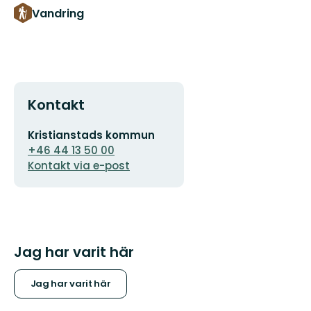
Vandring
Kontakt
E-
Kristianstads kommun
postadress
+46 44 13 50 00
Kontakt via e-post
Jag har varit här
Jag har varit här