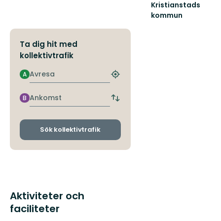
Kristianstads
kommun
Friluftsliv
i
Kristianstads
Ta dig hit med
fantastiska
kollektivtrafik
och
var...
Avresa
A
Hitta
närmaste
hållplats
Ankomst
B
Byt
avgångs-
och
ankomsthållplatser
Sök kollektivtrafik
Aktiviteter och
faciliteter