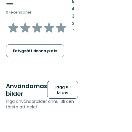
—
:
5
:
4
0 recensioner
:
3
av
:
2
:
1
5
stjärnor
Betygsätt denna plats
Användarnas
Lägg till
bilder
bilder
Inga användarbilder ännu. Bli den
första att dela!