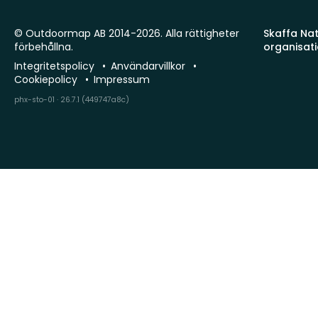
© Outdoormap AB 2014-2026. Alla rättigheter
Skaffa Natu
förbehållna.
organisat
Integritetspolicy
Användarvillkor
Cookiepolicy
Impressum
phx-sto-01 · 26.7.1 (449747a8c)