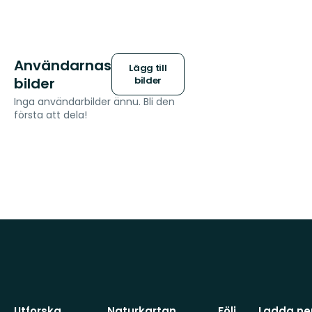
Användarnas
Lägg till
bilder
bilder
Inga användarbilder ännu. Bli den
första att dela!
Utforska
Naturkartan
Följ
Ladda ner