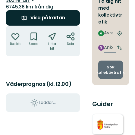
Skåne län
Ta dig hit
6745.36 km från dig
med
kollektivtr
Visa på kartan
afik
Åtgärder
Avresa
A
Hitta
närmas
Besökt
Spara
Hitta
Dela
hållpla
Ankomst
B
hit
Byt
avgång
och
ankomst
Sök
kollektivtrafik
Väderprognos (kl. 12.00)
Laddar...
Guider