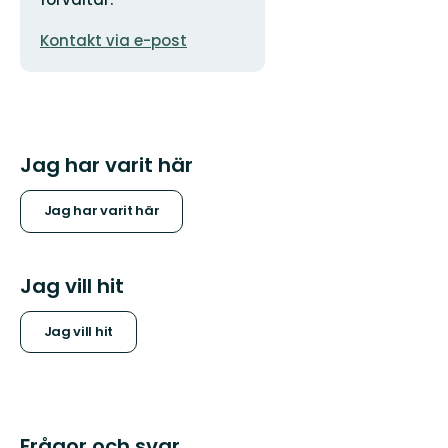
E-
Kontakt via e-post
postadress
Jag har varit här
Jag har varit här
Jag vill hit
Jag vill hit
Frågor och svar