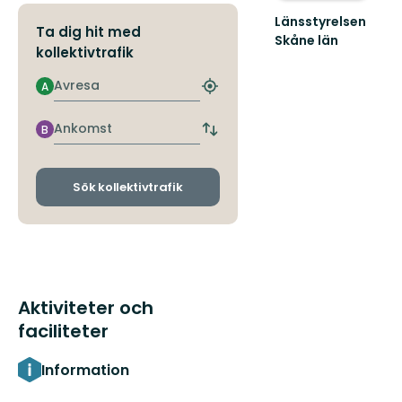
Länsstyrelsen
Ta dig hit med
Skåne län
kollektivtrafik
Välkommen
till
Avresa
A
Skånes
Hitta
fantastiska
närmaste
natur!
hållplats
Ankomst
B
Byt
avgångs-
och
ankomsthållplatser
Sök kollektivtrafik
Aktiviteter och
faciliteter
Information