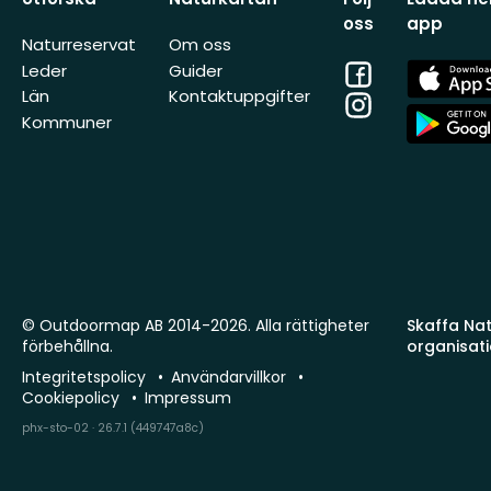
oss
app
Naturreservat
Om oss
Facebook
App
Leder
Guider
Store
Län
Kontaktuppgifter
Instagram
App
Kommuner
Store
© Outdoormap AB 2014-2026. Alla rättigheter
Skaffa Natu
förbehållna.
organisat
Integritetspolicy
Användarvillkor
Cookiepolicy
Impressum
phx-sto-02 · 26.7.1 (449747a8c)