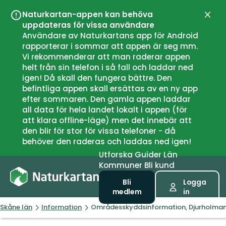
Naturkartan-appen kan behöva
Stän
uppdateras för vissa användare
Användare av Naturkartans app för Android
rapporterar i sommar att appen är seg mm.
Vi rekommenderar att man raderar appen
helt från sin telefon i så fall och laddar ned
igen! Då skall den fungera bättre. Den
befintliga appen skall ersättas av en ny app
efter sommaren. Den gamla appen laddar
all data för hela landet lokalt i appen (för
att klara offline-läge) men det innebär att
den blir för stor för vissa telefoner - då
behöver den raderas och laddas ned igen!
Utforska
Guider
Län
Kommuner
Bli kund
Bli
Logga
medlem
in
Skåne län
Information
Områdesskyddsinformation, Djurholma