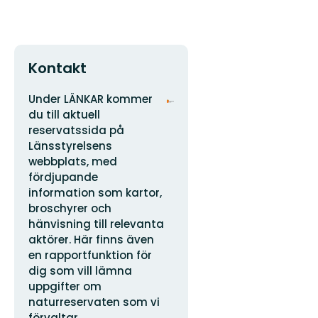
Kontakt
Adress
Organisationens
Under LÄNKAR kommer
logotyp
du till aktuell
reservatssida på
Länsstyrelsens
webbplats, med
fördjupande
information som kartor,
broschyrer och
hänvisning till relevanta
aktörer. Här finns även
en rapportfunktion för
dig som vill lämna
uppgifter om
naturreservaten som vi
förvaltar.