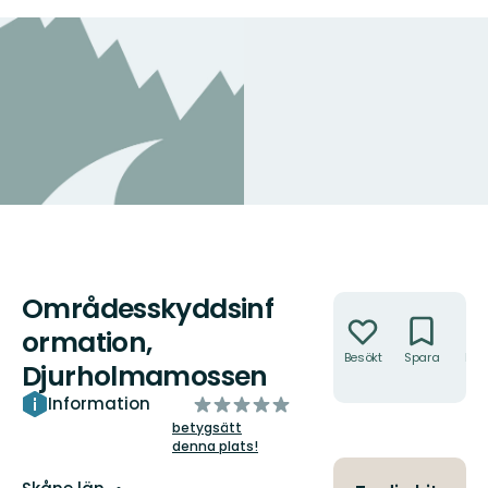
Områdesskyddsinf
Åtgärder
ormation,
Besökt
Spara
Hitt
Djurholmamossen
hit
av
Information
5
betygsätt
denna plats!
stjärnor
Län: