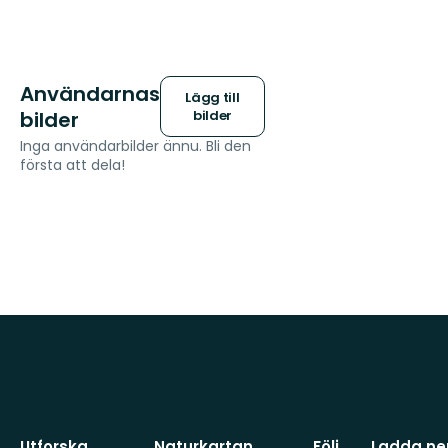
Användarnas
Lägg till
bilder
bilder
Inga användarbilder ännu. Bli den
första att dela!
Utforska
Naturkartan
Följ
Ladda ner