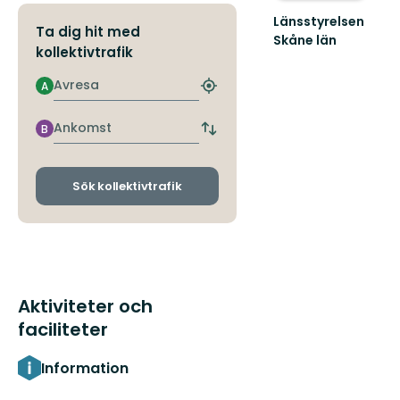
Länsstyrelsen
Ta dig hit med
Skåne län
kollektivtrafik
Välkommen
till
Avresa
A
Skånes
Hitta
fantastiska
närmaste
natur!
hållplats
Ankomst
B
Byt
avgångs-
och
ankomsthållplatser
Sök kollektivtrafik
Aktiviteter och
faciliteter
Information