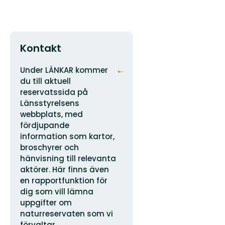
Kontakt
Adress
Organisationens
Under LÄNKAR kommer
logotyp
du till aktuell
reservatssida på
Länsstyrelsens
webbplats, med
fördjupande
information som kartor,
broschyrer och
hänvisning till relevanta
aktörer. Här finns även
en rapportfunktion för
dig som vill lämna
uppgifter om
naturreservaten som vi
förvaltar.