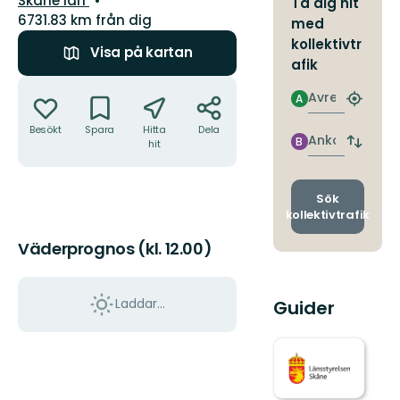
Skåne län
Ta dig hit
6731.83 km från dig
med
kollektivtr
Visa på kartan
afik
Åtgärder
Avresa
A
Hitta
närmas
Besökt
Spara
Hitta
Dela
hållpla
Ankomst
B
hit
Byt
avgång
och
ankomst
Sök
kollektivtrafik
Väderprognos (kl. 12.00)
Laddar...
Guider