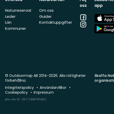
oss
app
Naturreservat
Om oss
Facebook
App
Leder
Guider
Store
Län
Kontaktuppgifter
Instagram
App
Kommuner
Store
© Outdoormap AB 2014-2026. Alla rättigheter
Skaffa Natu
förbehållna.
organisat
Integritetspolicy
Användarvillkor
Cookiepolicy
Impressum
phx-sto-01 · 26.7.1 (449747a8c)