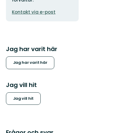
E-
Kontakt via e-post
postadress
Jag har varit här
Jag har varit här
Jag vill hit
Jag vill hit
Frågor och svar