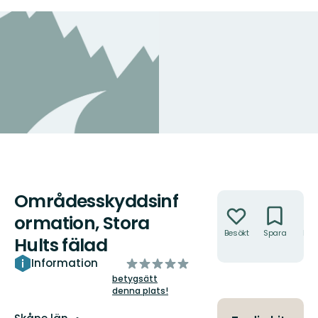
Områdesskyddsinf
Åtgärder
ormation, Stora
Besökt
Spara
Hitt
Hults fälad
hit
av
Information
5
betygsätt
denna plats!
stjärnor
Län: