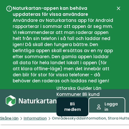
Naturkartan-appen kan behöva
Stän
uppdateras för vissa användare
Användare av Naturkartans app för Android
rapporterar i sommar att appen är seg mm.
Vi rekommenderar att man raderar appen
helt från sin telefon i så fall och laddar ned
igen! Då skall den fungera bättre. Den
befintliga appen skall ersättas av en ny app
efter sommaren. Den gamla appen laddar
all data för hela landet lokalt i appen (för
att klara offline-läge) men det innebär att
den blir för stor för vissa telefoner - då
behöver den raderas och laddas ned igen!
Utforska
Guider
Län
Kommuner
Bli kund
Bli
Logga
medlem
in
Skåne län
Information
Områdesskyddsinformation, Stora Hults