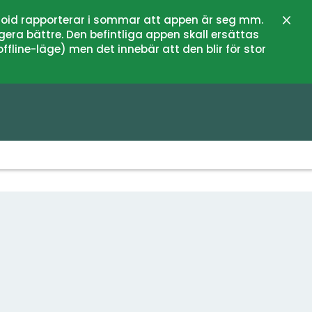
oid rapporterar i sommar att appen är seg mm.
Stän
gera bättre. Den befintliga appen skall ersättas
fline-läge) men det innebär att den blir för stor