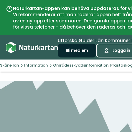
Naturkartan-appen kan behöva uppdateras för v
Vi rekommenderar att man raderar appen helt från si
av en ny app efter sommaren. Den gamla appen laddar
för vissa telefoner - då behöver den raderas och l
Utforska
Guider
Län
Kommuner
Bli medlem
Logga in
Skåne län
Information
Områdesskyddsinformation, Prästasko