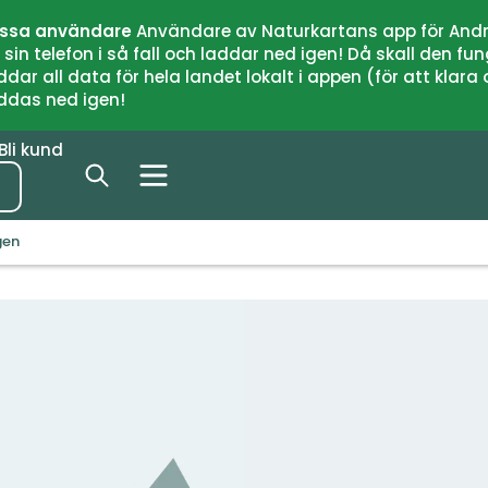
issa användare
Användare av Naturkartans app för Andr
n telefon i så fall och laddar ned igen! Då skall den fun
 all data för hela landet lokalt i appen (för att klara of
addas ned igen!
Bli kund
gen