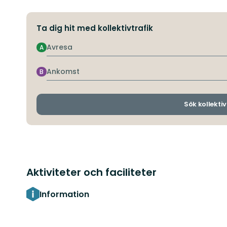
Ta dig hit med kollektivtrafik
Avresa
A
Ankomst
B
Sök kollektiv
Aktiviteter och faciliteter
Information