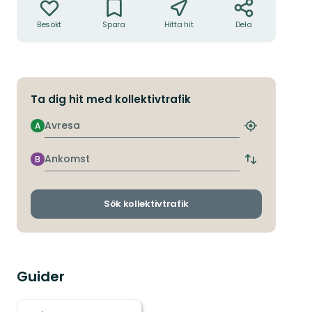
Besökt
Spara
Hitta hit
Dela
Ta dig hit med kollektivtrafik
Avresa
A
Hitta
närmaste
hållplats
Ankomst
B
Byt
avgångs-
och
ankomsthållp
Sök kollektivtrafik
Guider