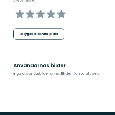
0 recensioner
av
5
stjärnor
Betygsätt denna plats
Användarnas bilder
Inga användarbilder ännu. Bli den första att dela!