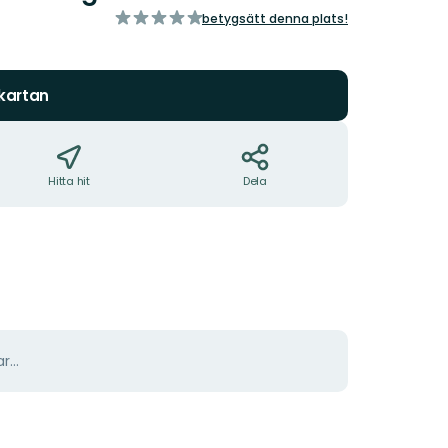
av
betygsätt denna plats!
5
stjärnor
 kartan
Hitta hit
Dela
r...