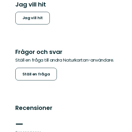
Jag vill hit
Jag vill hit
Frågor och svar
Ställ en fråga till andra Naturkartan-användare.
Ställ en fråga
Recensioner
—