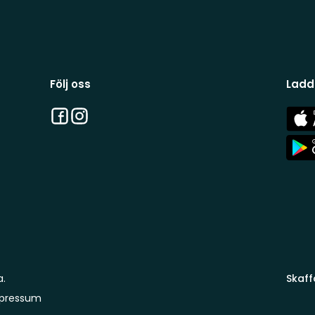
Följ oss
Ladd
Facebook
Instagram
App
Stor
App
Stor
a.
Skaff
pressum