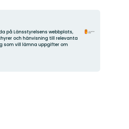
Organisationens
ida på Länsstyrelsens webbplats,
logotyp
yrer och hänvisning till relevanta
dig som vill lämna uppgifter om