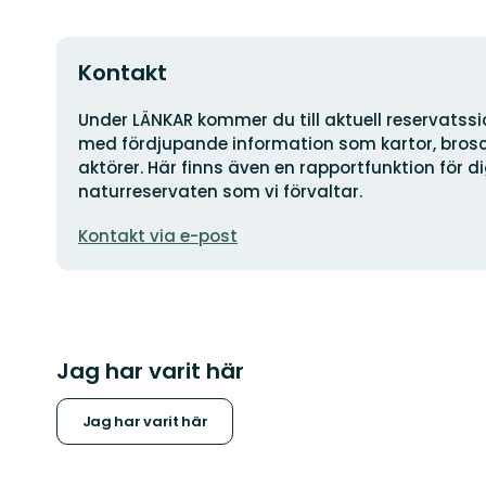
Kontakt
Adress
Under LÄNKAR kommer du till aktuell reservatss
med fördjupande information som kartor, brosch
aktörer. Här finns även en rapportfunktion för 
naturreservaten som vi förvaltar.
E-
Kontakt via e-post
postadress
Jag har varit här
Jag har varit här