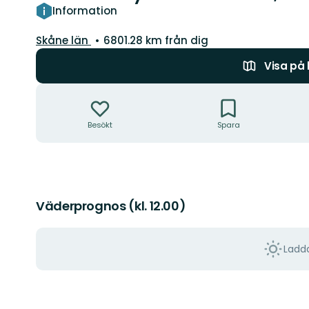
Information
Län:
Skåne län
6801.28 km från dig
Visa på
Åtgärder
Besökt
Spara
Väderprognos (kl. 12.00)
Ladda