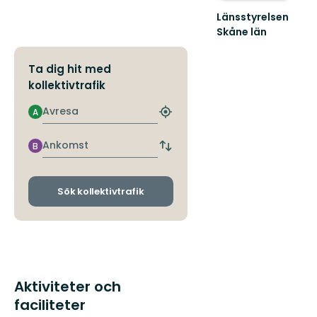
Länsstyrelsen
Skåne län
Välkommen
till
Ta dig hit med
Skånes
kollektivtrafik
fantastiska
natur!
Avresa
A
Hitta
närmaste
hållplats
Ankomst
B
Byt
avgångs-
och
ankomsthållplatser
Sök kollektivtrafik
Aktiviteter och
faciliteter