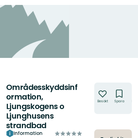
Områdesskyddsinf
Åtgärder
ormation,
Besökt
Spara
Hitt
Ljungskogens o
hit
Ljunghusens
strandbad
av
Information