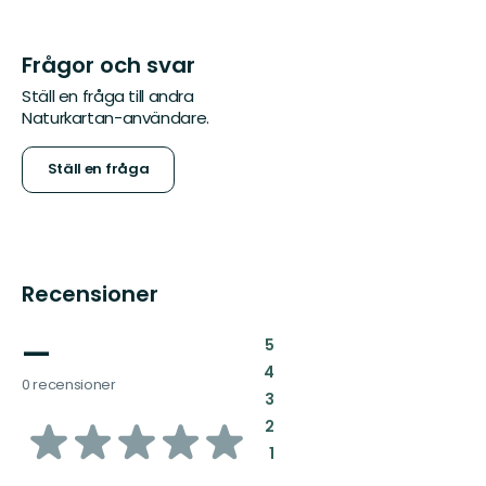
Frågor och svar
Ställ en fråga till andra
Naturkartan-användare.
Ställ en fråga
Recensioner
—
:
5
:
4
0 recensioner
:
3
av
:
2
:
1
5