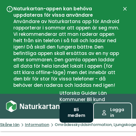
Naturkartan-appen kan behöva
Stän
uppdateras för vissa användare
Användare av Naturkartans app för Android
rapporterar i sommar att appen är seg mm.
Vi rekommenderar att man raderar appen
helt från sin telefon i så fall och laddar ned
igen! Då skall den fungera bättre. Den
befintliga appen skall ersättas av en ny app
efter sommaren. Den gamla appen laddar
all data för hela landet lokalt i appen (för
att klara offline-läge) men det innebär att
den blir för stor för vissa telefoner - då
behöver den raderas och laddas ned igen!
Utforska
Guider
Län
Kommuner
Bli kund
Bli
Logga
medlem
in
Skåne län
Information
Områdesskyddsinformation, Ljungskoge