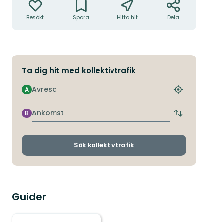
Besökt
Spara
Hitta hit
Dela
Ta dig hit med kollektivtrafik
Avresa
A
Hitta
närmaste
hållplats
Ankomst
B
Byt
avgångs-
och
ankomsthållp
Sök kollektivtrafik
Guider