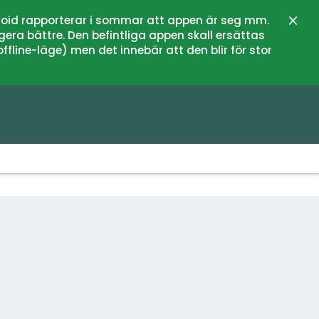
oid rapporterar i sommar att appen är seg mm.
Stän
gera bättre. Den befintliga appen skall ersättas
fline-läge) men det innebär att den blir för stor