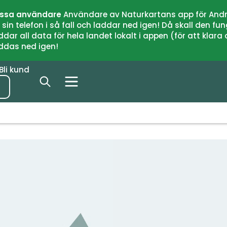
issa användare
Användare av Naturkartans app för Andr
n telefon i så fall och laddar ned igen! Då skall den fun
 all data för hela landet lokalt i appen (för att klara of
addas ned igen!
Bli kund