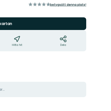
av
betygsätt denna plats!
5
stjärnor
 kartan
Hitta hit
Dela
r...