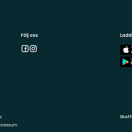
Följ oss
Ladd
Facebook
Instagram
App
Stor
App
Stor
a.
Skaff
pressum