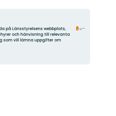
Organisationens
ida på Länsstyrelsens webbplats,
logotyp
yrer och hänvisning till relevanta
dig som vill lämna uppgifter om