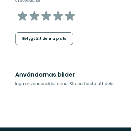
0 recensioner
av
5
stjärnor
Betygsätt denna plats
Användarnas bilder
Inga användarbilder ännu. Bli den första att dela!