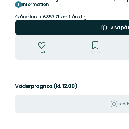
Information
Län:
Skåne län
6857.71 km från dig
Visa på
Åtgärder
Besökt
Spara
Väderprognos (kl. 12.00)
Ladda