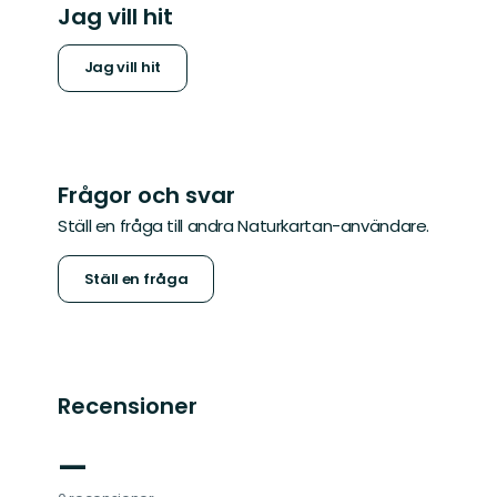
Jag vill hit
Jag vill hit
Frågor och svar
Ställ en fråga till andra Naturkartan-användare.
Ställ en fråga
Recensioner
—