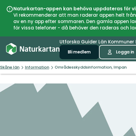
Naturkartan-appen kan behöva uppdateras för v
Vi rekommenderar att man raderar appen helt från si
av en ny app efter sommaren. Den gamla appen laddar
för vissa telefoner - då behöver den raderas och l
Utforska
Guider
Län
Kommuner
Bli medlem
Logga in
Skåne län
Information
Områdesskyddsinformation, Impan