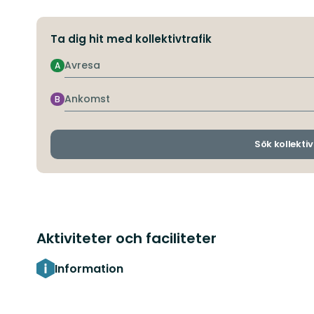
Ta dig hit med kollektivtrafik
Avresa
A
Ankomst
B
Sök kollektiv
Aktiviteter och faciliteter
Information