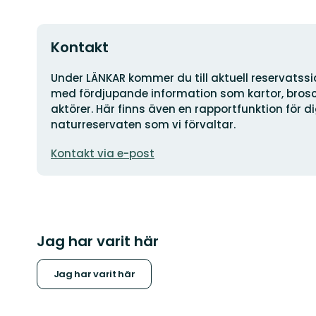
Kontakt
Adress
Under LÄNKAR kommer du till aktuell reservatss
med fördjupande information som kartor, brosch
aktörer. Här finns även en rapportfunktion för 
naturreservaten som vi förvaltar.
E-
Kontakt via e-post
postadress
Jag har varit här
Jag har varit här