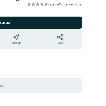
av
betygsätt denna plats!
5
stjärnor
 kartan
Hitta hit
Dela
r...