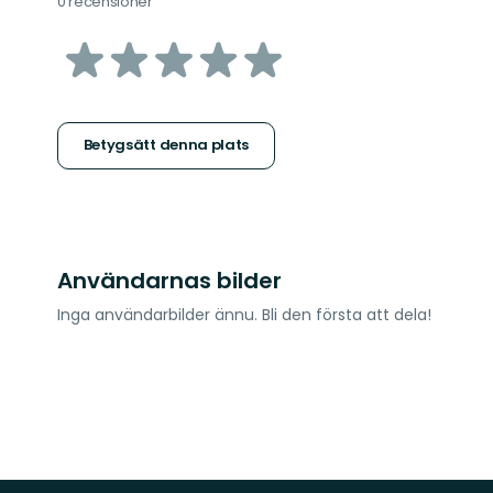
0 recensioner
av
5
stjärnor
Betygsätt denna plats
Användarnas bilder
Inga användarbilder ännu. Bli den första att dela!