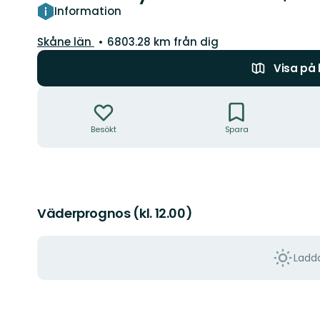
Information
Län:
Skåne län
6803.28 km från dig
Visa på
Åtgärder
Besökt
Spara
Väderprognos (kl. 12.00)
Ladda