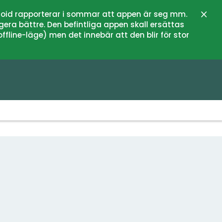
oid rapporterar i sommar att appen är seg mm.
Stän
gera bättre. Den befintliga appen skall ersättas
fline-läge) men det innebär att den blir för stor