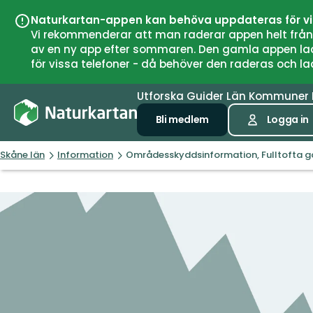
Naturkartan-appen kan behöva uppdateras för v
Vi rekommenderar att man raderar appen helt från si
av en ny app efter sommaren. Den gamla appen laddar
för vissa telefoner - då behöver den raderas och l
Utforska
Guider
Län
Kommuner
Bli medlem
Logga in
Skåne län
Information
Områdesskyddsinformation, Fulltofta g