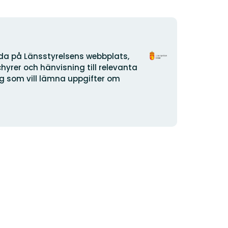
Organisationens
ida på Länsstyrelsens webbplats,
logotyp
yrer och hänvisning till relevanta
dig som vill lämna uppgifter om