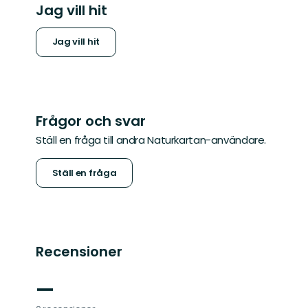
Jag vill hit
Jag vill hit
Frågor och svar
Ställ en fråga till andra Naturkartan-användare.
Ställ en fråga
Recensioner
—