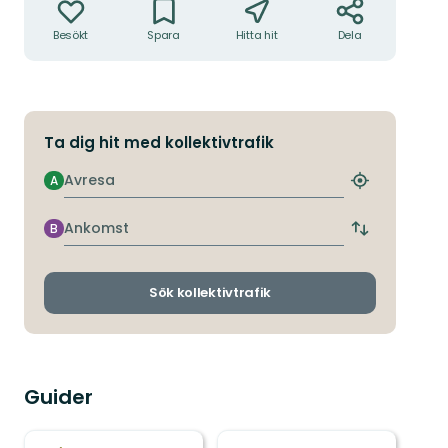
Besökt
Spara
Hitta hit
Dela
Ta dig hit med kollektivtrafik
Avresa
A
Hitta
närmaste
hållplats
Ankomst
B
Byt
avgångs-
och
ankomsthållp
Sök kollektivtrafik
Guider