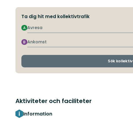
Ta dig hit med kollektivtrafik
Avresa
A
Ankomst
B
Sök kollektiv
Aktiviteter och faciliteter
Information