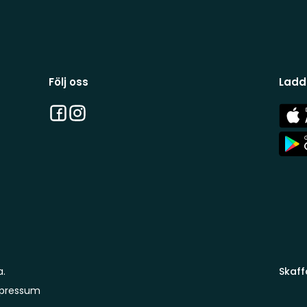
Följ oss
Ladd
Facebook
Instagram
App
Stor
App
Stor
a.
Skaff
pressum