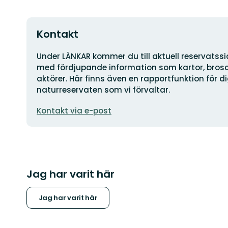
Kontakt
Adress
Under LÄNKAR kommer du till aktuell reservatss
med fördjupande information som kartor, brosch
aktörer. Här finns även en rapportfunktion för 
naturreservaten som vi förvaltar.
E-
Kontakt via e-post
postadress
Jag har varit här
Jag har varit här