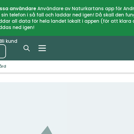
issa användare
Användare av Naturkartans app för Andr
n telefon i så fall och laddar ned igen! Då skall den fun
 all data för hela landet lokalt i appen (för att klara of
addas ned igen!
Bli kund
ård