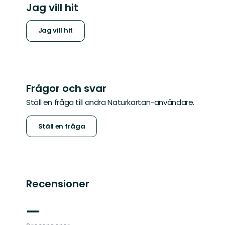
Jag vill hit
Jag vill hit
Frågor och svar
Ställ en fråga till andra Naturkartan-användare.
Ställ en fråga
Recensioner
—