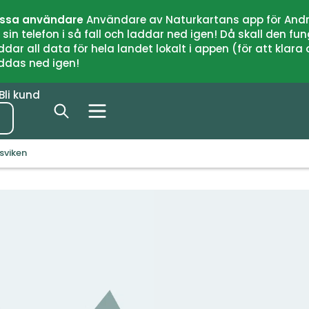
issa användare
Användare av Naturkartans app för Andr
n telefon i så fall och laddar ned igen! Då skall den fun
 all data för hela landet lokalt i appen (för att klara of
addas ned igen!
Bli kund
sviken