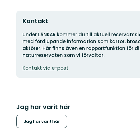
Kontakt
Adress
Under LÄNKAR kommer du till aktuell reservatss
med fördjupande information som kartor, brosch
aktörer. Här finns även en rapportfunktion för 
naturreservaten som vi förvaltar.
E-
Kontakt via e-post
postadress
Jag har varit här
Jag har varit här