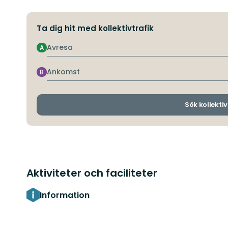
Ta dig hit med kollektivtrafik
Avresa
A
Ankomst
B
Sök kollektiv
Aktiviteter och faciliteter
Information