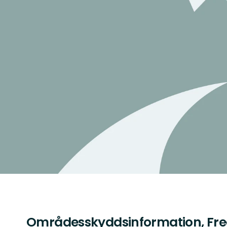
Områdesskyddsinformation, Fre