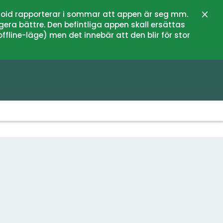
oid rapporterar i sommar att appen är seg mm.
Stän
gera bättre. Den befintliga appen skall ersättas
fline-läge) men det innebär att den blir för stor