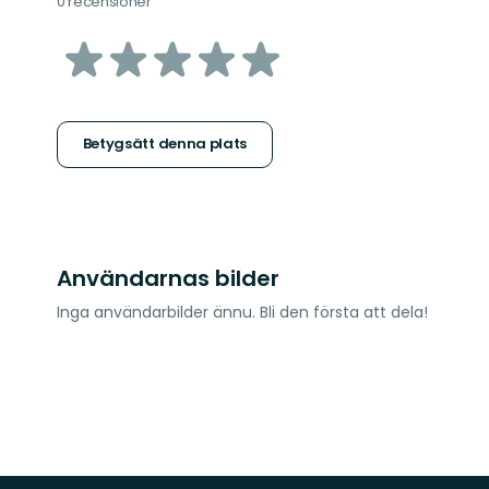
0 recensioner
av
5
stjärnor
Betygsätt denna plats
Användarnas bilder
Inga användarbilder ännu. Bli den första att dela!