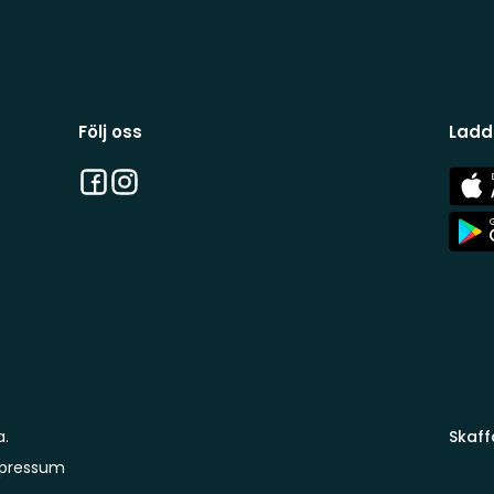
Följ oss
Ladd
Facebook
Instagram
App
Stor
App
Stor
a.
Skaff
pressum