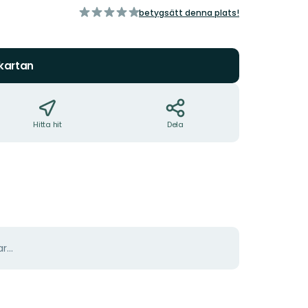
av
betygsätt denna plats!
5
stjärnor
 kartan
Hitta hit
Dela
r...