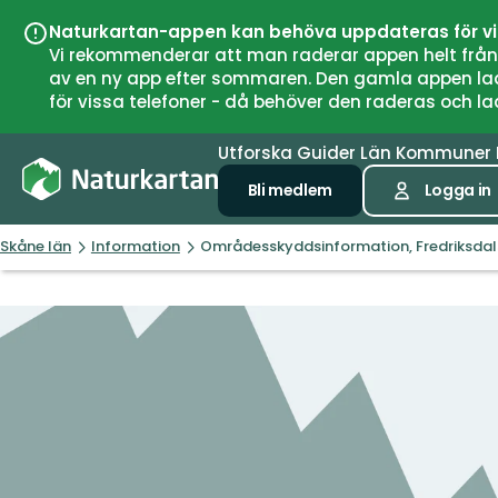
Naturkartan-appen kan behöva uppdateras för v
Vi rekommenderar att man raderar appen helt från si
av en ny app efter sommaren. Den gamla appen laddar
för vissa telefoner - då behöver den raderas och l
Utforska
Guider
Län
Kommuner
Bli medlem
Logga in
Skåne län
Information
Områdesskyddsinformation, Fredriksdal