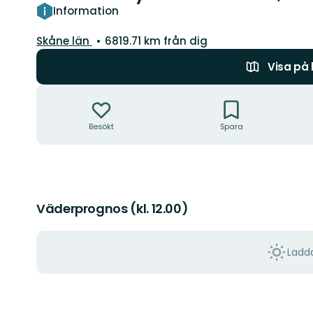
Information
Län:
Skåne län
6819.71 km från dig
Visa på
Åtgärder
Besökt
Spara
Väderprognos (kl. 12.00)
Ladda