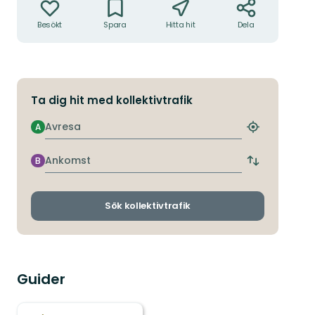
Besökt
Spara
Hitta hit
Dela
Ta dig hit med kollektivtrafik
Avresa
A
Hitta
närmaste
hållplats
Ankomst
B
Byt
avgångs-
och
ankomsthållp
Sök kollektivtrafik
Guider