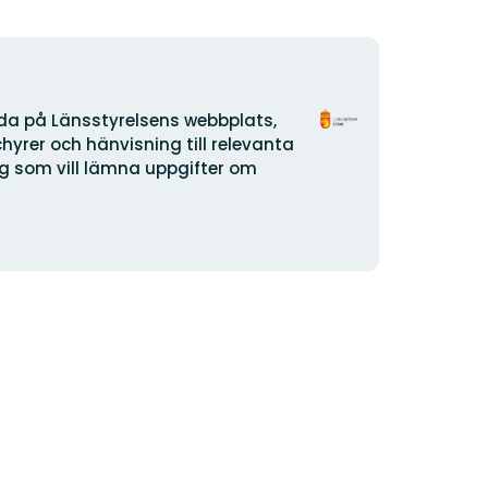
Organisationens
ida på Länsstyrelsens webbplats,
logotyp
yrer och hänvisning till relevanta
dig som vill lämna uppgifter om