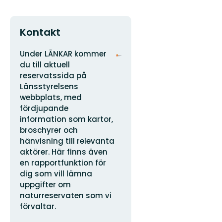
Kontakt
Adress
Organisationens
Under LÄNKAR kommer
logotyp
du till aktuell
reservatssida på
Länsstyrelsens
webbplats, med
fördjupande
information som kartor,
broschyrer och
hänvisning till relevanta
aktörer. Här finns även
en rapportfunktion för
dig som vill lämna
uppgifter om
naturreservaten som vi
förvaltar.
E-