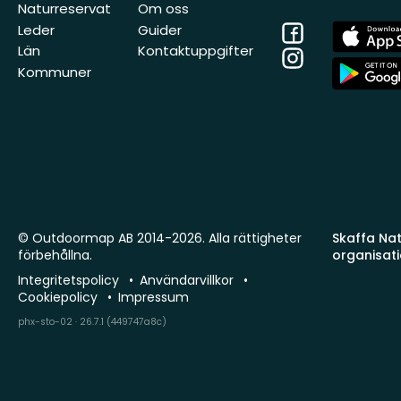
Naturreservat
Om oss
Facebook
App
Leder
Guider
Store
Län
Kontaktuppgifter
Instagram
App
Kommuner
Store
© Outdoormap AB 2014-2026. Alla rättigheter
Skaffa Natu
förbehållna.
organisat
Integritetspolicy
Användarvillkor
Cookiepolicy
Impressum
phx-sto-02 · 26.7.1 (449747a8c)