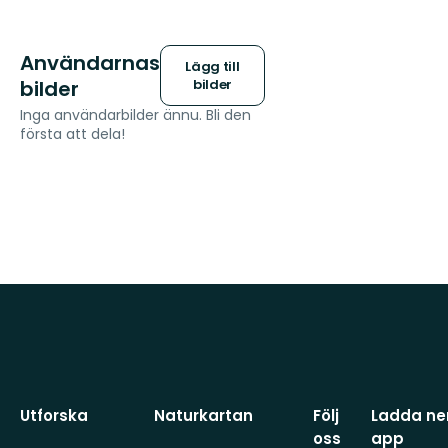
Användarnas
Lägg till
bilder
bilder
Inga användarbilder ännu. Bli den
första att dela!
Utforska
Naturkartan
Följ
Ladda ner
oss
app