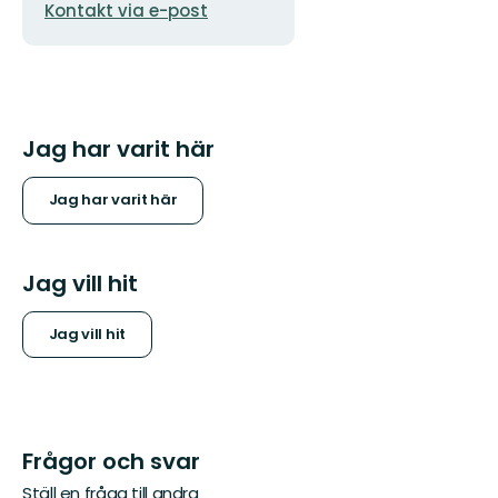
Kontakt via e-post
postadress
Jag har varit här
Jag har varit här
Jag vill hit
Jag vill hit
Frågor och svar
Ställ en fråga till andra