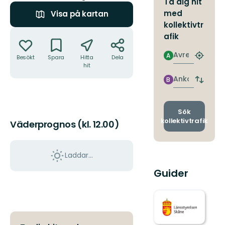
Ta dig hit
med
Visa på kartan
kollektivtr
Åtgärder
afik
Avresa
A
Besökt
Spara
Hitta
Dela
Hitta
hit
närmas
hållpla
Ankomst
B
Byt
avgång
och
ankomst
Sök
kollektivtrafik
Väderprognos (kl. 12.00)
Laddar...
Guider