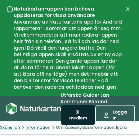
Naturkartan-appen kan behöva
Stän
uppdateras för vissa användare
Användare av Naturkartans app för Android
rapporterar i sommar att appen är seg mm.
Vi rekommenderar att man raderar appen
helt från sin telefon i så fall och laddar ned
igen! Då skall den fungera bättre. Den
befintliga appen skall ersättas av en ny app
efter sommaren. Den gamla appen laddar
all data för hela landet lokalt i appen (för
att klara offline-läge) men det innebär att
den blir för stor för vissa telefoner - då
behöver den raderas och laddas ned igen!
Utforska
Guider
Län
Kommuner
Bli kund
Bli
Logga
medlem
in
Skåne län
Information
Områdesskyddsinformation, Bjära