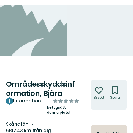
Områdesskyddsinf
Åtgärder
ormation, Bjära
Besökt
Spara
Hitt
av
Information
hit
5
betygsätt
denna plats!
stjärnor
Län:
Skåne län
6812.43 km från dig