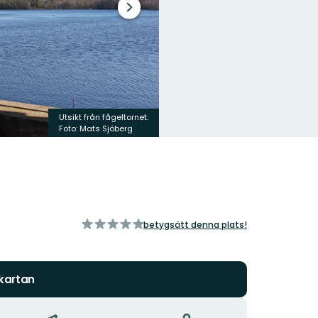
Nästa
bildspel
Utsikt från fågeltornet.
Foto: Mats Sjöberg
av
betygsätt denna plats!
5
stjärnor
 kartan