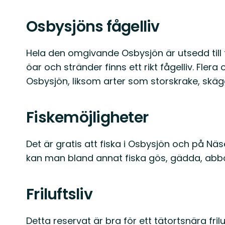
Osbysjöns fågelliv
Hela den omgivande Osbysjön är utsedd til
öar och stränder finns ett rikt fågelliv. Flera
Osbysjön, liksom arter som storskrake, skä
Fiskemöjligheter
Det är gratis att fiska i Osbysjön och på Näse
kan man bland annat fiska gös, gädda, abbor
Friluftsliv
Detta reservat är bra för ett tätortsnära fri