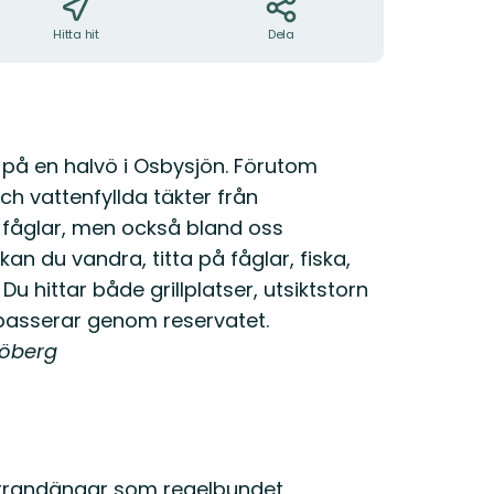
Hitta hit
Dela
 på en halvö i Osbysjön. Förutom
h vattenfyllda täkter från
 fåglar, men också bland oss
kan du vandra, titta på fåglar, fiska,
Du hittar både grillplatser, utsiktstorn
passerar genom reservatet.
jöberg
a strandängar som regelbundet