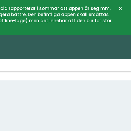
oid rapporterar i sommar att appen är seg mm.
Stän
gera bättre. Den befintliga appen skall ersättas
fline-läge) men det innebär att den blir för stor