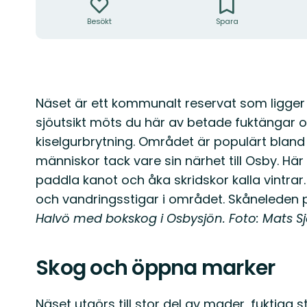
Besökt
Spara
Beskrivning
Näset är ett kommunalt reservat som ligger
sjöutsikt möts du här av betade fuktängar oc
kiselgurbrytning. Området är populärt bland
människor tack vare sin närhet till Osby. Här 
paddla kanot och åka skridskor kalla vintrar. 
och vandringsstigar i området. Skåneleden 
Halvö med bokskog i Osbysjön. Foto: Mats S
Skog och öppna marker
Näset utgörs till stor del av mader, fuktig