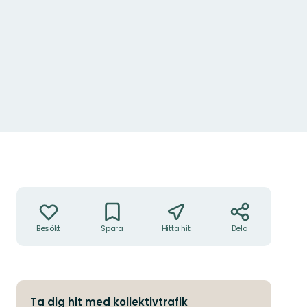
Bläsand är en av alla andfåglar man kan se i Osbysjön.
Foto: Alex Regnér
Åtgärder
Besökt
Spara
Hitta hit
Dela
Ta dig hit med kollektivtrafik