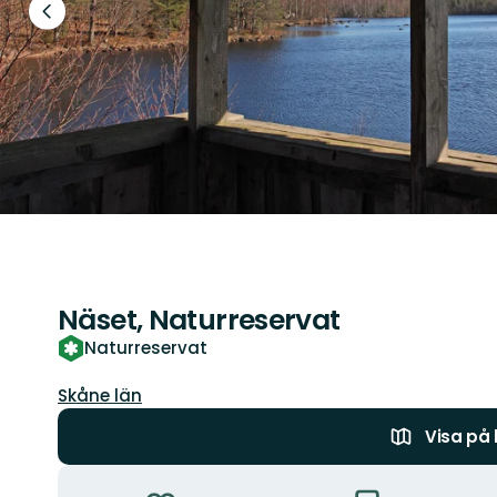
Föregående
bild
Näset, Naturreservat
Naturreservat
Län:
Skåne län
Visa på
Åtgärder