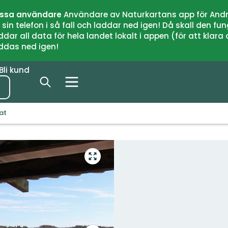
issa användare
Användare av Naturkartans app för Andr
n telefon i så fall och laddar ned igen! Då skall den fun
 all data för hela landet lokalt i appen (för att klara of
addas ned igen!
Bli kund
at
Gå
till
helskärmsläge