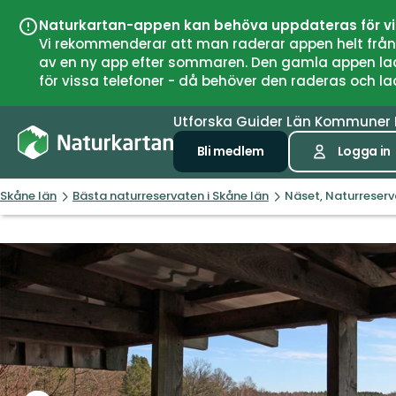
Naturkartan-appen kan behöva uppdateras för v
Vi rekommenderar att man raderar appen helt från si
av en ny app efter sommaren. Den gamla appen laddar
för vissa telefoner - då behöver den raderas och l
Utforska
Guider
Län
Kommuner
Bli medlem
Logga in
Skåne län
Bästa naturreservaten i Skåne län
Näset, Naturreserv