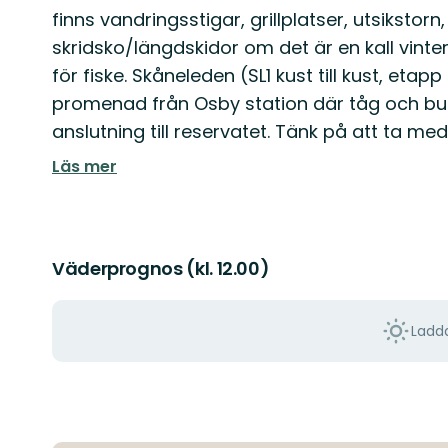
finns vandringsstigar, grillplatser, utsikstor
skridsko/längdskidor om det är en kall vinter
för fiske. Skåneleden (SL1 kust till kust, eta
promenad från Osby station där tåg och buss
anslutning till reservatet. Tänk på att ta me
Läs mer
Väderprognos (kl. 12.00)
Ladda