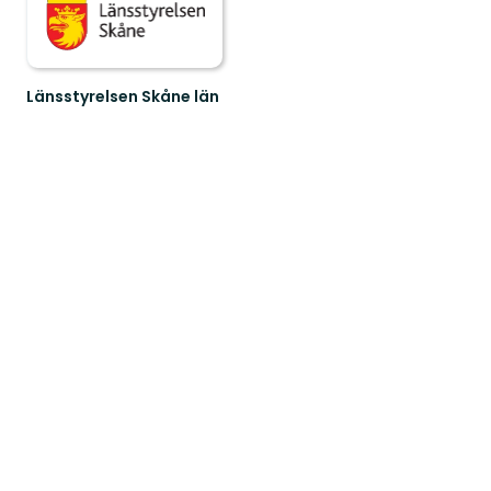
Länsstyrelsen Skåne län
Välkommen
till
Skånes
fantastiska
natur!