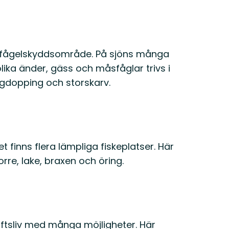
l fågelskyddsområde. På sjöns många
 olika änder, gäss och måsfåglar trivs i
ggdopping och storskarv.
t finns flera lämpliga fiskeplatser. Här
re, lake, braxen och öring.
luftsliv med många möjligheter. Här