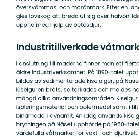
översvämmas, och moränmark. Efter en längr
gles lövskog att breda ut sig över halvön. I
öppna med hjälp av betesdjur.
Industritillverkade våtmar
I anslutning till maderna finner man ett fle
äldre industriverksamhet. På 1890-talet upp
bildas av sedimenterade kiselalger, på Näse
Kiselguren bröts, soltorkades och maldes ner 
mängd olika användningsområden. Kiselgu
isoleringsmaterial och polermedel samt i fil
bindmedel i dynamit. Än idag används kiselg
brytningen på Näset upphörde på 1950-talet. I
värdefulla våtmarker för växt- och djurlivet.