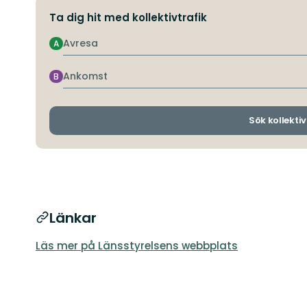
Ta dig hit med kollektivtrafik
Avresa
A
Ankomst
B
Sök kollektiv
Länkar
Läs mer på Länsstyrelsens webbplats