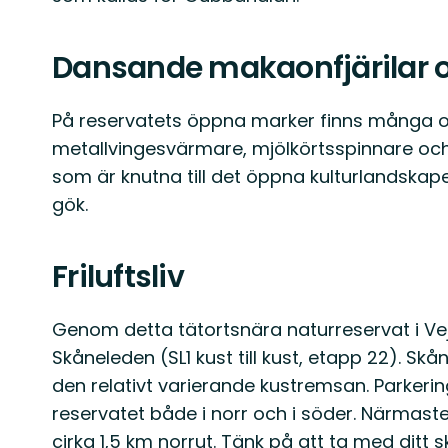
Dansande makaonfjärilar o
På reservatets öppna marker finns många oli
metallvingesvärmare, mjölkörtsspinnare och 
som är knutna till det öppna kulturlandskap
gök.
Friluftsliv
Genom detta tätortsnära naturreservat i Ve
Skåneleden (SL1 kust till kust, etapp 22). Sk
den relativt varierande kustremsan. Parkerings
reservatet både i norr och i söder. Närmast
cirka 1,5 km norrut. Tänk på att ta med ditt 