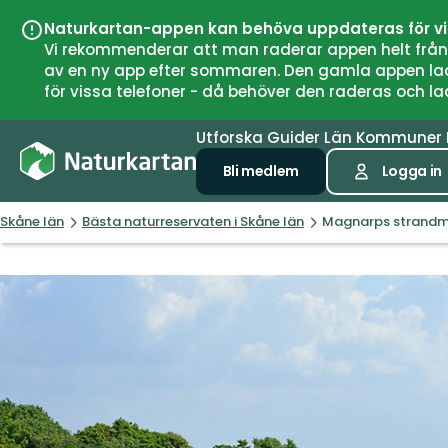
Naturkartan-appen kan behöva uppdateras för v
Vi rekommenderar att man raderar appen helt från si
av en ny app efter sommaren. Den gamla appen laddar
för vissa telefoner - då behöver den raderas och l
Utforska
Guider
Län
Kommuner
Bli medlem
Logga in
Skåne län
Bästa naturreservaten i Skåne län
Magnarps strandma