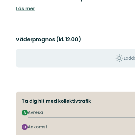
Läs mer
Väderprognos (kl. 12.00)
Ladda
Ta dig hit med kollektivtrafik
Avresa
A
Ankomst
B