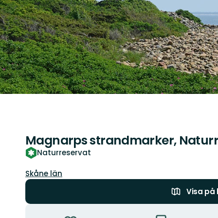
Magnarps strandmarker, Naturr
Naturreservat
Län:
Skåne län
Visa på
Åtgärder