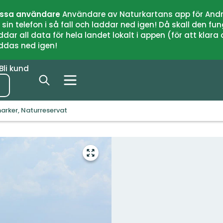
issa användare
Användare av Naturkartans app för Andr
n telefon i så fall och laddar ned igen! Då skall den fun
 all data för hela landet lokalt i appen (för att klara of
addas ned igen!
Bli kund
rker, Naturreservat
Gå
till
helskärmsläge