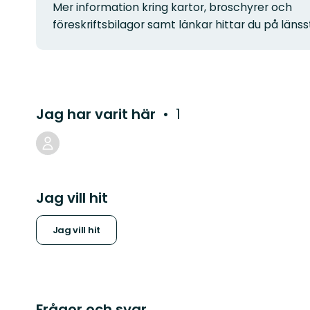
Mer information kring kartor, broschyrer och
föreskriftsbilagor samt länkar hittar du på län
Jag har varit här
1
Jag vill hit
Jag vill hit
Frågor och svar