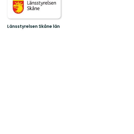
Länsstyrelsen Skåne län
Välkommen
till
Skånes
fantastiska
natur!