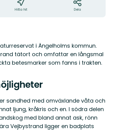
Hitta hit
Dela
aturreservat i Ängelholms kommun.
ystrand tätort och omfattar en långsmal
ckta betesmarker som fanns i trakten.
jligheter
ager sandhed med omväxlande våta och
nat ljung, kråkris och en. I södra delen
trandskog med bland annat ask, rönn
 nära Vejbystrand ligger en badplats