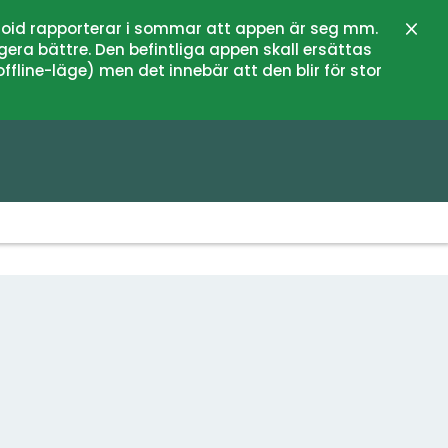
oid rapporterar i sommar att appen är seg mm.
Stän
gera bättre. Den befintliga appen skall ersättas
fline-läge) men det innebär att den blir för stor