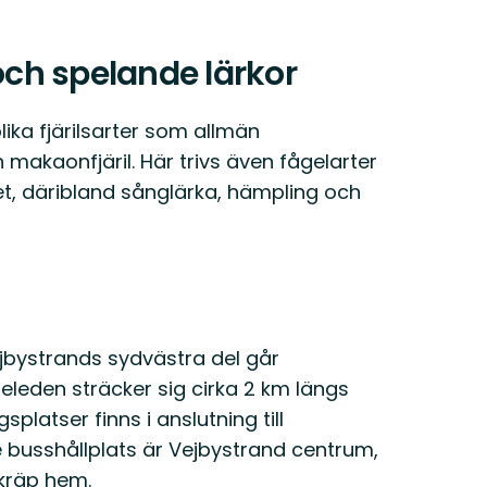
ch spelande lärkor
ka fjärilsarter som allmän
makaonfjäril. Här trivs även fågelarter
et, däribland sånglärka, hämpling och
jbystrands sydvästra del går
åneleden sträcker sig cirka 2 km längs
platser finns i anslutning till
e busshållplats är Vejbystrand centrum,
skräp hem.