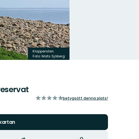
Klappersten.
Foto: Mats Sjöberg
eservat
av
betygsätt denna plats!
5
stjärnor
 kartan