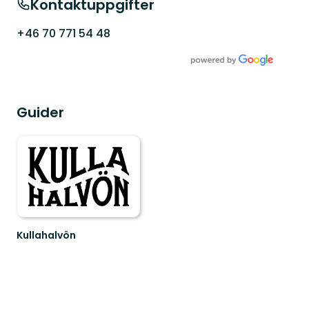
Kontaktuppgifter
+46 70 771 54 48
Guider
Kullahalvön
Välkommen
till
den
vilda
sidan