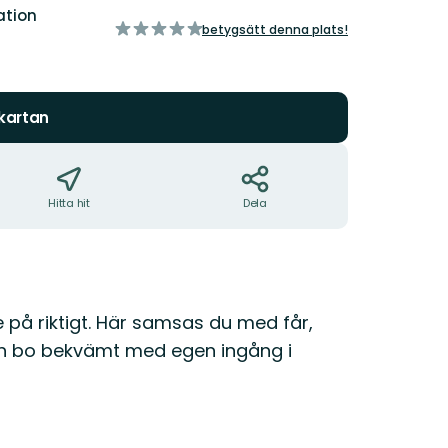
ation
av
betygsätt denna plats!
5
stjärnor
 kartan
Hitta hit
Dela
nde på riktigt. Här samsas du med får,
 och bo bekvämt med egen ingång i