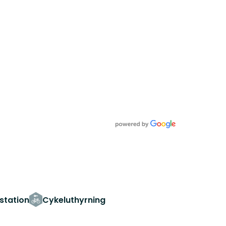
station
Cykeluthyrning