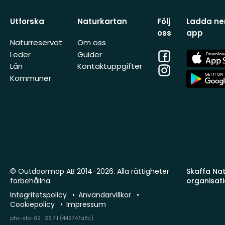
Utforska
Naturkartan
Följ
Ladda ner
oss
app
Naturreservat
Om oss
Facebook
App
Leder
Guider
Store
Län
Kontaktuppgifter
Instagram
App
Kommuner
Store
© Outdoormap AB 2014-2026. Alla rättigheter
Skaffa Natu
förbehållna.
organisat
Integritetspolicy
Användarvillkor
Cookiepolicy
Impressum
phx-sto-02 · 26.7.1 (449747a8c)