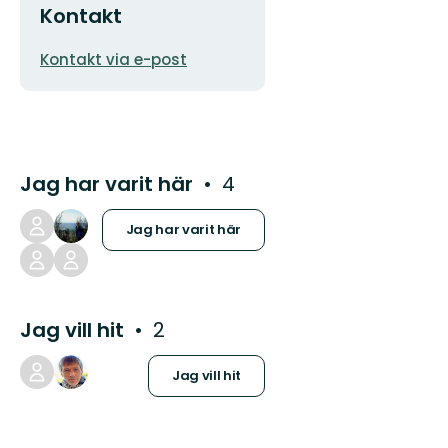
Kontakt
E-
Kontakt via e-post
postadress
Jag har varit här
4
Jag har varit här
Jag vill hit
2
Jag vill hit