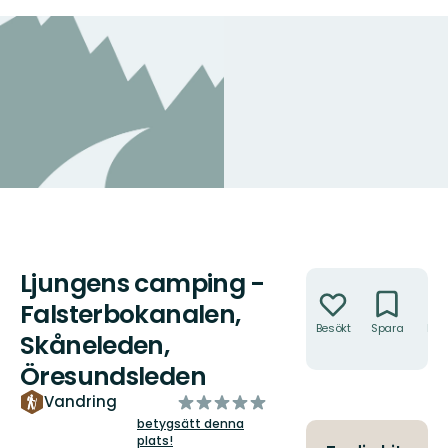
Ljungens camping -
Åtgärder
Falsterbokanalen,
Besökt
Spara
Hitt
Skåneleden,
hit
Öresundsleden
av
Vandring
5
betygsätt denna
plats!
stjärnor