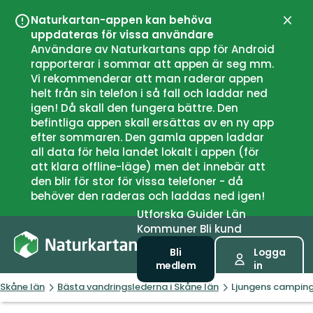
Naturkartan-appen kan behöva
Stän
uppdateras för vissa användare
Användare av Naturkartans app för Android
rapporterar i sommar att appen är seg mm.
Vi rekommenderar att man raderar appen
helt från sin telefon i så fall och laddar ned
igen! Då skall den fungera bättre. Den
befintliga appen skall ersättas av en ny app
efter sommaren. Den gamla appen laddar
all data för hela landet lokalt i appen (för
att klara offline-läge) men det innebär att
den blir för stor för vissa telefoner - då
behöver den raderas och laddas ned igen!
Utforska
Guider
Län
Kommuner
Bli kund
Bli
Logga
medlem
in
Skåne län
Bästa vandringslederna i Skåne län
Ljungens camping