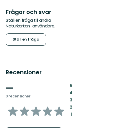
Frågor och svar
Ställ en fråga till andra
Naturkartan-användare.
Ställ en fråga
Recensioner
—
:
5
:
4
0 recensioner
:
3
av
:
2
:
1
5