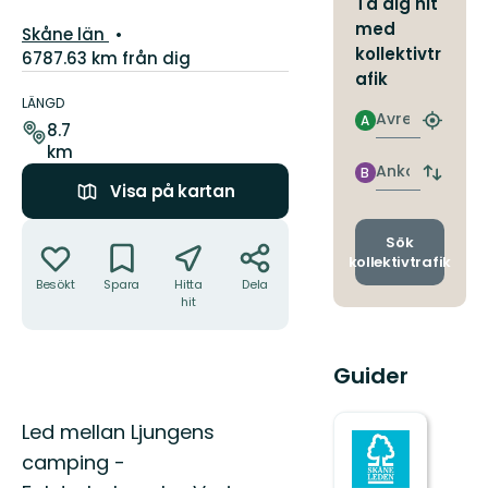
Ta dig hit
med
Län:
Skåne län
kollektivtr
6787.63 km från dig
afik
Information
om
LÄNGD
Avresa
A
leden
Hitta
8.7
närmas
km
hållpla
Ankomst
B
Byt
Visa på kartan
avgång
och
Åtgärder
ankomst
Sök
kollektivtrafik
Besökt
Spara
Hitta
Dela
hit
Guider
Beskrivning
Led mellan Ljungens
camping -