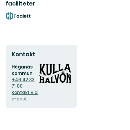
faciliteter
Toalett
Kontakt
E-
Organisationens
Höganäs
postadress
logotyp
Kommun
+46 42 33
71 00
Kontakt via
e-post