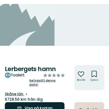
Lerbergets hamn
Åtgärder
av
Toalett
5
Besökt
Spara
Hitt
betygsätt denna
hit
plats!
stjärnor
Län:
Skåne län
6728.56 km från dig
Visa på kartan