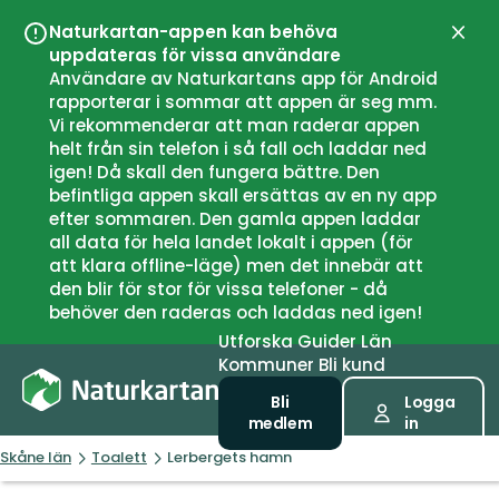
Naturkartan-appen kan behöva
Stän
uppdateras för vissa användare
Användare av Naturkartans app för Android
rapporterar i sommar att appen är seg mm.
Vi rekommenderar att man raderar appen
helt från sin telefon i så fall och laddar ned
igen! Då skall den fungera bättre. Den
befintliga appen skall ersättas av en ny app
efter sommaren. Den gamla appen laddar
all data för hela landet lokalt i appen (för
att klara offline-läge) men det innebär att
den blir för stor för vissa telefoner - då
behöver den raderas och laddas ned igen!
Utforska
Guider
Län
Kommuner
Bli kund
Bli
Logga
medlem
in
Skåne län
Toalett
Lerbergets hamn