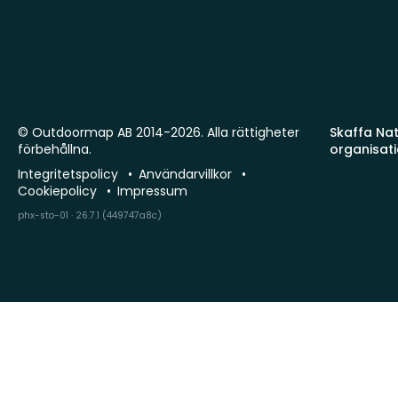
© Outdoormap AB 2014-2026. Alla rättigheter
Skaffa Natu
förbehållna.
organisat
Integritetspolicy
Användarvillkor
Cookiepolicy
Impressum
phx-sto-01 · 26.7.1 (449747a8c)