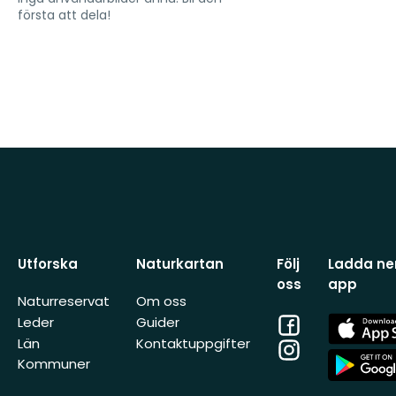
första att dela!
Utforska
Naturkartan
Följ
Ladda ner
oss
app
Naturreservat
Om oss
Facebook
App
Leder
Guider
Store
Län
Kontaktuppgifter
Instagram
App
Kommuner
Store