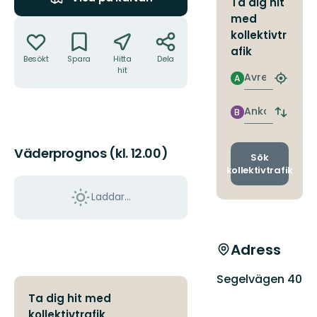
Ta dig hit
med
Åtgärder
kollektivtr
afik
Besökt
Spara
Hitta
Dela
hit
Avresa
A
Hitta
närmas
hållpla
Ankomst
B
Byt
avgång
och
Väderprognos (kl. 12.00)
ankomst
Sök
kollektivtrafik
Laddar...
Adress
Segelvägen 40
Ta dig hit med
kollektivtrafik