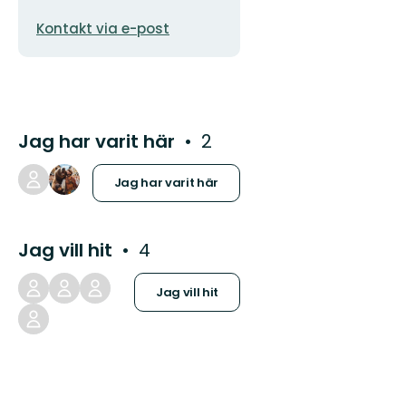
E-
Kontakt via e-post
postadress
Jag har varit här
2
Jag har varit här
Jag vill hit
4
Jag vill hit