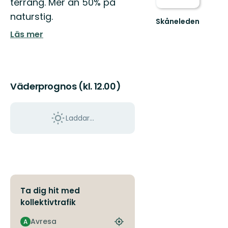
terräng. Mer än 50% på
naturstig.
Skåneleden
Läs mer
Väderprognos (kl. 12.00)
Laddar...
Ta dig hit med
kollektivtrafik
Avresa
A
Hitta