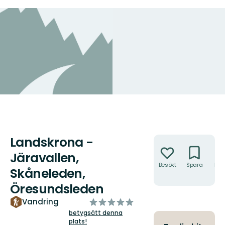
Landskrona -
Åtgärder
Järavallen,
Besökt
Spara
Hitt
Skåneleden,
hit
Öresundsleden
av
Vandring
5
betygsätt denna
plats!
stjärnor