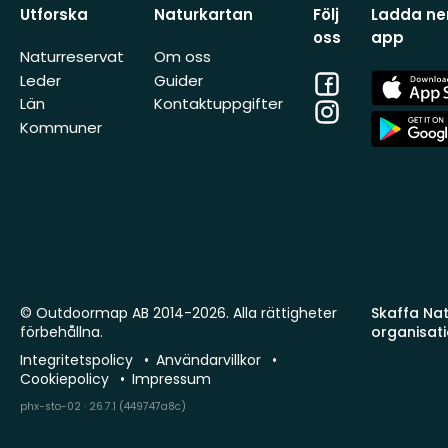
Utforska
Naturkartan
Följ
Ladda ner
oss
app
Naturreservat
Om oss
Facebook
App
Leder
Guider
Store
Län
Kontaktuppgifter
Instagram
App
Kommuner
Store
© Outdoormap AB 2014-2026. Alla rättigheter
Skaffa Natu
förbehållna.
organisat
Integritetspolicy
Användarvillkor
Cookiepolicy
Impressum
phx-sto-02 · 26.7.1 (449747a8c)