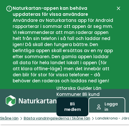
Naturkartan-appen kan behöva
Stän
uppdateras för vissa användare
Användare av Naturkartans app för Android
rapporterar i sommar att appen är seg mm.
Vi rekommenderar att man raderar appen
helt från sin telefon i så fall och laddar ned
igen! Då skall den fungera bättre. Den
befintliga appen skall ersättas av en ny app
efter sommaren. Den gamla appen laddar
all data för hela landet lokalt i appen (för
att klara offline-läge) men det innebär att
den blir för stor för vissa telefoner - då
behöver den raderas och laddas ned igen!
Utforska
Guider
Län
Kommuner
Bli kund
Bli
Logga
medlem
in
Skåne län
Bästa vandringslederna i Skåne län
Landskrona - Jär