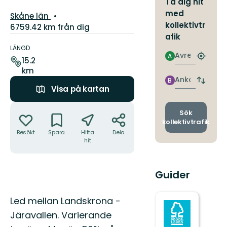
Ta dig hit
med
Län:
Skåne län
kollektivtr
6759.42 km från dig
afik
Information
om
LÄNGD
Avresa
A
leden
Hitta
15.2
närmas
km
hållpla
Ankomst
B
Byt
Visa på kartan
avgång
och
Åtgärder
ankomst
Sök
kollektivtrafik
Besökt
Spara
Hitta
Dela
hit
Guider
Beskrivning
Led mellan Landskrona -
Järavallen. Varierande