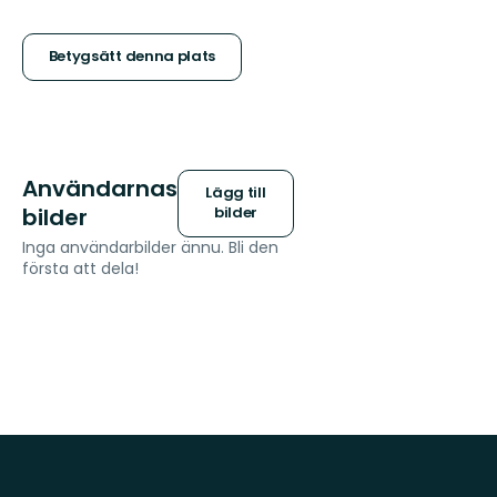
5
stjärnor
Betygsätt denna plats
Användarnas
Lägg till
bilder
bilder
Inga användarbilder ännu. Bli den
första att dela!