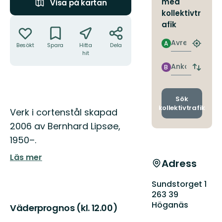
med
Visa på kartan
kollektivtr
Åtgärder
afik
Avresa
A
Besökt
Spara
Hitta
Dela
Hitta
hit
närmas
hållpla
Ankomst
B
Byt
avgång
och
ankomst
Sök
kollektivtrafik
Beskrivning
Verk i cortenstål skapad
2006 av Bernhard Lipsøe,
1950–.
Läs mer
Adress
Sundstorget 1
263 39
Höganäs
Väderprognos (kl. 12.00)