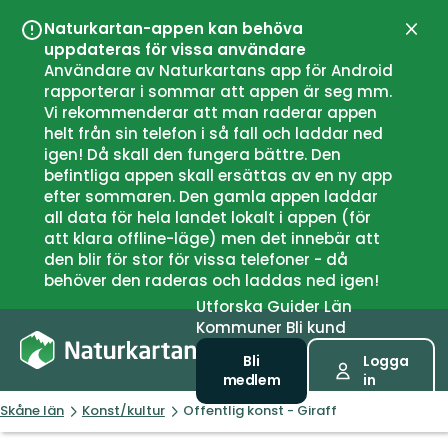
Naturkartan-appen kan behöva
Stän
uppdateras för vissa användare
Användare av Naturkartans app för Android
rapporterar i sommar att appen är seg mm.
Vi rekommenderar att man raderar appen
helt från sin telefon i så fall och laddar ned
igen! Då skall den fungera bättre. Den
befintliga appen skall ersättas av en ny app
efter sommaren. Den gamla appen laddar
all data för hela landet lokalt i appen (för
att klara offline-läge) men det innebär att
den blir för stor för vissa telefoner - då
behöver den raderas och laddas ned igen!
Utforska
Guider
Län
Kommuner
Bli kund
Bli
Logga
medlem
in
Skåne län
Konst/kultur
Offentlig konst - Giraff