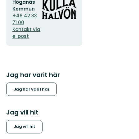
E-
Organisationens
Höganäs
postadress
logotyp
Kommun
+46 42 33
71 00
Kontakt via
e-post
Jag har varit här
Jag har varit här
Jag vill hit
Jag vill hit