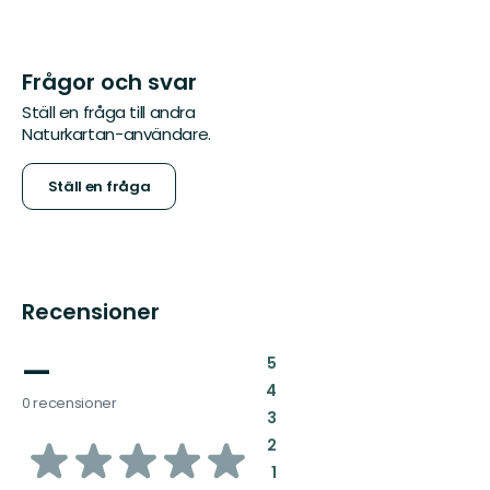
Frågor och svar
Ställ en fråga till andra
Naturkartan-användare.
Ställ en fråga
Recensioner
—
:
5
:
4
0 recensioner
:
3
av
:
2
:
1