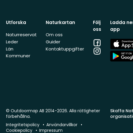
Utforska
Naturkartan
Följ
Ladda ner
oss
app
Naturreservat
Om oss
Facebook
App
Leder
Guider
Store
Län
Kontaktuppgifter
Instagram
App
Kommuner
Store
© Outdoormap AB 2014-2026. Alla rättigheter
Skaffa Natu
förbehållna.
organisat
Integritetspolicy
Användarvillkor
Cookiepolicy
Impressum