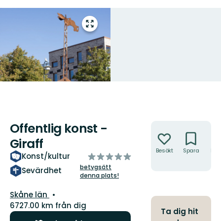
Gå
till
helskärmsläge
Offentlig konst -
Åtgärder
Giraff
Besökt
Spara
Hitt
av
Konst/kultur
hit
5
betygsätt
Sevärdhet
denna plats!
stjärnor
Län:
Skåne län
6727.00 km från dig
Ta dig hit