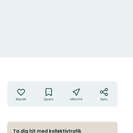
Klingstorpabäcken.
Foto: Pernilla Olsson
Åtgärder
Besökt
Spara
Hitta hit
Dela
Ta dig hit med kollektivtrafik