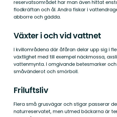
reservatsområdet har man även hittat enst
flodkräftan och ål. Andra fiskar i vattendrage
abborre och gädda.
Växter i och vid vattnet
I kvillområdena där åfåran delar upp sig i fle
växtlighet med till exempel näckmossa, axsl
vattenmynta. I omgivande betesmarker oc
småvänderot och smörboll.
Friluftsliv
Flera små grusvägar och stigar passerar de
naturreservatet, men utmed bäckarna är terr