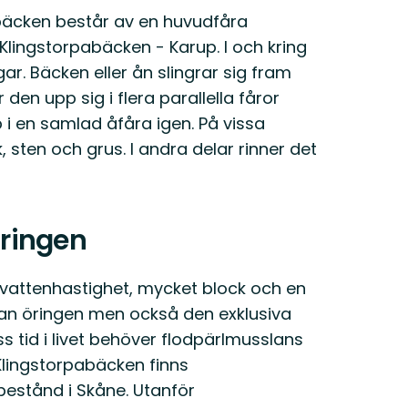
bäcken består av en huvudfåra
Klingstorpabäcken - Karup. I och kring
gar. Bäcken eller ån slingrar sig fram
 den upp sig i flera parallella fåror
i en samlad åfåra igen. På vissa
sten och grus. I andra delar rinner det
ringen
g vattenhastighet, mycket block och en
kan öringen men också den exklusiva
s tid i livet behöver flodpärlmusslans
 Klingstorpabäcken finns
bestånd i Skåne. Utanför