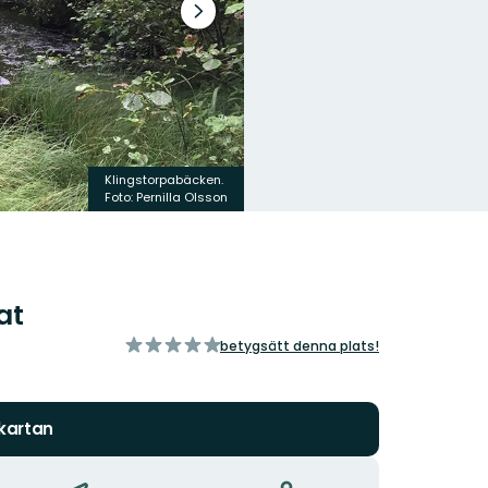
Nästa
bildspel
Klingstorpabäcken.
Foto: Pernilla Olsson
at
av
betygsätt denna plats!
5
stjärnor
 kartan