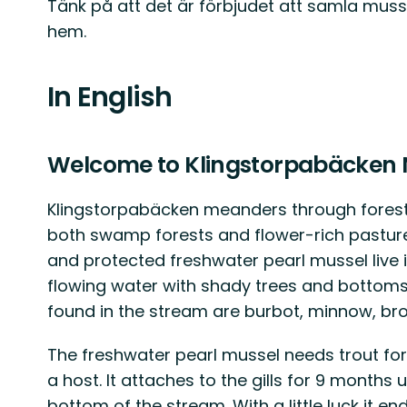
Tänk på att det är förbjudet att samla mussl
hem.
In English
Welcome to Klingstorpabäcken 
Klingstorpabäcken meanders through fores
both swamp forests and flower-rich pasture
and protected freshwater pearl mussel live i
flowing water with shady trees and bottoms 
found in the stream are burbot, minnow, bro
The freshwater pearl mussel needs trout for i
a host. It attaches to the gills for 9 months 
bottom of the stream. With a little luck it en