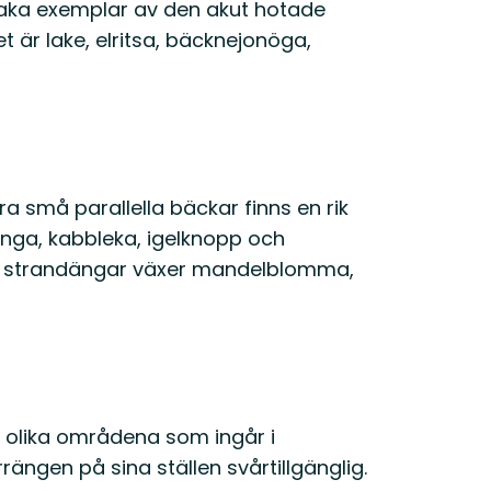
aka exemplar av den akut hotade
t är lake, elritsa, bäcknejonöga,
ra små parallella bäckar finns en rik
inga, kabbleka, igelknopp och
h strandängar växer mandelblomma,
 olika områdena som ingår i
ängen på sina ställen svårtillgänglig.