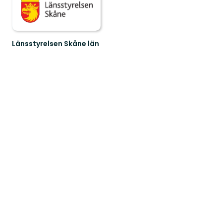
Länsstyrelsen Skåne län
Välkommen
till
Skånes
fantastiska
natur!