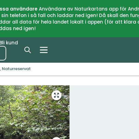
issa användare
Användare av Naturkartans app för Andr
n telefon i så fall och laddar ned igen! Då skall den fun
 all data för hela landet lokalt i appen (för att klara of
addas ned igen!
Bli kund
, Naturreservat
Gå
till
helskärmsläge