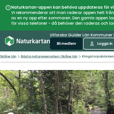
Naturkartan-appen kan behöva uppdateras för v
Vi rekommenderar att man raderar appen helt från si
av en ny app efter sommaren. Den gamla appen laddar
för vissa telefoner - då behöver den raderas och l
Utforska
Guider
Län
Kommuner
Bli medlem
Logga in
Skåne län
Bästa naturreservaten i Skåne län
Klingstorpabäcken