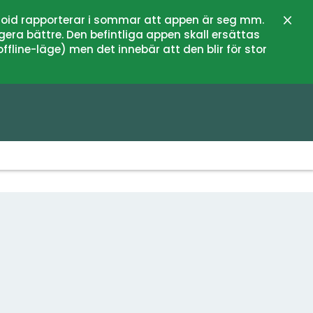
oid rapporterar i sommar att appen är seg mm.
Stän
gera bättre. Den befintliga appen skall ersättas
fline-läge) men det innebär att den blir för stor