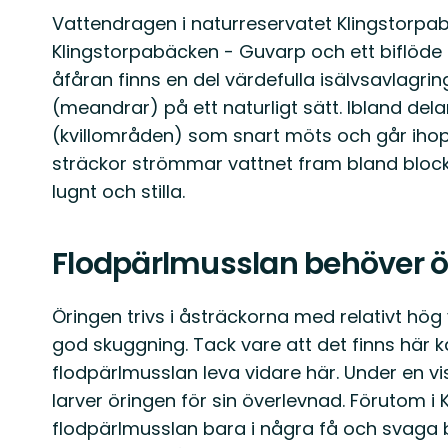
Vattendragen i naturreservatet Klingstorpa
Klingstorpabäcken - Guvarp och ett biflöde 
åfåran finns en del värdefulla isälvsavlagrin
(meandrar) på ett naturligt sätt. Ibland delar
(kvillområden) som snart möts och går ihop 
sträckor strömmar vattnet fram bland block, 
lugnt och stilla.
Flodpärlmusslan behöver ö
Öringen trivs i åsträckorna med relativt hö
god skuggning. Tack vare att det finns här 
flodpärlmusslan leva vidare här. Under en vis
larver öringen för sin överlevnad. Förutom i
flodpärlmusslan bara i några få och svaga 