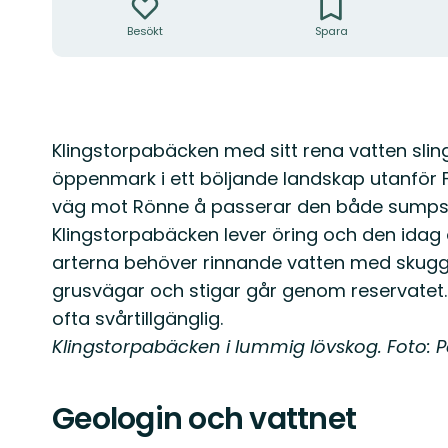
Besökt
Spara
Beskrivning
Klingstorpabäcken med sitt rena vatten sli
öppenmark i ett böljande landskap utanför F
väg mot Rönne å passerar den både sumpsk
Klingstorpabäcken lever öring och den idag
arterna behöver rinnande vatten med skugg
grusvägar och stigar går genom reservatet
ofta svårtillgänglig.
Klingstorpabäcken i lummig lövskog. Foto: Pe
Geologin och vattnet