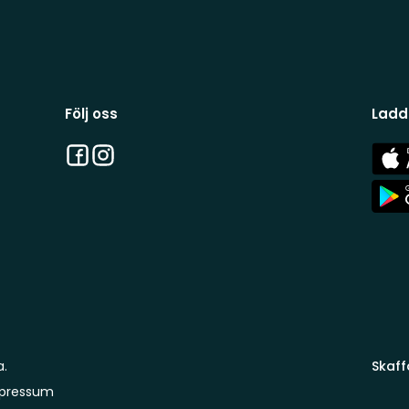
Följ oss
Ladd
Facebook
Instagram
App
Stor
App
Stor
a.
Skaff
pressum