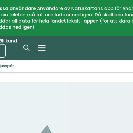
issa användare
Användare av Naturkartans app för Andr
n telefon i så fall och laddar ned igen! Då skall den fun
 all data för hela landet lokalt i appen (för att klara of
addas ned igen!
Bli kund
jusspår