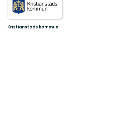
Kristianstads kommun
Friluftsliv
i
Kristianstads
fantastiska
och
var...