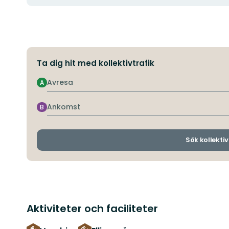
Ta dig hit med kollektivtrafik
Avresa
A
Ankomst
B
Sök kollektiv
Aktiviteter och faciliteter