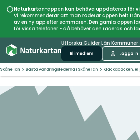
Naturkartan-appen kan behöva uppdateras för v
Vi rekommenderar att man raderar appen helt från si
av en ny app efter sommaren. Den gamla appen laddar
för vissa telefoner - då behöver den raderas och l
Utforska
Guider
Län
Kommuner
Bli medlem
Logga in
Skåne län
Bästa vandringslederna i Skåne län
Klackabacken, ell