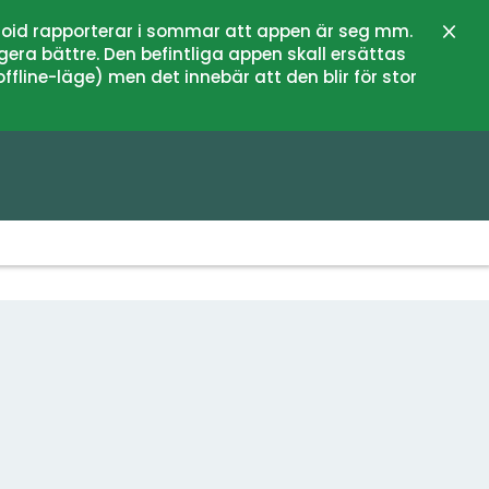
oid rapporterar i sommar att appen är seg mm.
Stän
gera bättre. Den befintliga appen skall ersättas
fline-läge) men det innebär att den blir för stor