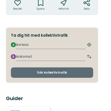
Besökt
Spara
Hitta hit
Dela
Ta dig hit med kollektivtrafik
Avresa
A
Hitta
närmaste
hållplats
Ankomst
B
Byt
avgångs-
och
ankomsthållp
Sök kollektivtrafik
Guider