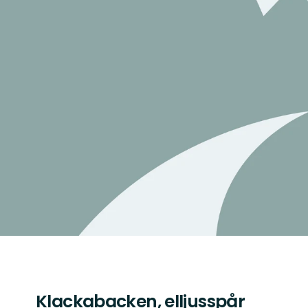
Klackabacken, elljusspår