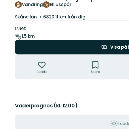
Vandring
Elljusspår
Län:
Skåne län
6820.11 km från dig
Information
om
LÄNGD
leden
1.5 km
Visa på
Åtgärder
Besökt
Spara
Väderprognos (kl. 12.00)
Ladda