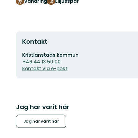
Vandring
Elljusspår
Kontakt
E-
Kristianstads kommun
postadress
+46 44 13 50 00
Kontakt via e-post
Jag har varit här
Jag har varit här