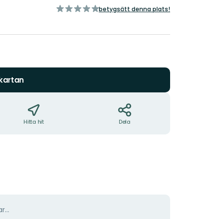
av
betygsätt denna plats!
5
stjärnor
 kartan
Hitta hit
Dela
r...