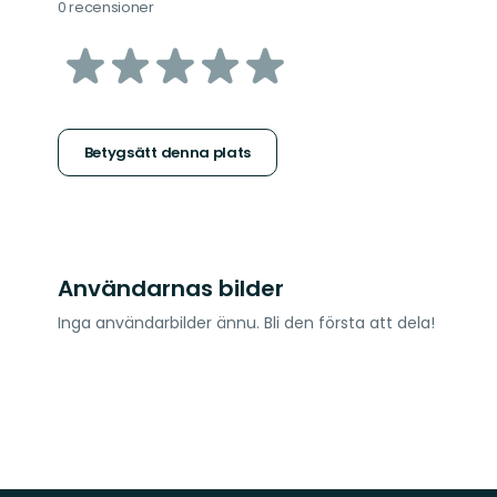
0 recensioner
av
5
stjärnor
Betygsätt denna plats
Användarnas bilder
Inga användarbilder ännu. Bli den första att dela!