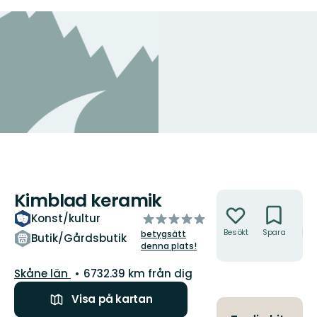
Kimblad keramik
Åtgärder
av
Konst/kultur
5
Besökt
Spara
Hitt
betygsätt
Butik/Gårdsbutik
hit
stjärnor
denna plats!
Län:
Skåne län
6732.39 km från dig
Visa på kartan