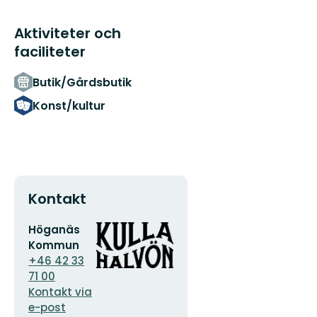
Aktiviteter och
faciliteter
Butik/Gårdsbutik
Konst/kultur
Kontakt
E-
Organisationens
Höganäs
postadress
logotyp
Kommun
+46 42 33
71 00
Kontakt via
e-post