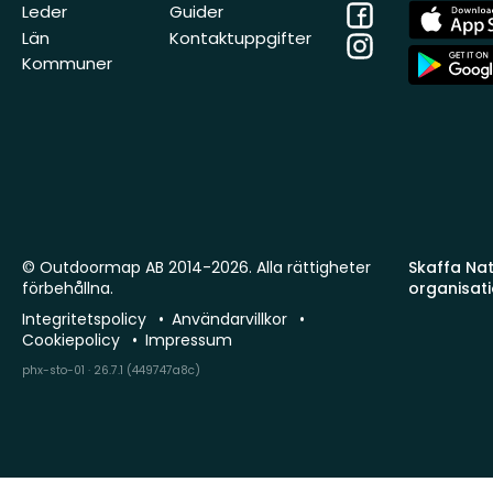
Facebook
App
Leder
Guider
Store
Län
Kontaktuppgifter
Instagram
App
Kommuner
Store
© Outdoormap AB 2014-2026. Alla rättigheter
Skaffa Natu
förbehållna.
organisat
Integritetspolicy
Användarvillkor
Cookiepolicy
Impressum
phx-sto-01 · 26.7.1 (449747a8c)