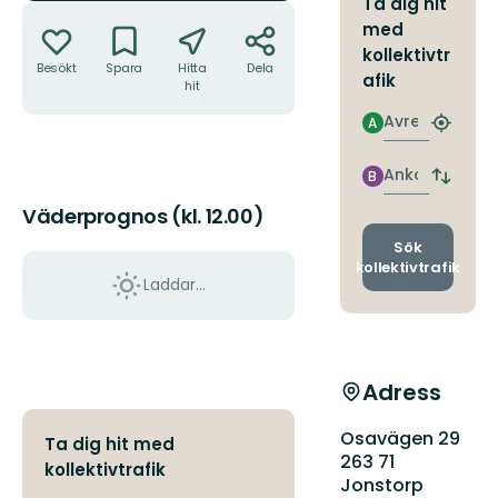
Ta dig hit
Åtgärder
med
kollektivtr
Besökt
Spara
Hitta
Dela
afik
hit
Avresa
A
Hitta
närmas
hållpla
Ankomst
B
Byt
avgång
Väderprognos (kl. 12.00)
och
ankomst
Sök
kollektivtrafik
Laddar...
Adress
Osavägen 29
Ta dig hit med
263 71
kollektivtrafik
Jonstorp