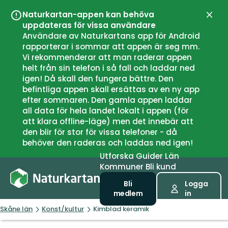
Naturkartan-appen kan behöva
Stän
uppdateras för vissa användare
Användare av Naturkartans app för Android
rapporterar i sommar att appen är seg mm.
Vi rekommenderar att man raderar appen
helt från sin telefon i så fall och laddar ned
igen! Då skall den fungera bättre. Den
befintliga appen skall ersättas av en ny app
efter sommaren. Den gamla appen laddar
all data för hela landet lokalt i appen (för
att klara offline-läge) men det innebär att
den blir för stor för vissa telefoner - då
behöver den raderas och laddas ned igen!
Utforska
Guider
Län
Kommuner
Bli kund
Bli
Logga
medlem
in
Skåne län
Konst/kultur
Kimblad keramik