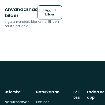
Användarnas
Lägg till
bilder
bilder
Inga användarbilder ännu. Bli den
första att dela!
Utforska
Naturkartan
Följ
Ladda ner
oss
app
Naturreservat
Om oss