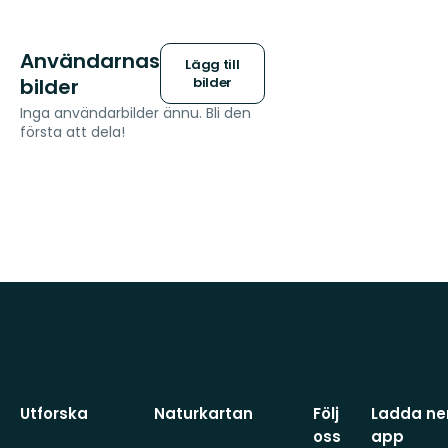
Användarnas
Lägg till
bilder
bilder
Inga användarbilder ännu. Bli den
första att dela!
Utforska
Naturkartan
Följ
Ladda ner
oss
app