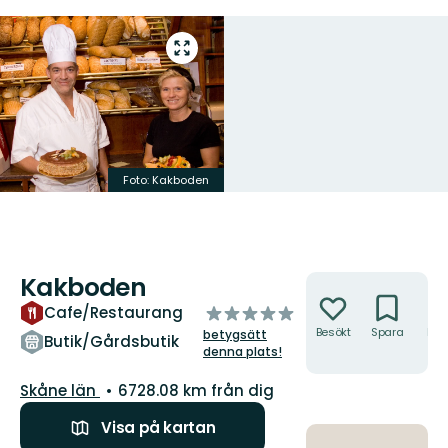
Gå
till
helskärmsläge
Foto:
Kakboden
Kakboden
Åtgärder
av
Cafe/Restaurang
5
Besökt
Spara
Hitt
betygsätt
Butik/Gårdsbutik
hit
stjärnor
denna plats!
Län:
Skåne län
6728.08 km från dig
Visa på kartan