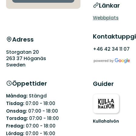
Länkar
Webbplats
Kontaktuppgi
Adress
+46 42 34 11 07
Storgatan 20
263 37 Höganäs
Sweden
Öppettider
Guider
Måndag:
Stängd
Tisdag:
07:00 - 18:00
Onsdag:
07:00 - 18:00
Torsdag:
07:00 - 18:00
Kullahalvön
Fredag:
07:00 - 18:00
Välkommen
till
Lördag:
07:00 - 16:00