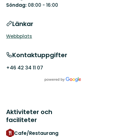
den
Söndag:
08:00 - 16:00
vilda
sidan
av
Länkar
Skåne
Webbplats
Kontaktuppgifter
+46 42 34 11 07
Aktiviteter och
faciliteter
Cafe/Restaurang