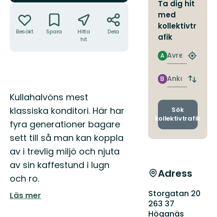
Ta dig hit
Åtgärder
med
kollektivtr
Besökt
Spara
Hitta
Dela
afik
hit
Avresa
A
Hitta
närmas
hållpla
Ankomst
B
Byt
avgång
Beskrivning
Kullahalvöns mest
och
ankomst
klassiska konditori. Här har
Sök
kollektivtrafik
fyra generationer bagare
sett till så man kan koppla
av i trevlig miljö och njuta
av sin kaffestund i lugn
Adress
och ro.
Storgatan 20
Läs mer
263 37
Höganäs