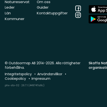
Naturreservat
Om oss
Facebook
App
Leder
Guider
Store
Län
Kontaktuppgifter
Instagram
App
Kommuner
Store
© Outdoormap AB 2014-2026. Alla rättigheter
Skaffa Natu
förbehållna.
organisat
Integritetspolicy
Användarvillkor
Cookiepolicy
Impressum
phx-sto-02 · 26.7.1 (449747a8c)