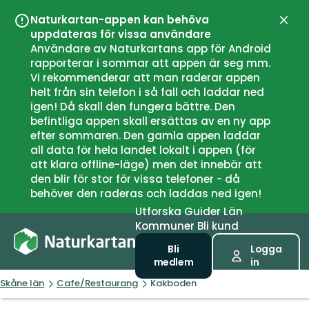
Naturkartan-appen kan behöva
Stän
uppdateras för vissa användare
Användare av Naturkartans app för Android
rapporterar i sommar att appen är seg mm.
Vi rekommenderar att man raderar appen
helt från sin telefon i så fall och laddar ned
igen! Då skall den fungera bättre. Den
befintliga appen skall ersättas av en ny app
efter sommaren. Den gamla appen laddar
all data för hela landet lokalt i appen (för
att klara offline-läge) men det innebär att
den blir för stor för vissa telefoner - då
behöver den raderas och laddas ned igen!
Utforska
Guider
Län
Kommuner
Bli kund
Bli
Logga
medlem
in
Skåne län
Cafe/Restaurang
Kakboden