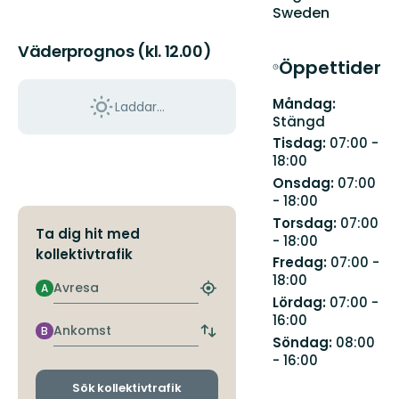
Sweden
Väderprognos (kl. 12.00)
Öppettider
Måndag:
Laddar...
Stängd
Tisdag:
07:00 -
18:00
Onsdag:
07:00
- 18:00
Torsdag:
07:00
Ta dig hit med
- 18:00
kollektivtrafik
Fredag:
07:00 -
18:00
Avresa
A
Hitta
Lördag:
07:00 -
närmaste
16:00
hållplats
Ankomst
B
Byt
Söndag:
08:00
avgångs-
- 16:00
och
ankomsthållplatser
Sök kollektivtrafik