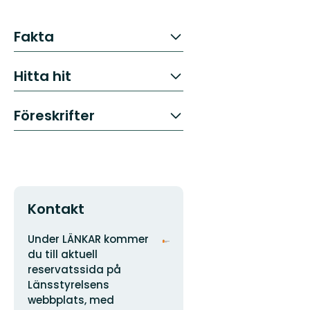
Fakta
Hitta hit
Föreskrifter
Kontakt
Adress
Organisationens
Under LÄNKAR kommer
logotyp
du till aktuell
reservatssida på
Länsstyrelsens
webbplats, med