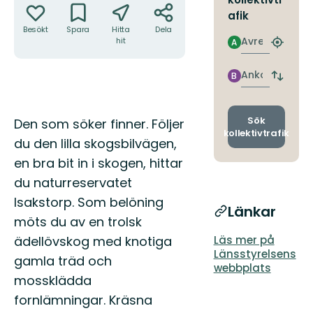
afik
Besökt
Spara
Hitta
Dela
Avresa
hit
A
Hitta
närmas
hållpla
Ankomst
B
Byt
avgång
och
ankomst
Beskrivning
Sök
Den som söker finner. Följer
kollektivtrafik
du den lilla skogsbilvägen,
en bra bit in i skogen, hittar
du naturreservatet
Isakstorp. Som belöning
Länkar
möts du av en trolsk
ädellövskog med knotiga
Läs mer på
Länsstyrelsens
gamla träd och
webbplats
mossklädda
fornlämningar. Kräsna