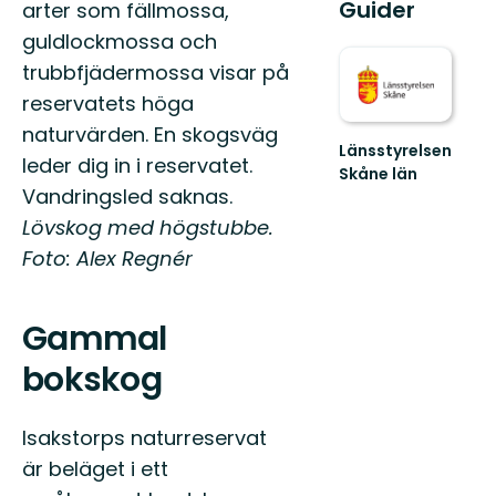
Guider
arter som fällmossa,
guldlockmossa och
trubbfjädermossa visar på
reservatets höga
naturvärden. En skogsväg
Länsstyrelsen
leder dig in i reservatet.
Skåne län
Vandringsled saknas.
Välkommen
till
Lövskog med högstubbe.
Skånes
Foto: Alex Regnér
fantastiska
natur!
Gammal
bokskog
Isakstorps naturreservat
är beläget i ett