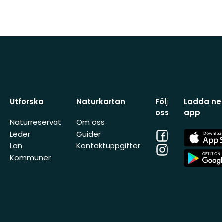
Utforska
Naturkartan
Följ
Ladda ner
oss
app
Naturreservat
Om oss
Facebook
App
Leder
Guider
Store
Län
Kontaktuppgifter
Instagram
App
Kommuner
Store