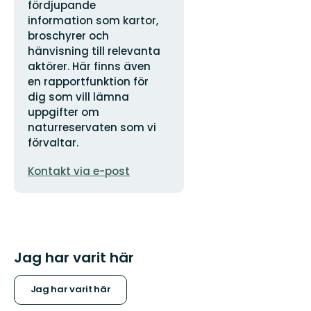
fördjupande
information som kartor,
broschyrer och
hänvisning till relevanta
aktörer. Här finns även
en rapportfunktion för
dig som vill lämna
uppgifter om
naturreservaten som vi
förvaltar.
E-
Kontakt via e-post
postadress
Jag har varit här
Jag har varit här