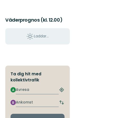
Väderprognos (kl. 12.00)
Laddar...
Ta dig hit med
kollektivtrafik
Avresa
A
Hitta
närmaste
hållplats
Ankomst
B
Byt
avgångs-
och