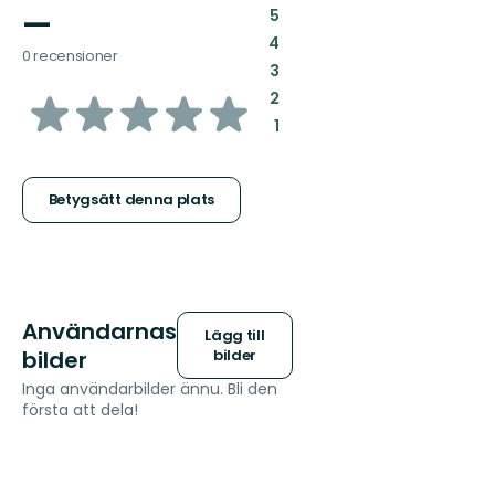
—
:
5
:
4
0 recensioner
:
3
av
:
2
:
1
5
stjärnor
Betygsätt denna plats
Användarnas
Lägg till
bilder
bilder
Inga användarbilder ännu. Bli den
första att dela!