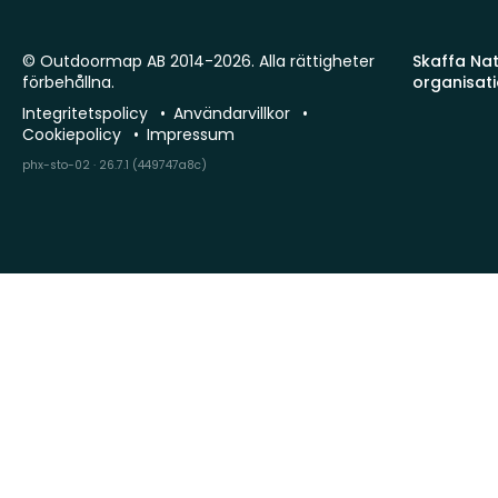
© Outdoormap AB 2014-2026. Alla rättigheter
Skaffa Natu
förbehållna.
organisat
Integritetspolicy
Användarvillkor
Cookiepolicy
Impressum
phx-sto-02 · 26.7.1 (449747a8c)