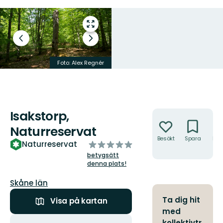
Gå
till
Föregående
Nästa
helskärmsläge
bild
bildspel
Foto: Alex Regnér
Foto: Alex Regnér
Isakstorp,
Åtgärder
Naturreservat
Besökt
Spara
Hitt
av
Naturreservat
hit
5
betygsätt
stjärnor
denna plats!
Län:
Skåne län
Ta dig hit
Visa på kartan
med
Åtgärder
kollektivtr