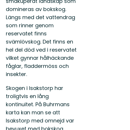
småkuperat landskap som
domineras av bokskog.
Längs med det vattendrag
som rinner genom
reservatet finns
svämlövskog. Det finns en
hel del död ved i reservatet
vilket gynnar hålhäckande
fåglar, fladdermöss och
insekter.
Skogen i Isakstorp har
troligtvis en lång
kontinuitet. På Buhrmans
karta kan man se att
Isakstorp med omnejd var
bevuxet med bokskog