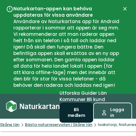
Naturkartan-appen kan behöva
Stän
uppdateras för vissa användare
Användare av Naturkartans app för Android
rapporterar i sommar att appen är seg mm.
Vi rekommenderar att man raderar appen
helt från sin telefon i så fall och laddar ned
igen! Då skall den fungera bättre. Den
befintliga appen skall ersättas av en ny app
efter sommaren. Den gamla appen laddar
all data för hela landet lokalt i appen (för
att klara offline-läge) men det innebär att
den blir för stor för vissa telefoner - då
behöver den raderas och laddas ned igen!
Utforska
Guider
Län
Kommuner
Bli kund
Bli
Logga
medlem
in
Skåne län
Bästa naturreservaten i Skåne län
Isakstorp, Naturre