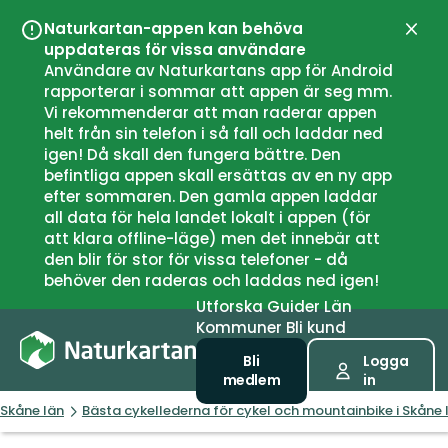
Naturkartan-appen kan behöva
Stän
uppdateras för vissa användare
Användare av Naturkartans app för Android
rapporterar i sommar att appen är seg mm.
Vi rekommenderar att man raderar appen
helt från sin telefon i så fall och laddar ned
igen! Då skall den fungera bättre. Den
befintliga appen skall ersättas av en ny app
efter sommaren. Den gamla appen laddar
all data för hela landet lokalt i appen (för
att klara offline-läge) men det innebär att
den blir för stor för vissa telefoner - då
behöver den raderas och laddas ned igen!
Utforska
Guider
Län
Kommuner
Bli kund
Bli
Logga
medlem
in
Skåne län
Bästa cykellederna för cykel och mountainbike i Skåne 