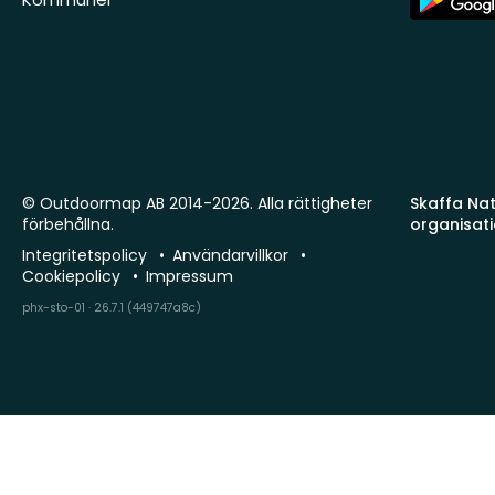
Store
© Outdoormap AB 2014-2026. Alla rättigheter
Skaffa Natu
förbehållna.
organisat
Integritetspolicy
Användarvillkor
Cookiepolicy
Impressum
phx-sto-01 · 26.7.1 (449747a8c)