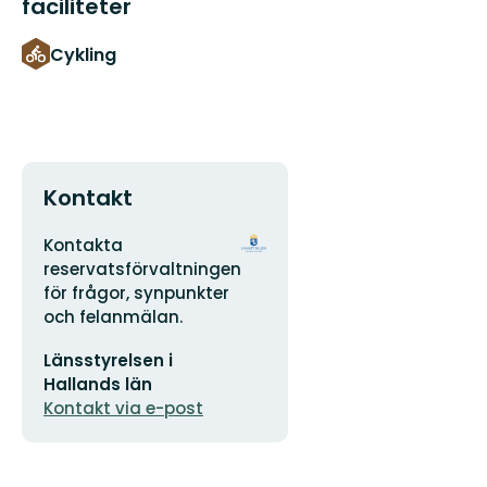
faciliteter
Cykling
Kontakt
Adress
Organisationens
Kontakta
logotyp
reservatsförvaltningen
för frågor, synpunkter
och felanmälan.
E-
Länsstyrelsen i
postadress
Hallands län
Kontakt via e-post