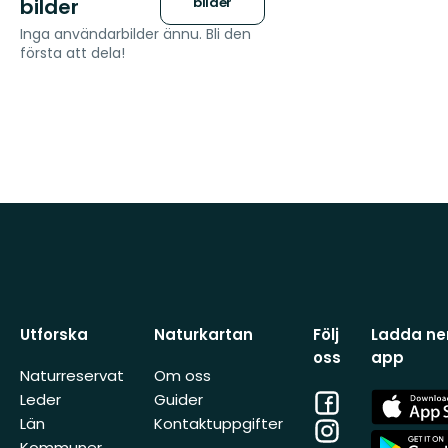
bilder
bilder
Inga användarbilder ännu. Bli den
första att dela!
Utforska
Naturkartan
Följ
Ladda ner
oss
app
Naturreservat
Om oss
Facebook
App
Leder
Guider
Store
Län
Kontaktuppgifter
Instagram
App
Kommuner