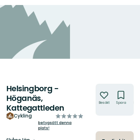
Helsingborg -
Åtgärder
Höganäs,
Besökt
Spara
Hitt
Kattegattleden
hit
av
Cykling
5
betygsätt denna
plats!
stjärnor
Län: