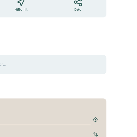
Hitta hit
Dela
r...
Hitta
närmaste
hållplats
Byt