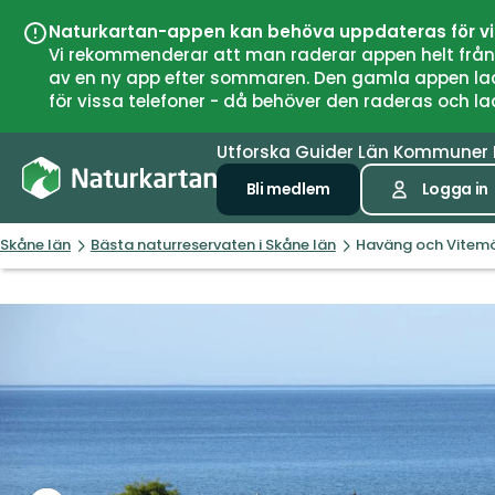
Naturkartan-appen kan behöva uppdateras för v
Vi rekommenderar att man raderar appen helt från si
av en ny app efter sommaren. Den gamla appen laddar
för vissa telefoner - då behöver den raderas och l
Utforska
Guider
Län
Kommuner
Bli medlem
Logga in
Skåne län
Bästa naturreservaten i Skåne län
Haväng och Vitemö