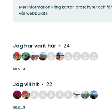
Mer information kring kartor, broschyrer och för
vår webbplats.
Jag har varit här
24
se alla
Jag vill hit
22
se alla