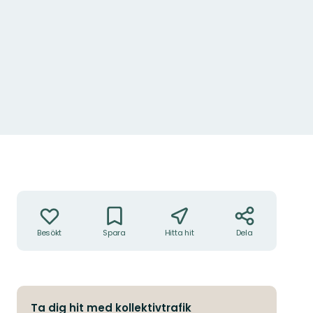
Foto: Mikael Arinder/Skånska bilder
Åtgärder
Besökt
Spara
Hitta hit
Dela
Ta dig hit med kollektivtrafik