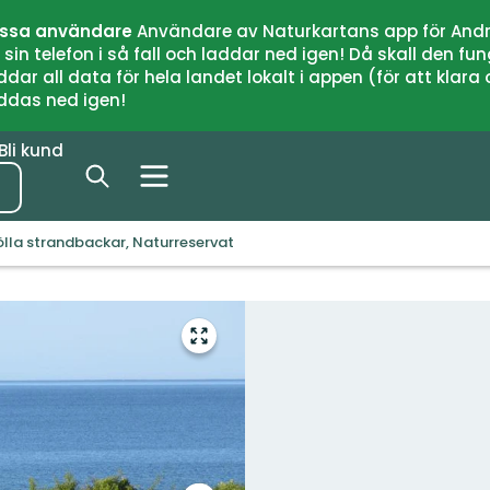
issa användare
Användare av Naturkartans app för Andr
n telefon i så fall och laddar ned igen! Då skall den fun
 all data för hela landet lokalt i appen (för att klara of
addas ned igen!
Bli kund
lla strandbackar, Naturreservat
Gå
till
helskärmsläge