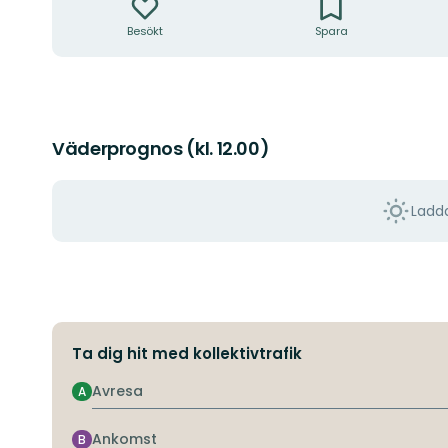
Besökt
Spara
Väderprognos (kl. 12.00)
Ladda
Ta dig hit med kollektivtrafik
Avresa
A
Ankomst
B