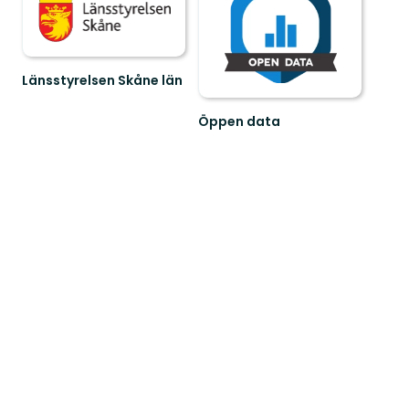
Länsstyrelsen Skåne län
Välkommen
till
Öppen data
Skånes
fantastiska
natur!