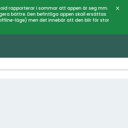
oid rapporterar i sommar att appen är seg mm.
Stän
gera bättre. Den befintliga appen skall ersättas
fline-läge) men det innebär att den blir för stor