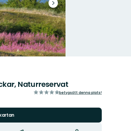
Nästa
bildspel
kar, Naturreservat
av
betygsätt denna plats!
5
stjärnor
 kartan