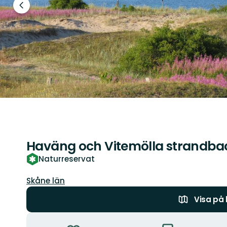
Föregående
bild
Haväng och Vitemölla strandbac
Naturreservat
Län:
Skåne län
Visa på
Åtgärder