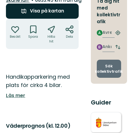
Skåne län
6833.45 km från dig
Ta dig hit
med
Visa på kartan
kollektivtr
Åtgärder
afik
Avresa
A
Hitta
Besökt
Spara
Hitta
Dela
närmas
hit
hållpla
Ankomst
B
Byt
avgång
och
ankomst
Sök
kollektivtrafik
Beskrivning
Handikapparkering med
plats för cirka 4 bilar.
Läs mer
Guider
Väderprognos (kl. 12.00)