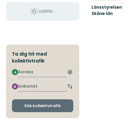
Länsstyrelsen
Laddar...
Skåne län
Välkommen
till
Skånes
fantastiska
natur!
Ta dig hit med
kollektivtrafik
Avresa
A
Hitta
närmaste
hållplats
Ankomst
B
Byt
avgångs-
och
ankomsthållplatser
Sök kollektivtrafik