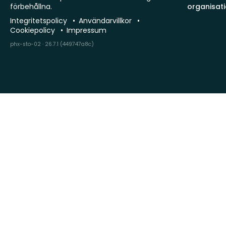
förbehållna.
organisat
Integritetspolicy
Användarvillkor
Cookiepolicy
Impressum
phx-sto-02 · 26.7.1 (449747a8c)