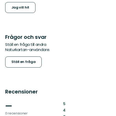
Jag vill hit
Frågor och svar
Ställ en fråga till andra
Naturkartan-användare.
Ställ en fråga
Recensioner
—
:
5
:
4
0 recensioner