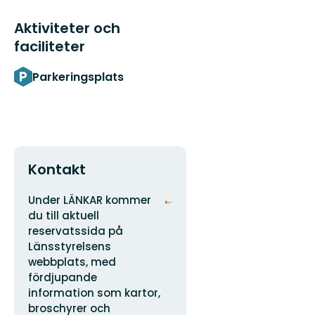
Aktiviteter och
faciliteter
Parkeringsplats
Kontakt
Adress
Organisationens
Under LÄNKAR kommer
logotyp
du till aktuell
reservatssida på
Länsstyrelsens
webbplats, med
fördjupande
information som kartor,
broschyrer och