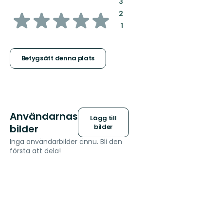
:
3
av
:
2
:
1
5
stjärnor
Betygsätt denna plats
Användarnas
Lägg till
bilder
bilder
Inga användarbilder ännu. Bli den
första att dela!