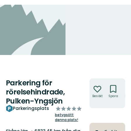
Parkering för
Åtgärder
rörelsehindrade,
Besökt
Spara
Hitt
Pulken-Yngsjön
hit
av
Parkeringsplats
5
betygsätt
stjärnor
denna plats!
Län: