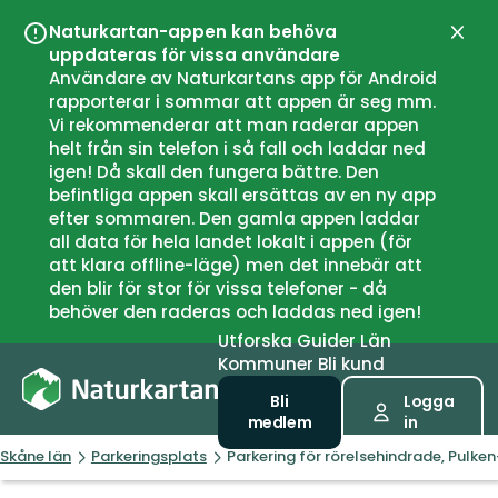
Naturkartan-appen kan behöva
Stän
uppdateras för vissa användare
Användare av Naturkartans app för Android
rapporterar i sommar att appen är seg mm.
Vi rekommenderar att man raderar appen
helt från sin telefon i så fall och laddar ned
igen! Då skall den fungera bättre. Den
befintliga appen skall ersättas av en ny app
efter sommaren. Den gamla appen laddar
all data för hela landet lokalt i appen (för
att klara offline-läge) men det innebär att
den blir för stor för vissa telefoner - då
behöver den raderas och laddas ned igen!
Utforska
Guider
Län
Kommuner
Bli kund
Bli
Logga
medlem
in
Skåne län
Parkeringsplats
Parkering för rörelsehindrade, Pulke