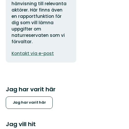
hänvisning till relevanta
aktörer. Här finns även
en rapportfunktion för
dig som vill lämna
uppgifter om
naturreservaten som vi
förvaltar.
E-
Kontakt via e-post
postadress
Jag har varit här
Jag har varit här
Jag vill hit