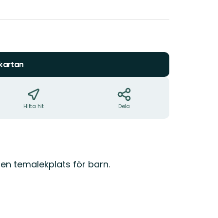
av
5
stjärnor
 kartan
Hitta hit
Dela
 en temalekplats för barn.