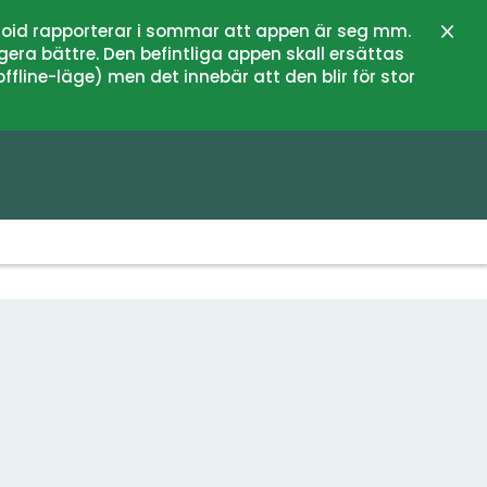
oid rapporterar i sommar att appen är seg mm.
Stän
gera bättre. Den befintliga appen skall ersättas
fline-läge) men det innebär att den blir för stor