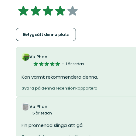
4.2624777183600715
av
5
Betygsätt denna plats
stjärnor
Vu Phan
5
1 år sedan
av
5
Kan varmt rekommendera denna.
stjärnor
Svara på denna recension
Rapportera
Vu Phan
5 år sedan
Fin promenad slinga att gå.