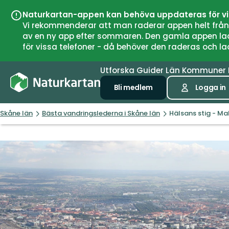
Naturkartan-appen kan behöva uppdateras för v
Vi rekommenderar att man raderar appen helt från si
av en ny app efter sommaren. Den gamla appen laddar
för vissa telefoner - då behöver den raderas och l
Utforska
Guider
Län
Kommuner
Bli medlem
Logga in
Skåne län
Bästa vandringslederna i Skåne län
Hälsans stig - Ma