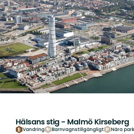
Hälsans stig - Malmö Kirseberg
Vandring
Barnvagnstillgängligt
Nära park