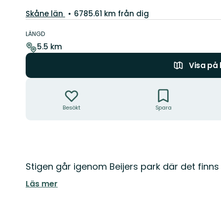
Län:
Skåne län
6785.61 km från dig
Information
om
LÄNGD
leden
5.5 km
Visa på
Åtgärder
Besökt
Spara
Beskrivning
Stigen går igenom Beijers park där det finns
Läs mer