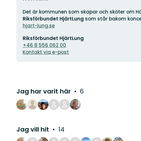
Adress
Det är kommunen som skapar och sköter om Häl
Riksförbundet HjärtLung
som står bakom konce
hjart-lung.se
E-
Riksförbundet HjärtLung
postadress
+46 8 556 062 00
Kontakt via e-post
Jag har varit här
6
Jag vill hit
14