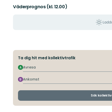
Väderprognos (kl. 12.00)
Ladda
Ta dig hit med kollektivtrafik
Avresa
A
Ankomst
B
Sök kollektiv