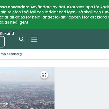
issa användare
Användare av Naturkartans app för Andr
n telefon i så fall och laddar ned igen! Då skall den fun
 all data för hela landet lokalt i appen (för att klara of
addas ned igen!
Bli kund
lmö Kirseberg
Gå
till
helskärmsläge