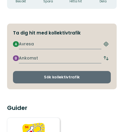
Besökt
Spara
Hitta hit
Dela
Ta dig hit med kollektivtrafik
Avresa
A
Hitta
närmaste
hållplats
Ankomst
B
Byt
avgångs-
och
ankomsthållp
Sök kollektivtrafik
Guider