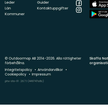
Facebook
App
Leder
Guider
Store
Län
Kontaktuppgifter
Instagram
App
Kommuner
Store
© Outdoormap AB 2014-2026. Alla rättigheter
Skaffa Natu
förbehållna.
organisat
Integritetspolicy
Användarvillkor
Cookiepolicy
Impressum
phx-sto-01 · 26.7.1 (449747a8c)