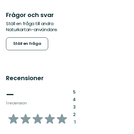
Frågor och svar
Ställ en fråga till andra
Naturkartan-användare.
Ställ en fråga
Recensioner
—
:
5
:
4
1 recension
:
3
av
:
2
:
1
5