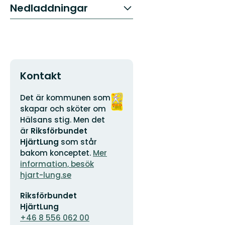
Nedladdningar
Kontakt
Adress
Organisationens
Det är kommunen som
logotyp
skapar och sköter om
Hälsans stig. Men det
är
Riksförbundet
HjärtLung
som står
bakom konceptet.
Mer
information, besök
hjart-lung.se
E-
Riksförbundet
postadress
HjärtLung
+46 8 556 062 00