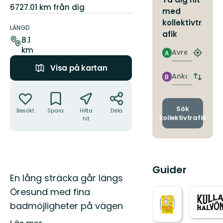
6727.01 km från dig
med
Information
kollektivtr
om
LÄNGD
afik
leden
8.1
km
Avresa
A
Hitta
närmas
Visa på kartan
hållpla
Ankomst
B
Byt
Åtgärder
avgång
och
ankomst
Sök
Besökt
Spara
Hitta
Dela
kollektivtrafik
hit
Guider
Beskrivning
En lång sträcka går längs
Öresund med fina
badmöjligheter på vägen