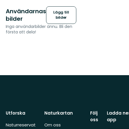
Användarnas
Lägg till
bilder
bilder
Inga användarbilder ännu. Bli den
första att dela!
Utforska
Naturkartan
Följ
Ladda ner
oss
app
Naturreservat
Om oss