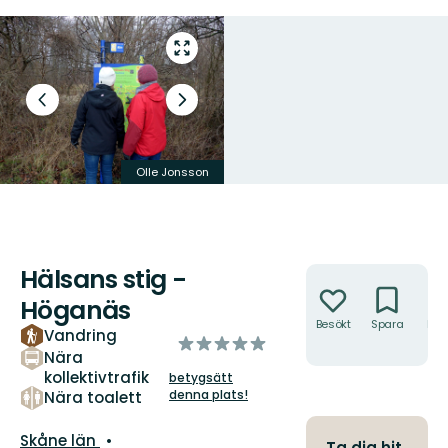
Gå
till
helskärmsläge
Föregående
Nästa
bild
bildspel
Olle Jonsson
Olle Jonsson
Hälsans stig -
Åtgärder
Höganäs
Besökt
Spara
Hitt
Vandring
av
hit
Nära
5
kollektivtrafik
betygsätt
stjärnor
denna plats!
Nära toalett
Län:
Skåne län
Ta dig hit