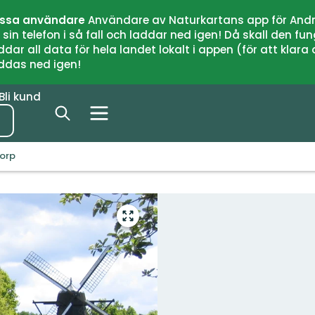
issa användare
Användare av Naturkartans app för Andr
n telefon i så fall och laddar ned igen! Då skall den fun
 all data för hela landet lokalt i appen (för att klara of
addas ned igen!
Bli kund
torp
Gå
till
helskärmsläge