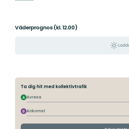
Väderprognos (kl. 12.00)
Ladda
Ta dig hit med kollektivtrafik
Avresa
A
Ankomst
B