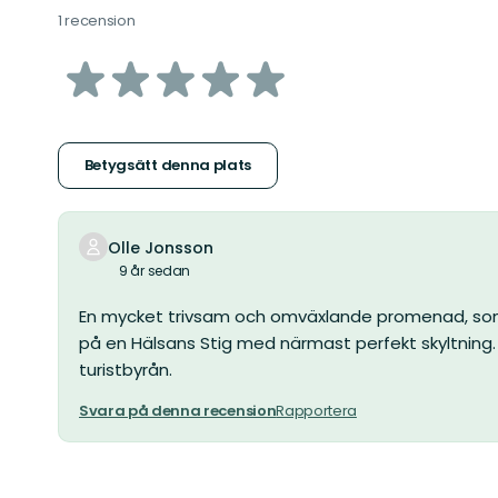
1 recension
av
5
stjärnor
Betygsätt denna plats
Olle Jonsson
9 år sedan
En mycket trivsam och omväxlande promenad, som j
på en Hälsans Stig med närmast perfekt skyltning
turistbyrån.
Svara på denna recension
Rapportera