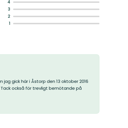
:
4
:
3
:
2
:
1
ag gick här i Åstorp den 13 oktober 2016
. Tack också för trevligt bemötande på