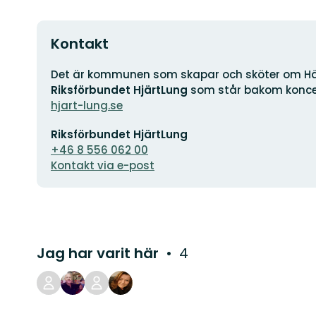
Kontakt
Adress
Det är kommunen som skapar och sköter om Häl
Riksförbundet HjärtLung
som står bakom konce
hjart-lung.se
E-
Riksförbundet HjärtLung
postadress
+46 8 556 062 00
Kontakt via e-post
Jag har varit här
4