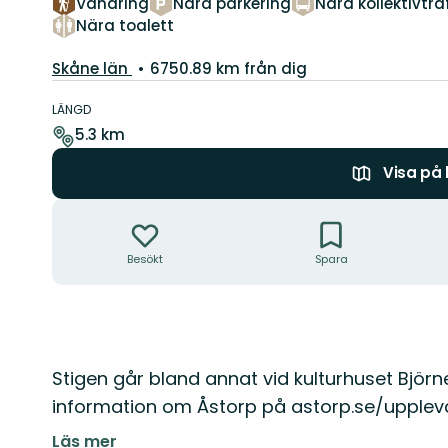
Vandring
Nära parkering
Nära kollektivtra
Nära toalett
Län:
Skåne län
6750.89 km från dig
Information
om
LÄNGD
leden
5.3 km
Visa på
Åtgärder
Besökt
Spara
Beskrivning
Stigen går bland annat vid kulturhuset Bjö
information om Åstorp på astorp.se/upplev
Läs mer