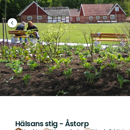
Föregående
bild
Hälsans stig - Åstorp