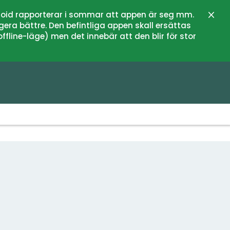
oid rapporterar i sommar att appen är seg mm.
Stän
gera bättre. Den befintliga appen skall ersättas
fline-läge) men det innebär att den blir för stor