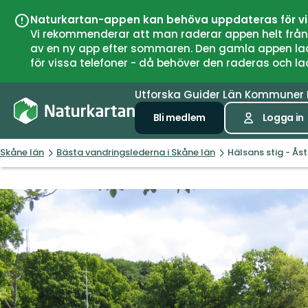
Naturkartan-appen kan behöva uppdateras för v
Vi rekommenderar att man raderar appen helt från si
av en ny app efter sommaren. Den gamla appen laddar
för vissa telefoner - då behöver den raderas och l
Utforska
Guider
Län
Kommuner
Bli medlem
Logga in
Skåne län
Bästa vandringslederna i Skåne län
Hälsans stig - Ås