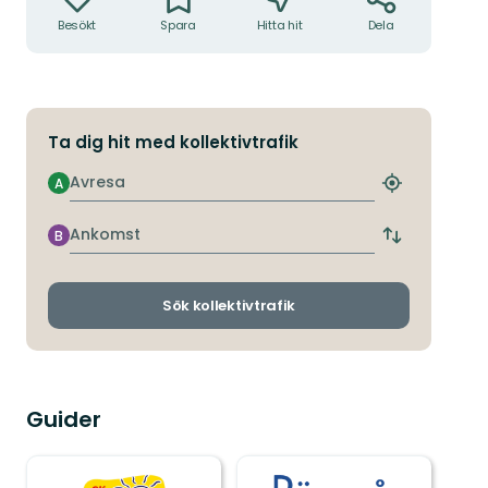
Besökt
Spara
Hitta hit
Dela
Ta dig hit med kollektivtrafik
Avresa
A
Hitta
närmaste
hållplats
Ankomst
B
Byt
avgångs-
och
ankomsthållp
Sök kollektivtrafik
Guider