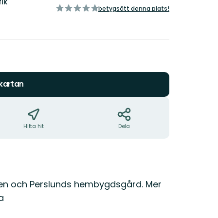
fik
av
betygsätt denna plats!
5
stjärnor
 kartan
Hitta hit
Dela
rnen och Perslunds hembygdsgård. Mer
a