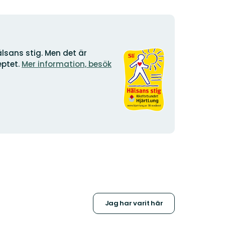
Organisationens
sans stig. Men det är
logotyp
ptet.
Mer information, besök
Jag har varit här