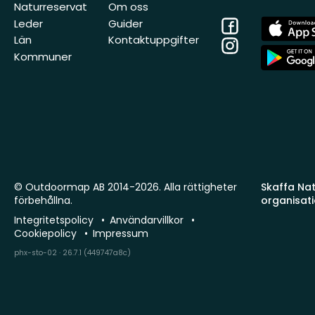
Naturreservat
Om oss
Facebook
App
Leder
Guider
Store
Län
Kontaktuppgifter
Instagram
App
Kommuner
Store
© Outdoormap AB 2014-2026. Alla rättigheter
Skaffa Natu
förbehållna.
organisat
Integritetspolicy
Användarvillkor
Cookiepolicy
Impressum
phx-sto-02 · 26.7.1 (449747a8c)