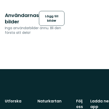
Användarnas
Lägg till
bilder
bilder
Inga användarbilder ännu. Bli den
första att dela!
Utforska
Naturkartan
Följ
Ladda ner
oss
app