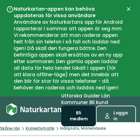
Naturkartan-appen kan behöva
Stän
uppdateras för vissa användare
Användare av Naturkartans app för Android
rapporterar i sommar att appen är seg mm.
Vi rekommenderar att man raderar appen
helt från sin telefon i så fall och laddar ned
igen! Då skall den fungera bättre. Den
befintliga appen skall ersättas av en ny app
efter sommaren. Den gamla appen laddar
all data för hela landet lokalt i appen (för
att klara offline-läge) men det innebär att
den blir för stor för vissa telefoner - då
behöver den raderas och laddas ned igen!
Utforska
Guider
Län
Kommuner
Bli kund
Bli
Logga
medlem
in
Skåne län
Kollektivtrafik
Hållplats, Möllehässle