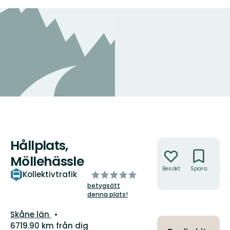
Hållplats,
Åtgärder
Möllehässle
Besökt
Spara
Hitt
av
Kollektivtrafik
hit
5
betygsätt
denna plats!
stjärnor
Län:
Skåne län
6719.90 km från dig