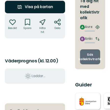
Ta dig hit
med
Visa på kartan
kollektivtr
Åtgärder
afik
Avresa
A
Besökt
Spara
Hitta
Dela
Hitta
hit
närmas
hållpla
Ankomst
B
Byt
avgång
och
ankomst
Sök
kollektivtrafik
Väderprognos (kl. 12.00)
Laddar...
Guider