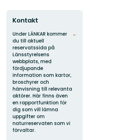
Kontakt
Adress
Organisationens
Under LÄNKAR kommer
logotyp
du till aktuell
reservatssida på
Länsstyrelsens
webbplats, med
fördjupande
information som kartor,
broschyrer och
hänvisning till relevanta
aktörer. Här finns även
en rapportfunktion för
dig som vill lämna
uppgifter om
naturreservaten som vi
förvaltar.
E-