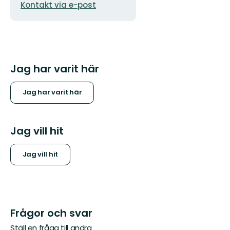
Kontakt via e-post
postadress
Jag har varit här
Jag har varit här
Jag vill hit
Jag vill hit
Frågor och svar
Ställ en fråga till andra