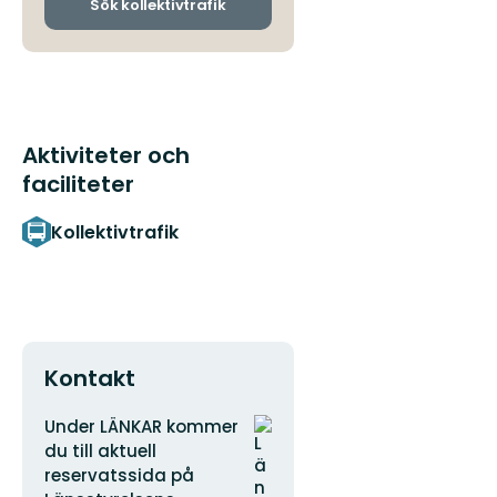
ankomsthållplatser
Sök kollektivtrafik
fantastiska
natur!
Aktiviteter och
faciliteter
Kollektivtrafik
Kontakt
Adress
Organisationens
Under LÄNKAR kommer
logotyp
du till aktuell
reservatssida på