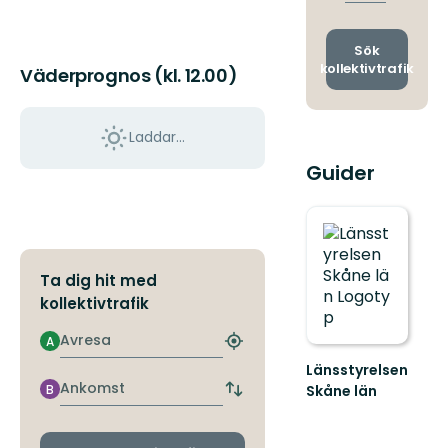
avgång
och
ankomst
Sök
kollektivtrafik
Väderprognos (kl. 12.00)
Laddar...
Guider
Ta dig hit med
kollektivtrafik
Avresa
A
Hitta
närmaste
Länsstyrelsen
hållplats
Ankomst
B
Skåne län
Byt
Välkommen
avgångs-
till
och
Skånes