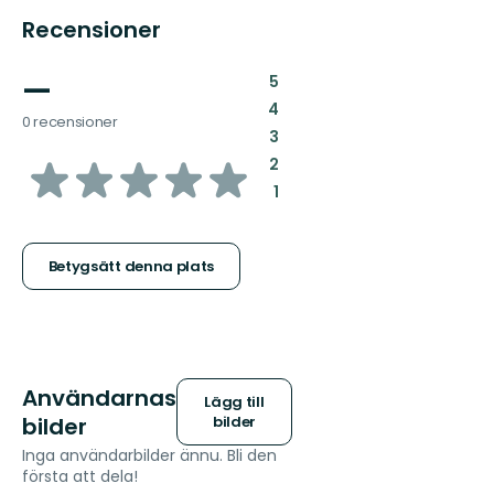
Recensioner
—
:
5
:
4
0 recensioner
:
3
av
:
2
:
1
5
stjärnor
Betygsätt denna plats
Användarnas
Lägg till
bilder
bilder
Inga användarbilder ännu. Bli den
första att dela!