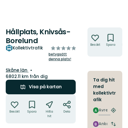
Hållplats, Knivsås-
Åtgärder
Borelund
Besökt
Spara
Hitt
av
Kollektivtrafik
hit
5
betygsätt
denna plats!
stjärnor
Län:
Skåne län
6802.11 km från dig
Ta dig hit
med
Visa på kartan
kollektivtr
Åtgärder
afik
Avresa
A
Besökt
Spara
Hitta
Dela
Hitta
hit
närmas
hållpla
Ankomst
B
Byt