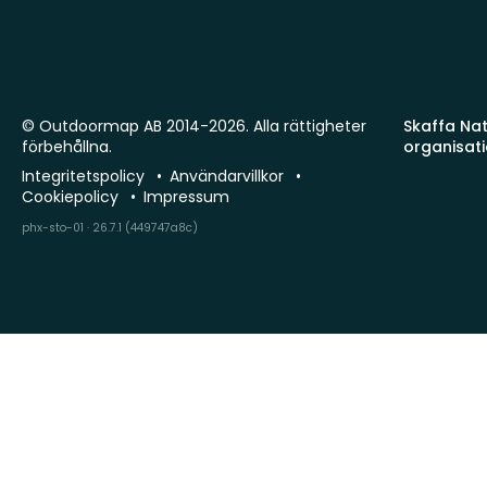
© Outdoormap AB 2014-2026. Alla rättigheter
Skaffa Natu
förbehållna.
organisat
Integritetspolicy
Användarvillkor
Cookiepolicy
Impressum
phx-sto-01 · 26.7.1 (449747a8c)