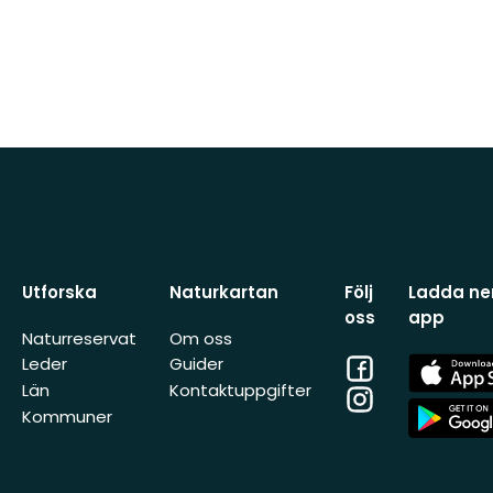
Utforska
Naturkartan
Följ
Ladda ner
oss
app
Naturreservat
Om oss
Facebook
App
Leder
Guider
Store
Län
Kontaktuppgifter
Instagram
App
Kommuner
Store