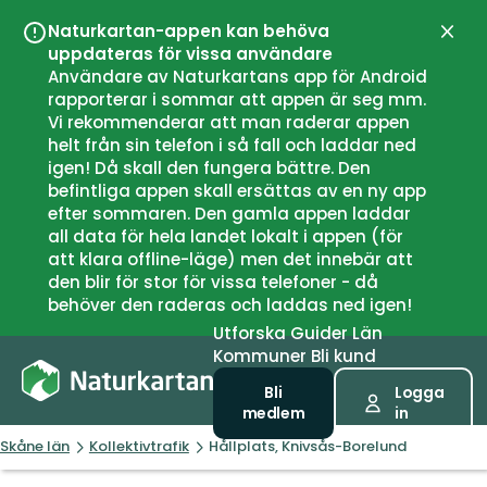
Naturkartan-appen kan behöva
Stän
uppdateras för vissa användare
Användare av Naturkartans app för Android
rapporterar i sommar att appen är seg mm.
Vi rekommenderar att man raderar appen
helt från sin telefon i så fall och laddar ned
igen! Då skall den fungera bättre. Den
befintliga appen skall ersättas av en ny app
efter sommaren. Den gamla appen laddar
all data för hela landet lokalt i appen (för
att klara offline-läge) men det innebär att
den blir för stor för vissa telefoner - då
behöver den raderas och laddas ned igen!
Utforska
Guider
Län
Kommuner
Bli kund
Bli
Logga
medlem
in
Skåne län
Kollektivtrafik
Hållplats, Knivsås-Borelund