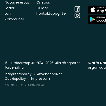
Naturreservat
Om oss
Facebook
App
Leder
Guider
Store
Län
Kontaktuppgifter
Instagram
App
Kommuner
Store
© Outdoormap AB 2014-2026. Alla rättigheter
Skaffa Natu
förbehållna.
organisat
Integritetspolicy
Användarvillkor
Cookiepolicy
Impressum
phx-sto-02 · 26.7.1 (449747a8c)