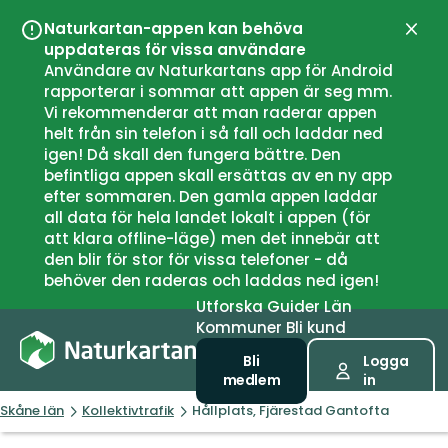
Naturkartan-appen kan behöva
Stän
uppdateras för vissa användare
Användare av Naturkartans app för Android
rapporterar i sommar att appen är seg mm.
Vi rekommenderar att man raderar appen
helt från sin telefon i så fall och laddar ned
igen! Då skall den fungera bättre. Den
befintliga appen skall ersättas av en ny app
efter sommaren. Den gamla appen laddar
all data för hela landet lokalt i appen (för
att klara offline-läge) men det innebär att
den blir för stor för vissa telefoner - då
behöver den raderas och laddas ned igen!
Utforska
Guider
Län
Kommuner
Bli kund
Bli
Logga
medlem
in
Skåne län
Kollektivtrafik
Hållplats, Fjärestad Gantofta