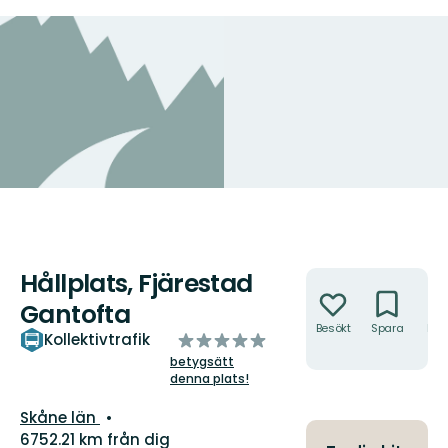
Hållplats, Fjärestad
Åtgärder
Gantofta
Besökt
Spara
Hitt
av
Kollektivtrafik
hit
5
betygsätt
denna plats!
stjärnor
Län:
Skåne län
6752.21 km från dig