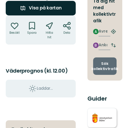
Ta dig hit
med
Visa på kartan
kollektivtr
Åtgärder
afik
Avresa
A
Besökt
Spara
Hitta
Dela
Hitta
hit
närmas
hållpla
Ankomst
B
Byt
avgång
och
ankomst
Sök
kollektivtrafik
Väderprognos (kl. 12.00)
Laddar...
Guider