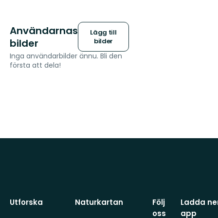
Användarnas
Lägg till
bilder
bilder
Inga användarbilder ännu. Bli den
första att dela!
Utforska
Naturkartan
Följ
Ladda ner
oss
app