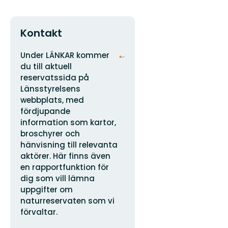
Kontakt
Adress
Organisationens
Under LÄNKAR kommer
logotyp
du till aktuell
reservatssida på
Länsstyrelsens
webbplats, med
fördjupande
information som kartor,
broschyrer och
hänvisning till relevanta
aktörer. Här finns även
en rapportfunktion för
dig som vill lämna
uppgifter om
naturreservaten som vi
förvaltar.
E-