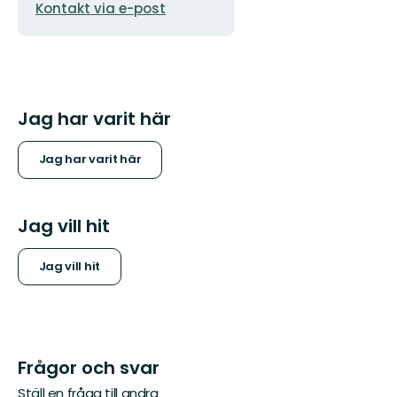
Kontakt via e-post
postadress
Jag har varit här
Jag har varit här
Jag vill hit
Jag vill hit
Frågor och svar
Ställ en fråga till andra