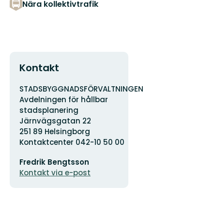
Nära kollektivtrafik
Kontakt
Adress
Organisationens
STADSBYGGNADSFÖRVALTNINGEN
logotyp
Avdelningen för hållbar
stadsplanering
Järnvägsgatan 22
251 89 Helsingborg
Kontaktcenter 042-10 50 00
E-
Fredrik Bengtsson
postadress
Kontakt via e-post