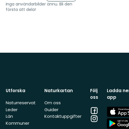
Inga användarbilder ännu. Bli den
första att dela!
Utforska
Naturkartan
Följ
Ladda ner
oss
app
Naturreservat
Om oss
Facebook
App
Leder
Guider
Store
Län
Kontaktuppgifter
Instagram
App
Kommuner
Store