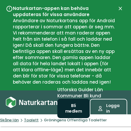
Naturkartan-appen kan behöva
Stän
uppdateras för vissa användare
Användare av Naturkartans app för Android
rapporterar i sommar att appen är seg mm.
Vi rekommenderar att man raderar appen
helt från sin telefon i så fall och laddar ned
igen! Då skall den fungera bättre. Den
befintliga appen skall ersättas av en ny app
efter sommaren. Den gamla appen laddar
all data för hela landet lokalt i appen (för
att klara offline-läge) men det innebär att
den blir för stor för vissa telefoner - då
behöver den raderas och laddas ned igen!
Utforska
Guider
Län
Kommuner
Bli kund
Bli
Logga
medlem
in
Skåne län
Toalett
Gröningens Offentliga Toaletter