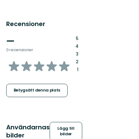
Recensioner
—
:
5
:
4
0 recensioner
:
3
av
:
2
:
1
5
stjärnor
Betygsätt denna plats
Användarnas
Lägg till
bilder
bilder