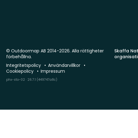
© Outdoormap AB 2014-2026. Alla rättigheter
Skaffa Natu
förbehållna.
organisat
Integritetspolicy
Användarvillkor
Cookiepolicy
Impressum
phx-sto-02 · 26.7.1 (449747a8c)