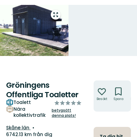
Gå
till
helskärmsläge
Gröningens
Åtgärder
Offentliga Toaletter
Besökt
Spara
Hitt
Toalett
av
hit
5
Nära
betygsätt
kollektivtrafik
stjärnor
denna plats!
Län:
Skåne län
6742.13 km från dig
Ta dig hit