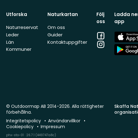
Utforska
Naturkartan
Följ
Ladda ner
oss
app
Naturreservat
Om oss
Facebook
App
Leder
Guider
Store
Län
Kontaktuppgifter
Instagram
App
Kommuner
Store
© Outdoormap AB 2014-2026. Alla rättigheter
Skaffa Natu
förbehållna.
organisat
Integritetspolicy
Användarvillkor
Cookiepolicy
Impressum
phx-sto-01 · 26.7.1 (449747a8c)