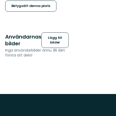
stjärnor
Betygsätt denna plats
Användarnas
Lägg till
bilder
bilder
Inga användarbilder ännu. Bli den
första att dela!