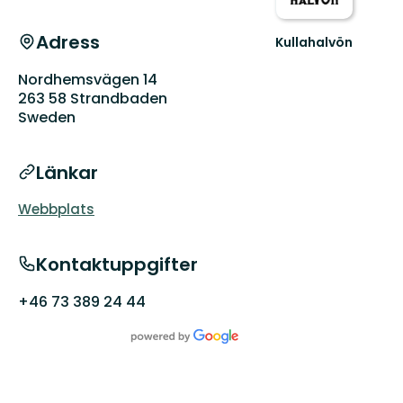
Adress
Kullahalvön
Välkommen
till
Nordhemsvägen 14
den
263 58 Strandbaden
vilda
Sweden
sidan
av
Skåne
Länkar
Webbplats
Kontaktuppgifter
+46 73 389 24 44