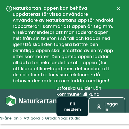
Naturkartan-appen kan behöva
Stän
uppdateras för vissa användare
Användare av Naturkartans app för Android
rapporterar i sommar att appen är seg mm.
Vi rekommenderar att man raderar appen
helt från sin telefon i så fall och laddar ned
igen! Då skall den fungera bättre. Den
befintliga appen skall ersättas av en ny app
efter sommaren. Den gamla appen laddar
all data för hela landet lokalt i appen (för
att klara offline-läge) men det innebär att
den blir för stor för vissa telefoner - då
behöver den raderas och laddas ned igen!
Utforska
Guider
Län
Kommuner
Bli kund
Bli
Logga
medlem
in
Skåne län
Att göra
Grodd Yogastudio