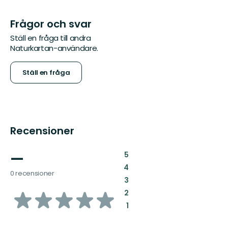
Frågor och svar
Ställ en fråga till andra
Naturkartan-användare.
Ställ en fråga
Recensioner
—
:
5
:
4
0 recensioner
:
3
av
:
2
:
1
5