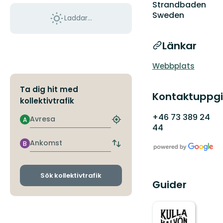
Strandbaden
Sweden
Laddar...
Länkar
Webbplats
Ta dig hit med
Kontaktuppgi
kollektivtrafik
+46 73 389 24
Avresa
A
Hitta
44
närmaste
hållplats
Ankomst
B
Byt
avgångs-
och
ankomsthållplatser
Sök kollektivtrafik
Guider