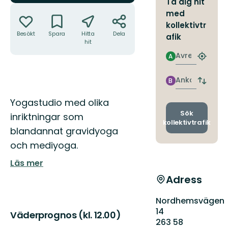
Ta dig hit
Åtgärder
med
kollektivtr
Besökt
Spara
Hitta
Dela
afik
hit
Avresa
A
Hitta
närmas
hållpla
Ankomst
B
Byt
avgång
Beskrivning
Yogastudio med olika
och
ankomst
Sök
inriktningar som
kollektivtrafik
blandannat gravidyoga
och mediyoga.
Läs mer
Adress
Nordhemsvägen
14
Väderprognos (kl. 12.00)
263 58