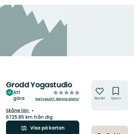
Grodd Yogastudio
Åtgärder
av
Att
göra
5
Besökt
Spara
Hitt
betygsätt denna plats!
hit
stjärnor
Län:
Skåne län
6725.85 km från dig
Visa på kartan