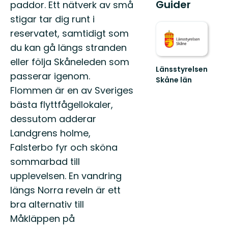
Guider
paddor. Ett nätverk av små
stigar tar dig runt i
reservatet, samtidigt som
du kan gå längs stranden
eller följa Skåneleden som
Länsstyrelsen
passerar igenom.
Skåne län
Flommen är en av Sveriges
Välkommen
till
bästa flyttfågellokaler,
Skånes
dessutom adderar
fantastiska
natur!
Landgrens holme,
Falsterbo fyr och sköna
sommarbad till
upplevelsen. En vandring
längs Norra reveln är ett
bra alternativ till
Måkläppen på