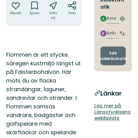
afik
Besökt
Spara
Hitta
Dela
Avresa
hit
A
Hitta
närmas
hållpla
Ankomst
B
Byt
avgång
och
ankomst
Beskrivning
Sök
Flommen är ett stycke
kollektivtrafik
säregen kustmiljö längst ut
på Falsterbohalvön. Här
möts du av flacka
strandängar, laguner,
Länkar
sandrevlar och stränder. I
Flommen samsas
Läs mer på
Länsstyrelsens
vandrare, badgäster och
webbplats
golfspelare med
skärfläckor och spelande