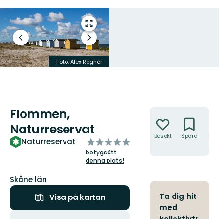
Gå
till
Föregående
Nästa
helskärmsläge
bild
bildspel
Foto: Alex Regnér
Foto: Alex Regnér
Flommen,
Åtgärder
Naturreservat
Besökt
Spara
Hitt
av
Naturreservat
hit
5
betygsätt
stjärnor
denna plats!
Län:
Skåne län
Ta dig hit
Visa på kartan
med
Åtgärder
kollektivtr