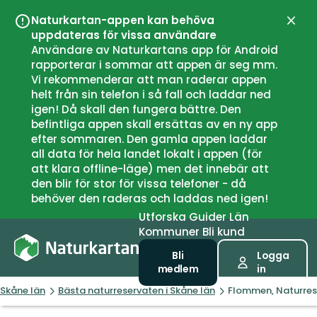
Naturkartan-appen kan behöva
Stän
uppdateras för vissa användare
Användare av Naturkartans app för Android
rapporterar i sommar att appen är seg mm.
Vi rekommenderar att man raderar appen
helt från sin telefon i så fall och laddar ned
igen! Då skall den fungera bättre. Den
befintliga appen skall ersättas av en ny app
efter sommaren. Den gamla appen laddar
all data för hela landet lokalt i appen (för
att klara offline-läge) men det innebär att
den blir för stor för vissa telefoner - då
behöver den raderas och laddas ned igen!
Utforska
Guider
Län
Kommuner
Bli kund
Bli
Logga
medlem
in
Skåne län
Bästa naturreservaten i Skåne län
Flommen, Naturres