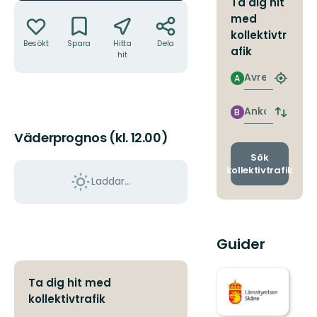
Ta dig hit
Åtgärder
med
kollektivtr
Besökt
Spara
Hitta
Dela
afik
hit
Avresa
A
Hitta
närmas
hållpla
Ankomst
B
Byt
avgång
Väderprognos (kl. 12.00)
och
ankomst
Sök
kollektivtrafik
Laddar...
Guider
Ta dig hit med
kollektivtrafik