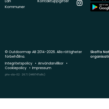
Store
Län
Kontaktuppgifter
Instagram
App
Kommuner
Store
© Outdoormap AB 2014-2026. Alla rättigheter
Skaffa Natu
förbehållna.
organisat
Integritetspolicy
Användarvillkor
Cookiepolicy
Impressum
phx-sto-02 · 26.7.1 (449747a8c)