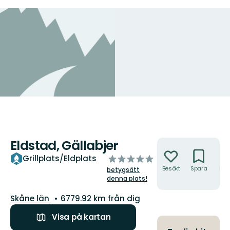
Eldstad, Gällabjer
Åtgärder
av
Grillplats/Eldplats
5
Besökt
Spara
Hitt
betygsätt
hit
stjärnor
denna plats!
Län:
Skåne län
6779.92 km från dig
Visa på kartan