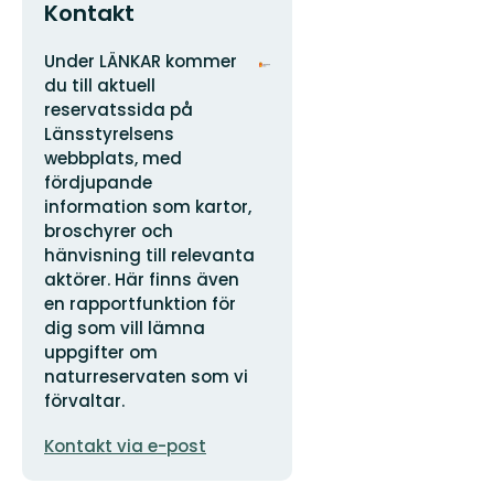
Kontakt
Adress
Organisationens
Under LÄNKAR kommer
logotyp
du till aktuell
reservatssida på
Länsstyrelsens
webbplats, med
fördjupande
information som kartor,
broschyrer och
hänvisning till relevanta
aktörer. Här finns även
en rapportfunktion för
dig som vill lämna
uppgifter om
naturreservaten som vi
förvaltar.
E-
Kontakt via e-post
postadress