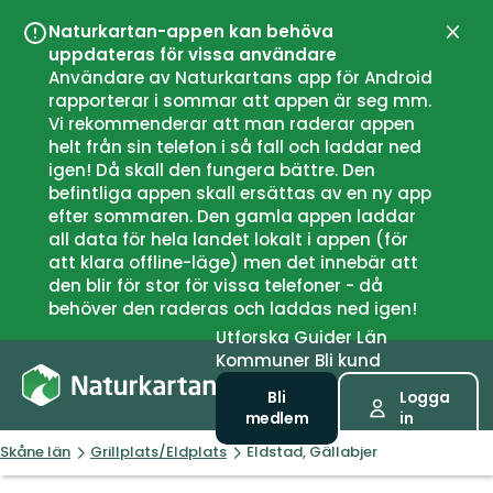
Naturkartan-appen kan behöva
Stän
uppdateras för vissa användare
Användare av Naturkartans app för Android
rapporterar i sommar att appen är seg mm.
Vi rekommenderar att man raderar appen
helt från sin telefon i så fall och laddar ned
igen! Då skall den fungera bättre. Den
befintliga appen skall ersättas av en ny app
efter sommaren. Den gamla appen laddar
all data för hela landet lokalt i appen (för
att klara offline-läge) men det innebär att
den blir för stor för vissa telefoner - då
behöver den raderas och laddas ned igen!
Utforska
Guider
Län
Kommuner
Bli kund
Bli
Logga
medlem
in
Skåne län
Grillplats/Eldplats
Eldstad, Gällabjer