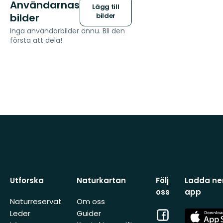
Användarnas
Lägg till
bilder
bilder
Inga användarbilder ännu. Bli den
första att dela!
Utforska
Naturkartan
Följ
Ladda ner
oss
app
Naturreservat
Om oss
Facebook
App
Leder
Guider