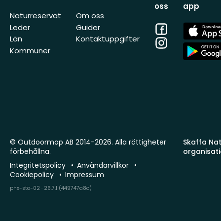
oss
app
Naturreservat
Om oss
Facebook
App
Leder
Guider
Store
Län
Kontaktuppgifter
Instagram
App
Kommuner
Store
© Outdoormap AB 2014-2026. Alla rättigheter
Skaffa Natu
förbehållna.
organisat
Integritetspolicy
Användarvillkor
Cookiepolicy
Impressum
phx-sto-02 · 26.7.1 (449747a8c)