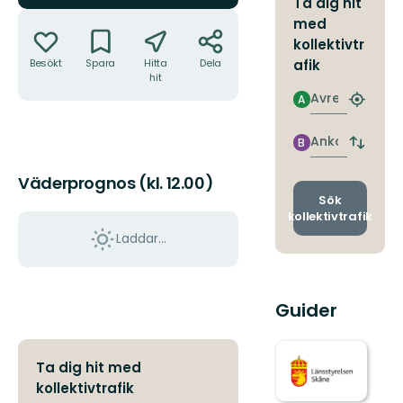
Ta dig hit
Åtgärder
med
kollektivtr
Besökt
Spara
Hitta
Dela
afik
hit
Avresa
A
Hitta
närmas
hållpla
Ankomst
B
Byt
avgång
Väderprognos (kl. 12.00)
och
ankomst
Sök
kollektivtrafik
Laddar...
Guider
Ta dig hit med
kollektivtrafik