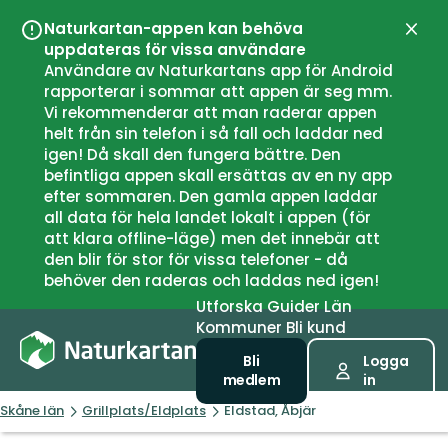
Naturkartan-appen kan behöva
Stän
uppdateras för vissa användare
Användare av Naturkartans app för Android
rapporterar i sommar att appen är seg mm.
Vi rekommenderar att man raderar appen
helt från sin telefon i så fall och laddar ned
igen! Då skall den fungera bättre. Den
befintliga appen skall ersättas av en ny app
efter sommaren. Den gamla appen laddar
all data för hela landet lokalt i appen (för
att klara offline-läge) men det innebär att
den blir för stor för vissa telefoner - då
behöver den raderas och laddas ned igen!
Utforska
Guider
Län
Kommuner
Bli kund
Bli
Logga
medlem
in
Skåne län
Grillplats/Eldplats
Eldstad, Åbjär