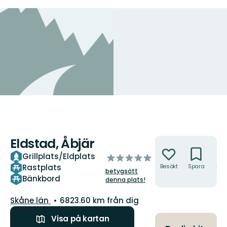
Eldstad, Åbjär
Åtgärder
Grillplats/Eldplats
av
Rastplats
Besökt
Spara
Hitt
5
betygsätt
hit
stjärnor
Bänkbord
denna plats!
Län:
Skåne län
6823.60 km från dig
Visa på kartan