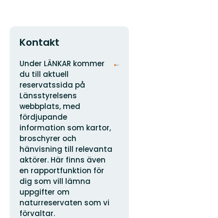
Kontakt
Adress
Organisationens
Under LÄNKAR kommer
logotyp
du till aktuell
reservatssida på
Länsstyrelsens
webbplats, med
fördjupande
information som kartor,
broschyrer och
hänvisning till relevanta
aktörer. Här finns även
en rapportfunktion för
dig som vill lämna
uppgifter om
naturreservaten som vi
förvaltar.