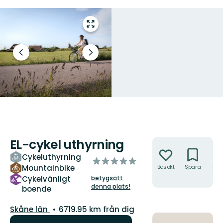
Gå
till
helskärmsläge
Föregående
Nästa
bild
bildspel
EL-cykel uthyrning
Åtgärder
Cykeluthyrning
av
Mountainbike
Besökt
Spara
Hitt
5
hit
Cykelvänligt
betygsätt
stjärnor
denna plats!
boende
Län:
Skåne län
6719.95 km från dig