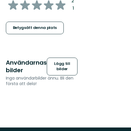
av
:
2
:
1
5
stjärnor
Betygsätt denna plats
Användarnas
Lägg till
bilder
bilder
Inga användarbilder ännu. Bli den
första att dela!