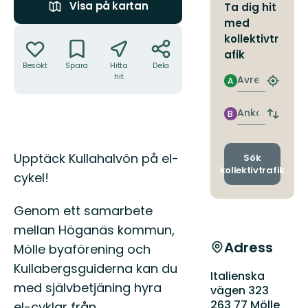
Visa på kartan
Ta dig hit
med
Åtgärder
kollektivtr
afik
Besökt
Spara
Hitta
Dela
hit
Avresa
A
Hitta
närmas
hållpla
Ankomst
B
Byt
avgång
och
Beskrivning
ankomst
Upptäck Kullahalvön på el-
Sök
kollektivtrafik
cykel!
Genom ett samarbete
mellan Höganäs kommun,
Adress
Mölle byaförening och
Kullabergsguiderna kan du
Italienska
med självbetjäning hyra
vägen 323
263 77 Mölle
el-cyklar från