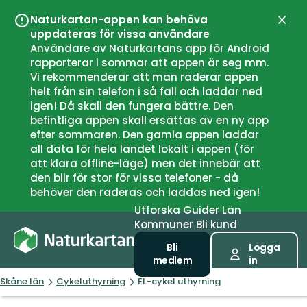
Naturkartan-appen kan behöva
Stän
uppdateras för vissa användare
Användare av Naturkartans app för Android
rapporterar i sommar att appen är seg mm.
Vi rekommenderar att man raderar appen
helt från sin telefon i så fall och laddar ned
igen! Då skall den fungera bättre. Den
befintliga appen skall ersättas av en ny app
efter sommaren. Den gamla appen laddar
all data för hela landet lokalt i appen (för
att klara offline-läge) men det innebär att
den blir för stor för vissa telefoner - då
behöver den raderas och laddas ned igen!
Utforska
Guider
Län
Kommuner
Bli kund
Bli
Logga
medlem
in
Skåne län
Cykeluthyrning
EL-cykel uthyrning