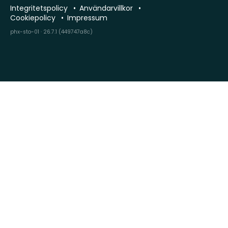
Integritetspolicy
Användarvillkor
Cookiepolicy
Impressum
phx-sto-01 · 26.7.1 (449747a8c)