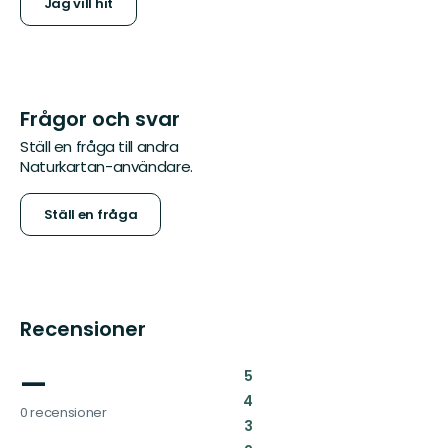
Jag vill hit
Frågor och svar
Ställ en fråga till andra
Naturkartan-användare.
Ställ en fråga
Recensioner
—
:
5
:
4
0 recensioner
:
3