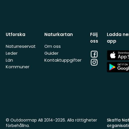
Utforska
Naturkartan
Följ
Ladda ner
oss
app
Naturreservat
Om oss
Facebook
App
Leder
Guider
Store
Län
Kontaktuppgifter
Instagram
App
Kommuner
Store
© Outdoormap AB 2014-2026. Alla rättigheter
Skaffa Natu
förbehållna.
organisat