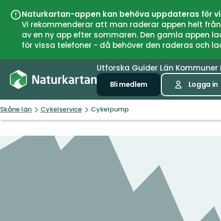
Naturkartan-appen kan behöva uppdateras för v
Vi rekommenderar att man raderar appen helt från si
av en ny app efter sommaren. Den gamla appen laddar
för vissa telefoner - då behöver den raderas och l
Utforska
Guider
Län
Kommuner
Bli medlem
Logga in
Skåne län
Cykelservice
Cykelpump