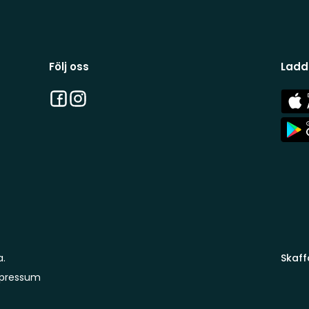
Följ oss
Ladd
Facebook
Instagram
App
Stor
App
Stor
a.
Skaff
pressum