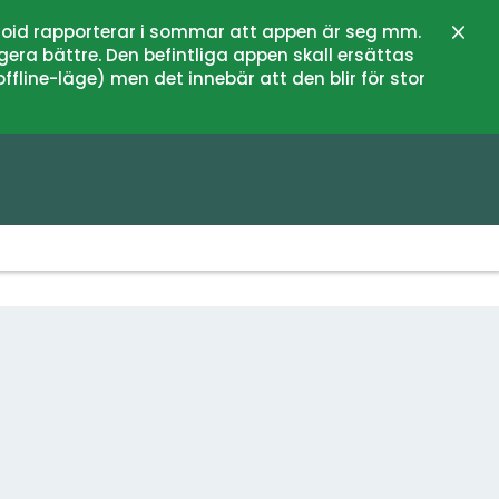
oid rapporterar i sommar att appen är seg mm.
Stän
gera bättre. Den befintliga appen skall ersättas
fline-läge) men det innebär att den blir för stor