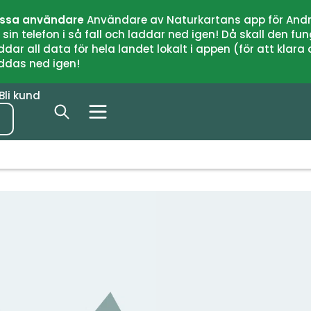
issa användare
Användare av Naturkartans app för Andr
n telefon i så fall och laddar ned igen! Då skall den fun
 all data för hela landet lokalt i appen (för att klara of
addas ned igen!
Bli kund