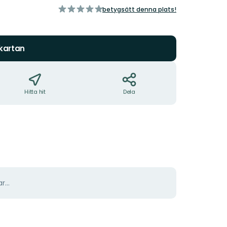
av
betygsätt denna plats!
5
stjärnor
 kartan
Hitta hit
Dela
r...