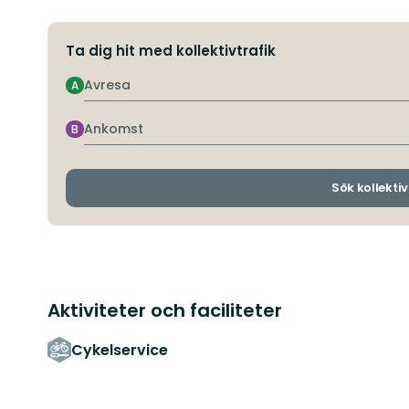
Ta dig hit med kollektivtrafik
Avresa
A
Ankomst
B
Sök kollektiv
Aktiviteter och faciliteter
Cykelservice