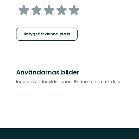
av
5
stjärnor
Betygsätt denna plats
Användarnas bilder
Inga användarbilder ännu. Bli den första att dela!