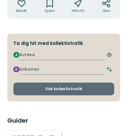
Besökt
Spara
Hitta hit
Dela
Ta dig hit med kollektivtrafik
Avresa
A
Hitta
närmaste
hållplats
Ankomst
B
Byt
avgångs-
och
ankomsthållp
Sök kollektivtrafik
Guider