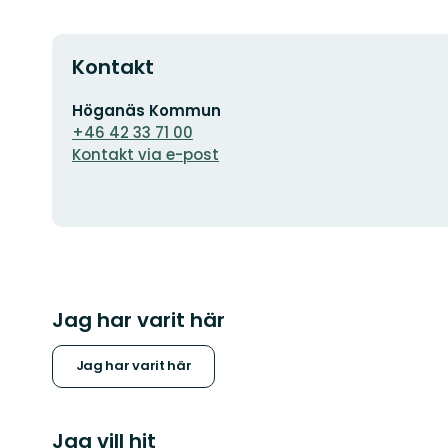
Kontakt
E-
Höganäs Kommun
postadress
+46 42 33 71 00
Kontakt via e-post
Jag har varit här
Jag har varit här
Jag vill hit