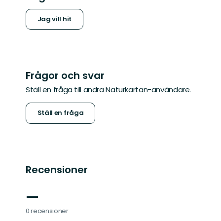
Jag vill hit
Frågor och svar
Ställ en fråga till andra Naturkartan-användare.
Ställ en fråga
Recensioner
—
0 recensioner