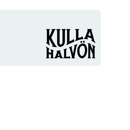
Organisationens
logotyp