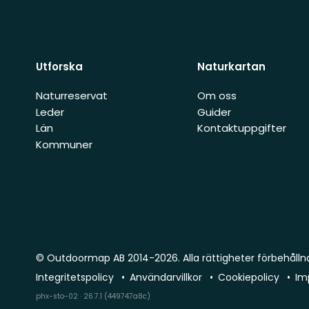
Utforska
Naturkartan
Naturreservat
Om oss
Leder
Guider
Län
Kontaktuppgifter
Kommuner
© Outdoormap AB 2014-2026. Alla rättigheter förbehålln
Integritetspolicy
Användarvillkor
Cookiepolicy
Im
phx-sto-02 · 26.7.1 (449747a8c)