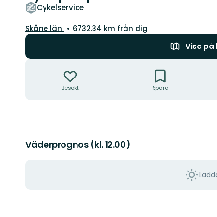
Cykelservice
Län:
Skåne län
6732.34 km från dig
Visa på
Åtgärder
Besökt
Spara
Väderprognos (kl. 12.00)
Ladda