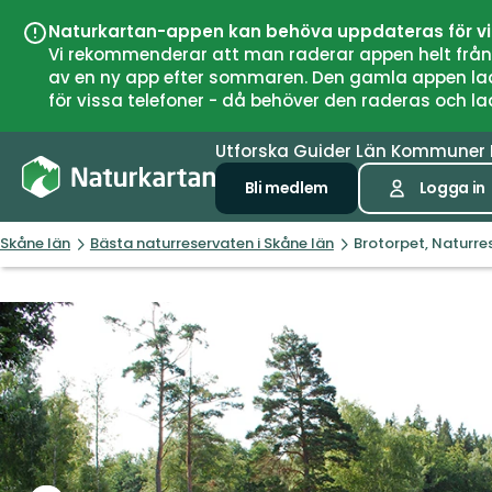
Naturkartan-appen kan behöva uppdateras för v
Vi rekommenderar att man raderar appen helt från si
av en ny app efter sommaren. Den gamla appen laddar
för vissa telefoner - då behöver den raderas och l
Utforska
Guider
Län
Kommuner
Bli medlem
Logga in
Skåne län
Bästa naturreservaten i Skåne län
Brotorpet, Naturre