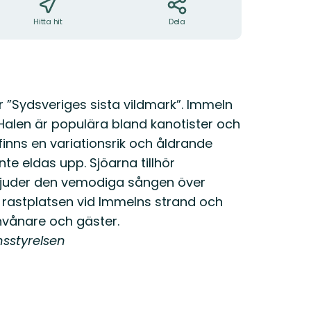
Hitta hit
Dela
för ”Sydsveriges sista vildmark”. Immeln
alen är populära bland kanotister och
 finns en variationsrik och åldrande
nte eldas upp. Sjöarna tillhör
 ljuder den vemodiga sången över
 rastplatsen vid Immelns strand och
invånare och gäster.
nsstyrelsen