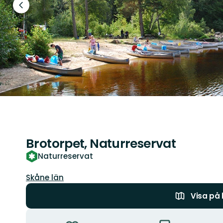
Föregående
bild
Brotorpet, Naturreservat
Naturreservat
Län:
Skåne län
Visa på
Åtgärder