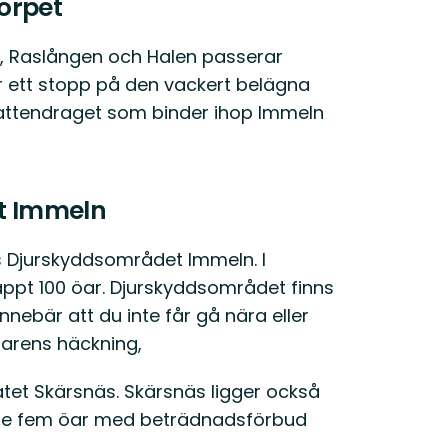
orpet
n, Raslången och Halen passerar
 ett stopp på den vackert belägna
vattendraget som binder ihop Immeln
t Immeln
s Djurskyddsområdet Immeln. I
ppt 100 öar. Djurskyddsområdet finns
innebär att du inte får gå nära eller
arens häckning,
atet Skärsnäs. Skärsnäs ligger också
gare fem öar med beträdnadsförbud