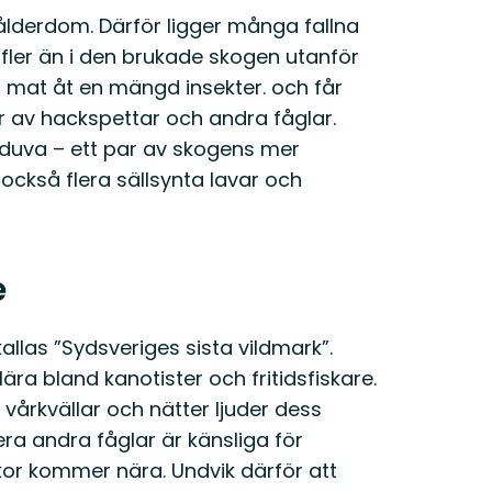
 ålderdom. Därför ligger många fallna
 fler än i den brukade skogen utanför
ll mat åt en mängd insekter. och får
ur av hackspettar och andra fåglar.
sduva – ett par av skogens mer
också flera sällsynta lavar och
e
kallas ”Sydsveriges sista vildmark”.
ra bland kanotister och fritidsfiskare.
 vårkvällar och nätter ljuder dess
ra andra fåglar är känsliga för
or kommer nära. Undvik därför att