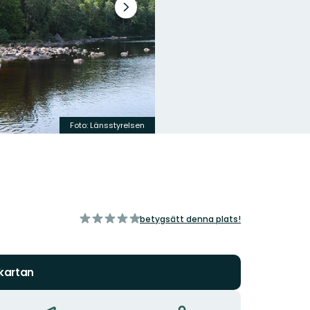
Nästa
bildspel
Foto: Länsstyrelsen
av
betygsätt denna plats!
5
stjärnor
 kartan