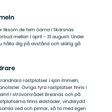
mmeln
r liksom de fem öarna i Skärsnäs
ud mellan 1 april - 31 augusti. Under
hålla dig på avstånd och aldrig gå
drare
trandnära rastplatser i sjön Immeln,
notister. Övriga fyra rastplatser finns i
 samt i strövområdet Breanäs och på
tplatserna finns eldstäder, vindskydd
tt samla ved och pinnar, så ta med egen