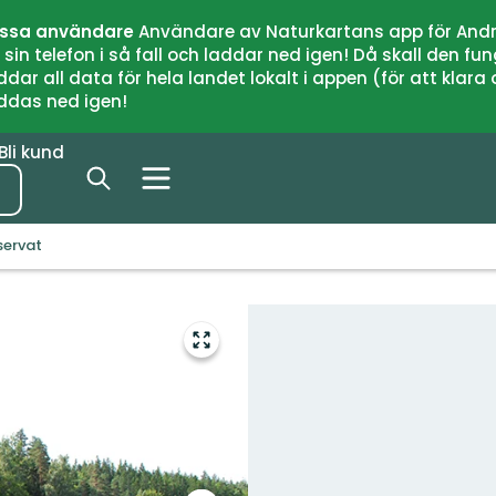
issa användare
Användare av Naturkartans app för Andr
n telefon i så fall och laddar ned igen! Då skall den fun
 all data för hela landet lokalt i appen (för att klara of
addas ned igen!
Bli kund
servat
Gå
till
helskärmsläge