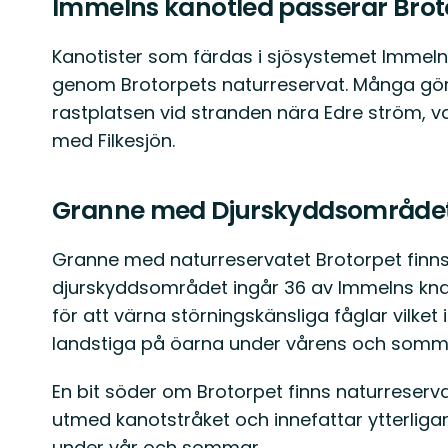
Immelns kanotled passerar Brot
Kanotister som färdas i sjösystemet Immel
genom Brotorpets naturreservat. Många gör
rastplatsen vid stranden nära Edre ström, 
med Filkesjön.
Granne med Djurskyddsområde
Granne med naturreservatet Brotorpet finn
djurskyddsområdet ingår 36 av Immelns kna
för att värna störningskänsliga fåglar vilket 
landstiga på öarna under vårens och somm
En bit söder om Brotorpet finns naturreserv
utmed kanotstråket och innefattar ytterli
under vår och sommar.