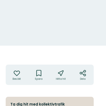
Foto: Länsstyrelsen
Åtgärder
Besökt
Spara
Hitta hit
Dela
Ta dig hit med kollektivtrafik