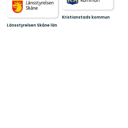
Kristianstads kommun
Friluftsliv
Länsstyrelsen Skåne län
i
Välkommen
Kristianstads
till
fantastiska
Skånes
och
fantastiska
var...
natur!