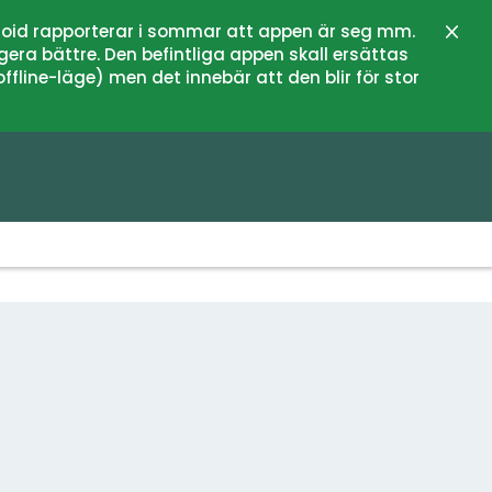
oid rapporterar i sommar att appen är seg mm.
Stän
gera bättre. Den befintliga appen skall ersättas
fline-läge) men det innebär att den blir för stor