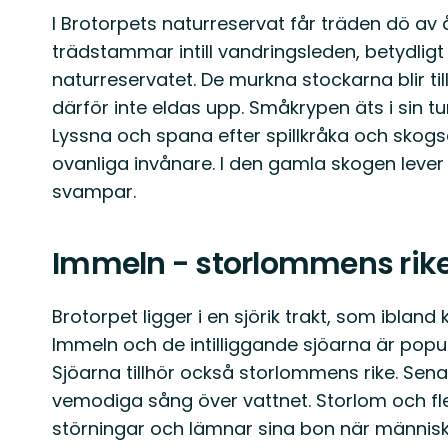
I Brotorpets naturreservat får träden dö av
trädstammar intill vandringsleden, betydligt
naturreservatet. De murkna stockarna blir ti
därför inte eldas upp. Småkrypen äts i sin t
Lyssna och spana efter spillkråka och skog
ovanliga invånare. I den gamla skogen lever 
svampar.
Immeln - storlommens rik
Brotorpet ligger i en sjörik trakt, som ibland 
Immeln och de intilliggande sjöarna är populä
Sjöarna tillhör också storlommens rike. Sena
vemodiga sång över vattnet. Storlom och fle
störningar och lämnar sina bon när människ