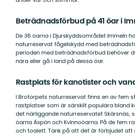
Beträdnadsförbud på 41 öar i I
De 36 öarna i Djurskyddsområdet Immeln ha
naturreservat fågelskydd med beträdnadsförb
perioden med beträdnadsförbud behöver du 
nära eller gå i land på dessa öar.
Rastplats för kanotister och van
I Brotorpets naturreservat finns en av fem s
rastplatser som är särskilt populära bland ka
det närliggande naturreservatet Skärsnäs,
öarna Äspön och Kvinnoöarna. På de fem ras
och toalett. Tänk på att det är förbjudet a