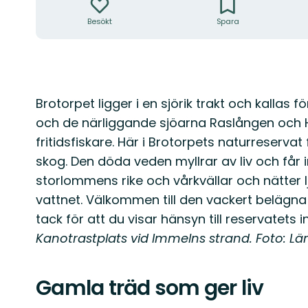
Besökt
Spara
Beskrivning
Brotorpet ligger i en sjörik trakt och kallas 
och de närliggande sjöarna Raslången och H
fritidsfiskare. Här i Brotorpets naturreservat
skog. Den döda veden myllrar av liv och får i
storlommens rike och vårkvällar och nätter
vattnet. Välkommen till den vackert belägna
tack för att du visar hänsyn till reservatets 
Kanotrastplats vid Immelns strand. Foto: Lä
Gamla träd som ger liv