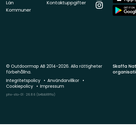
Store
Län
Kontaktuppgifter
Instagram
App
Kommuner
Store
© Outdoormap AB 2014-2026. Alla rättigheter
Skaffa Natu
förbehållna.
organisat
Integritetspolicy
Användarvillkor
Cookiepolicy
Impressum
phx-sto-01 · 26.8.6 (b4bb18ffa)