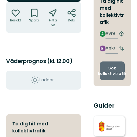
Ta dig hit
Åtgärder
med
kollektivtr
Besökt
Spara
Hitta
Dela
afik
hit
Avresa
A
Hitta
närmas
hållpla
Ankomst
B
Byt
avgång
Väderprognos (kl. 12.00)
och
ankomst
Sök
kollektivtrafik
Laddar...
Guider
Ta dig hit med
kollektivtrafik