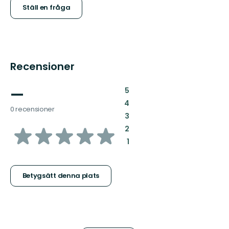
Ställ en fråga
Recensioner
—
:
5
:
4
0 recensioner
:
3
av
:
2
:
1
5
stjärnor
Betygsätt denna plats