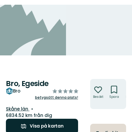
Bro, Egeside
Åtgärder
av
Bro
5
Besökt
Spara
Hitt
betygsätt denna plats!
hit
stjärnor
Län:
Skåne län
6834.52 km från dig
Visa på kartan