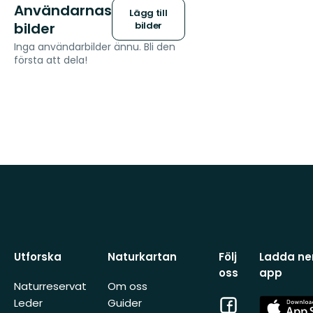
Användarnas
Lägg till
bilder
bilder
Inga användarbilder ännu. Bli den
första att dela!
Utforska
Naturkartan
Följ
Ladda ner
oss
app
Naturreservat
Om oss
Facebook
App
Leder
Guider