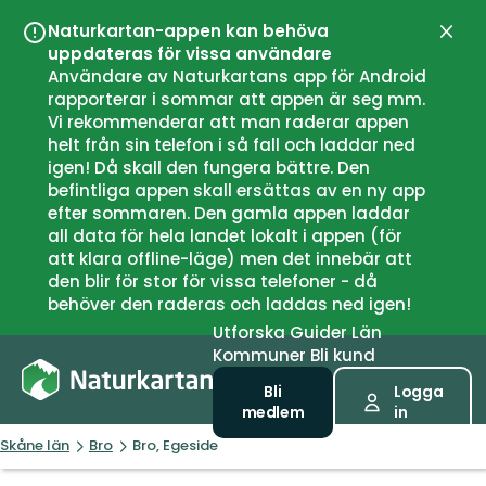
Naturkartan-appen kan behöva
Stän
uppdateras för vissa användare
Användare av Naturkartans app för Android
rapporterar i sommar att appen är seg mm.
Vi rekommenderar att man raderar appen
helt från sin telefon i så fall och laddar ned
igen! Då skall den fungera bättre. Den
befintliga appen skall ersättas av en ny app
efter sommaren. Den gamla appen laddar
all data för hela landet lokalt i appen (för
att klara offline-läge) men det innebär att
den blir för stor för vissa telefoner - då
behöver den raderas och laddas ned igen!
Utforska
Guider
Län
Kommuner
Bli kund
Bli
Logga
medlem
in
Skåne län
Bro
Bro, Egeside