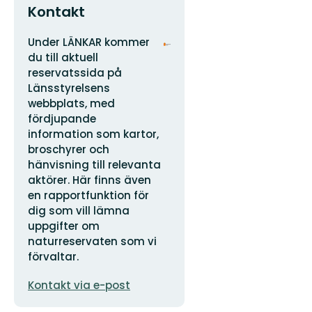
Kontakt
Adress
Organisationens
Under LÄNKAR kommer
logotyp
du till aktuell
reservatssida på
Länsstyrelsens
webbplats, med
fördjupande
information som kartor,
broschyrer och
hänvisning till relevanta
aktörer. Här finns även
en rapportfunktion för
dig som vill lämna
uppgifter om
naturreservaten som vi
förvaltar.
E-
Kontakt via e-post
postadress