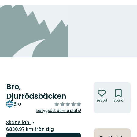
Bro,
Åtgärder
Djurrödsbäcken
Besökt
Spara
Hitt
av
Bro
hit
5
betygsätt denna plats!
stjärnor
Län:
Skåne län
6830.97 km från dig