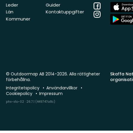
Facebook
App
Leder
Guider
Store
Län
Kontaktuppgifter
Instagram
App
Kommuner
Store
© Outdoormap AB 2014-2026. Alla rättigheter
Skaffa Natu
förbehållna.
organisat
Integritetspolicy
Användarvillkor
Cookiepolicy
Impressum
phx-sto-02 · 26.7.1 (449747a8c)