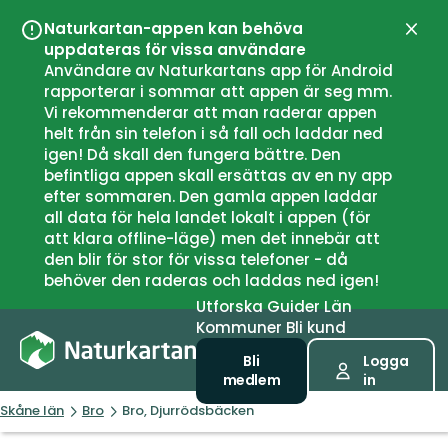
Naturkartan-appen kan behöva
Stän
uppdateras för vissa användare
Användare av Naturkartans app för Android
rapporterar i sommar att appen är seg mm.
Vi rekommenderar att man raderar appen
helt från sin telefon i så fall och laddar ned
igen! Då skall den fungera bättre. Den
befintliga appen skall ersättas av en ny app
efter sommaren. Den gamla appen laddar
all data för hela landet lokalt i appen (för
att klara offline-läge) men det innebär att
den blir för stor för vissa telefoner - då
behöver den raderas och laddas ned igen!
Utforska
Guider
Län
Kommuner
Bli kund
Bli
Logga
medlem
in
Skåne län
Bro
Bro, Djurrödsbäcken