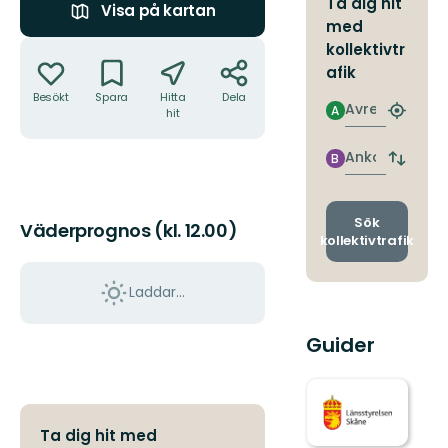
Ta dig hit
Visa på kartan
med
Åtgärder
kollektivtr
afik
Besökt
Spara
Hitta
Dela
Avresa
A
hit
Hitta
närmas
hållpla
Ankomst
B
Byt
avgång
och
ankomst
Sök
Väderprognos (kl. 12.00)
kollektivtrafik
Laddar...
Guider
Ta dig hit med