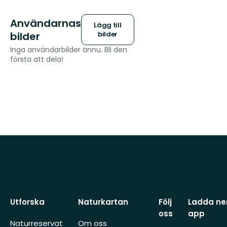
Användarnas
Lägg till
bilder
bilder
Inga användarbilder ännu. Bli den
första att dela!
Utforska
Naturkartan
Följ
Ladda ner
oss
app
Naturreservat
Om oss