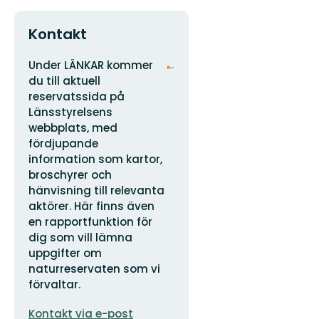
Kontakt
Adress
Organisationens
Under LÄNKAR kommer
logotyp
du till aktuell
reservatssida på
Länsstyrelsens
webbplats, med
fördjupande
information som kartor,
broschyrer och
hänvisning till relevanta
aktörer. Här finns även
en rapportfunktion för
dig som vill lämna
uppgifter om
naturreservaten som vi
förvaltar.
E-
Kontakt via e-post
postadress