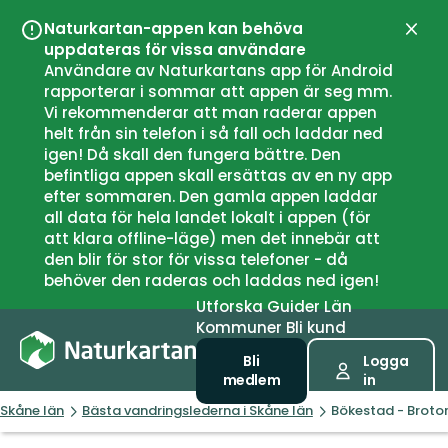
Naturkartan-appen kan behöva
Stän
uppdateras för vissa användare
Användare av Naturkartans app för Android
rapporterar i sommar att appen är seg mm.
Vi rekommenderar att man raderar appen
helt från sin telefon i så fall och laddar ned
igen! Då skall den fungera bättre. Den
befintliga appen skall ersättas av en ny app
efter sommaren. Den gamla appen laddar
all data för hela landet lokalt i appen (för
att klara offline-läge) men det innebär att
den blir för stor för vissa telefoner - då
behöver den raderas och laddas ned igen!
Utforska
Guider
Län
Kommuner
Bli kund
Bli
Logga
medlem
in
Skåne län
Bästa vandringslederna i Skåne län
Bökestad - Brotorp