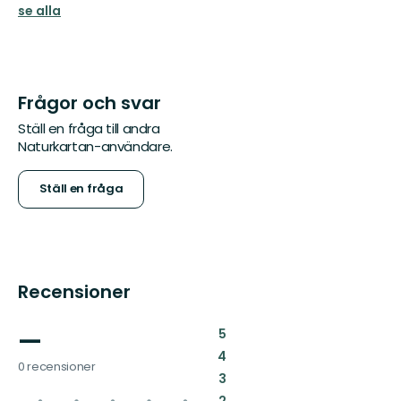
se alla
Frågor och svar
Ställ en fråga till andra
Naturkartan-användare.
Ställ en fråga
Recensioner
—
:
5
:
4
0 recensioner
:
3
:
2