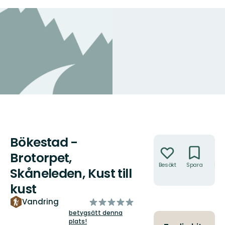
Bökestad -
Åtgärder
Brotorpet,
Besökt
Spara
Hitt
Skåneleden, Kust till
hit
kust
av
Vandring
5
betygsätt denna
plats!
stjärnor