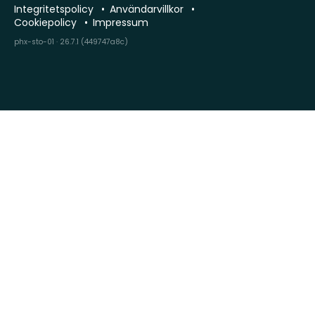
Integritetspolicy
Användarvillkor
Cookiepolicy
Impressum
phx-sto-01 · 26.7.1 (449747a8c)