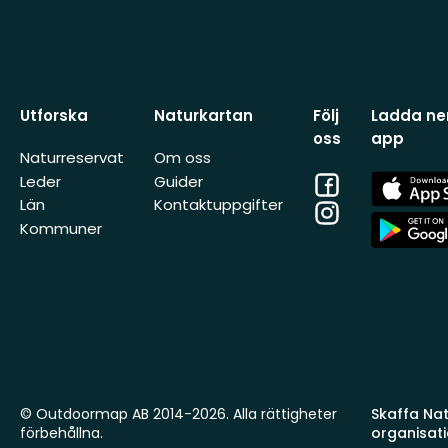
Utforska
Naturkartan
Följ
Ladda ner
oss
app
Naturreservat
Om oss
Facebook
App
Leder
Guider
Store
Län
Kontaktuppgifter
Instagram
App
Kommuner
Store
© Outdoormap AB 2014-2026. Alla rättigheter
Skaffa Natu
förbehållna.
organisat