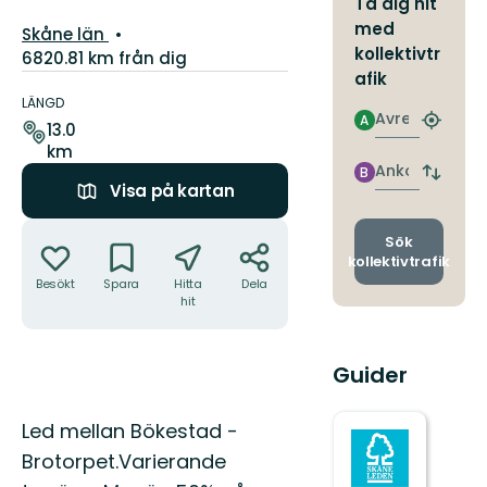
Ta dig hit
med
Län:
Skåne län
kollektivtr
6820.81 km från dig
afik
Information
om
LÄNGD
Avresa
A
leden
Hitta
13.0
närmas
km
hållpla
Ankomst
B
Byt
Visa på kartan
avgång
och
Åtgärder
ankomst
Sök
kollektivtrafik
Besökt
Spara
Hitta
Dela
hit
Guider
Beskrivning
Led mellan Bökestad -
Brotorpet.Varierande