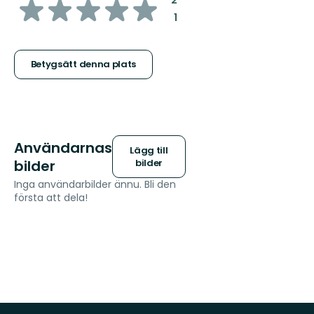
av
:
1
5
stjärnor
Betygsätt denna plats
Användarnas
Lägg till
bilder
bilder
Inga användarbilder ännu. Bli den
första att dela!