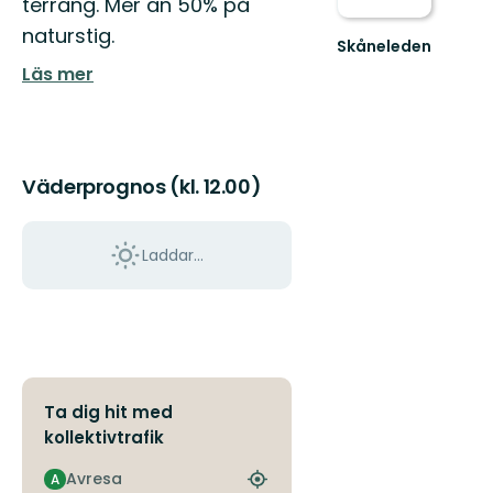
terräng. Mer än 50% på
naturstig.
Skåneleden
Läs mer
Väderprognos (kl. 12.00)
Laddar...
Ta dig hit med
kollektivtrafik
Avresa
A
Hitta