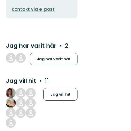
E-
Kontakt via e-post
postadress
Jag har varit här
2
Jag har varit här
Jag vill hit
11
Jag vill hit