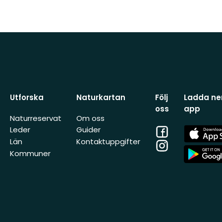
Utforska
Naturkartan
Följ
Ladda ner
oss
app
Naturreservat
Om oss
Facebook
App
Leder
Guider
Store
Län
Kontaktuppgifter
Instagram
App
Kommuner
Store