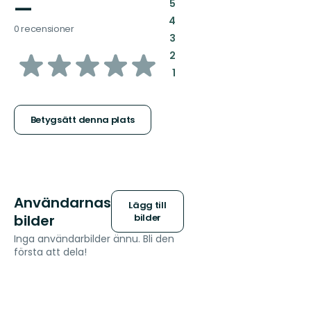
—
:
5
:
4
0 recensioner
:
3
av
:
2
:
1
5
stjärnor
Betygsätt denna plats
Användarnas
Lägg till
bilder
bilder
Inga användarbilder ännu. Bli den
första att dela!