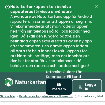
Naturkartan-appen kan behöva
Stän
uppdateras för vissa användare
Användare av Naturkartans app för Android
rapporterar i sommar att appen är seg mm.
Vi rekommenderar att man raderar appen
helt från sin telefon i så fall och laddar ned
igen! Då skall den fungera bättre. Den
befintliga appen skall ersättas av en ny app
efter sommaren. Den gamla appen laddar
all data för hela landet lokalt i appen (för
att klara offline-läge) men det innebär att
den blir för stor för vissa telefoner - då
behöver den raderas och laddas ned igen!
Utforska
Guider
Län
Kommuner
Bli kund
Bli
Logga
medlem
in
Skåne län
Bästa vandringslederna i Skåne län
Bockeboda, blått