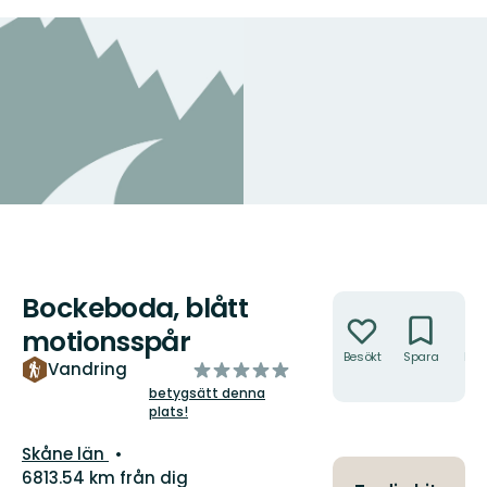
Bockeboda, blått
Åtgärder
motionsspår
Besökt
Spara
Hitt
av
Vandring
hit
5
betygsätt denna
plats!
stjärnor
Län:
Skåne län
6813.54 km från dig