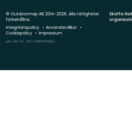
© Outdoormap AB 2014-2026. Alla rättigheter
Skaffa Natu
förbehållna.
organisat
Integritetspolicy
Användarvillkor
Cookiepolicy
Impressum
phx-sto-02 · 26.7.1 (449747a8c)