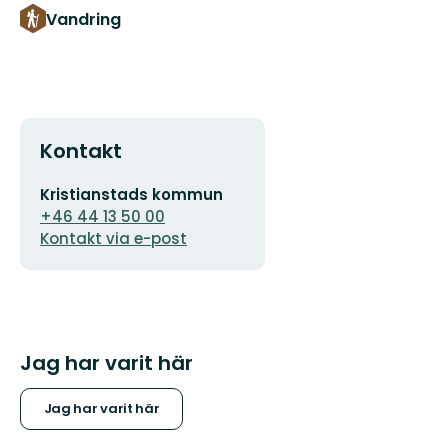
Vandring
Kontakt
E-
Kristianstads kommun
postadress
+46 44 13 50 00
Kontakt via e-post
Jag har varit här
Jag har varit här