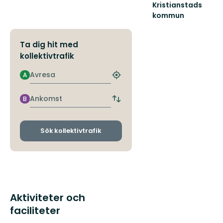
Kristianstads
kommun
Friluftsliv
i
Kristianstads
Ta dig hit med
fantastiska
kollektivtrafik
och
var...
Avresa
A
Hitta
närmaste
hållplats
Ankomst
B
Byt
avgångs-
och
ankomsthållplatser
Sök kollektivtrafik
Aktiviteter och
faciliteter