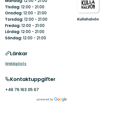
Måndag:
12:00 - 21:00
Tisdag:
12:00 - 21:00
Onsdag:
12:00 - 21:00
Kullahalvön
Torsdag:
12:00 - 21:00
Välkommen
Fredag:
12:00 - 21:00
till
Lördag:
12:00 - 21:00
den
Söndag:
12:00 - 21:00
vilda
sidan
av
Skåne
Länkar
Webbplats
Kontaktuppgifter
+46 76 163 05 67