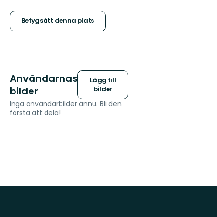
5
stjärnor
Betygsätt denna plats
Användarnas
Lägg till
bilder
bilder
Inga användarbilder ännu. Bli den
första att dela!