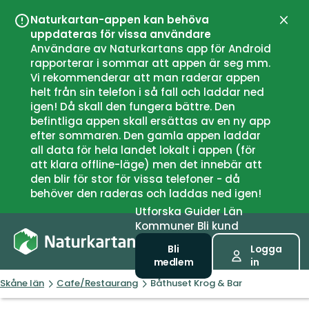
Naturkartan-appen kan behöva
Stän
uppdateras för vissa användare
Användare av Naturkartans app för Android
rapporterar i sommar att appen är seg mm.
Vi rekommenderar att man raderar appen
helt från sin telefon i så fall och laddar ned
igen! Då skall den fungera bättre. Den
befintliga appen skall ersättas av en ny app
efter sommaren. Den gamla appen laddar
all data för hela landet lokalt i appen (för
att klara offline-läge) men det innebär att
den blir för stor för vissa telefoner - då
behöver den raderas och laddas ned igen!
Utforska
Guider
Län
Kommuner
Bli kund
Bli
Logga
medlem
in
Skåne län
Cafe/Restaurang
Båthuset Krog & Bar