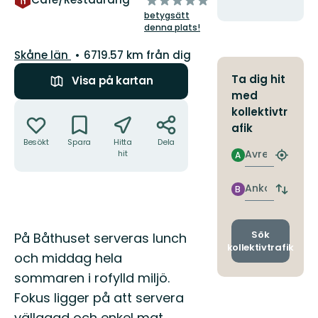
hit
5
betygsätt
stjärnor
denna plats!
Län:
Skåne län
6719.57 km från dig
Ta dig hit
Visa på kartan
med
Åtgärder
kollektivtr
afik
Besökt
Spara
Hitta
Dela
Avresa
hit
A
Hitta
närmas
hållpla
Ankomst
B
Byt
avgång
och
ankomst
Beskrivning
Sök
På Båthuset serveras lunch
kollektivtrafik
och middag hela
sommaren i rofylld miljö.
Fokus ligger på att servera
vällagad och enkel mat