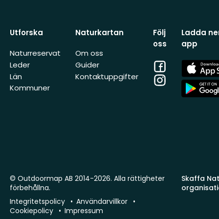
Utforska
Naturkartan
Följ
Ladda ner
oss
app
Naturreservat
Om oss
Facebook
App
Leder
Guider
Store
Län
Kontaktuppgifter
Instagram
App
Kommuner
Store
© Outdoormap AB 2014-2026. Alla rättigheter
Skaffa Natu
förbehållna.
organisat
Integritetspolicy
Användarvillkor
Cookiepolicy
Impressum