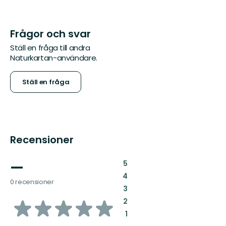
Frågor och svar
Ställ en fråga till andra
Naturkartan-användare.
Ställ en fråga
Recensioner
—
:
5
:
4
0 recensioner
:
3
av
:
2
:
1