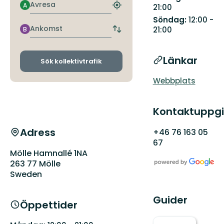
Avresa
A
21:00
Hitta
närmaste
Söndag:
12:00 -
hållplats
Ankomst
21:00
B
Byt
avgångs-
och
Länkar
ankomsthållplatser
Sök kollektivtrafik
Webbplats
Kontaktuppgi
Adress
+46 76 163 05
67
Mölle Hamnallé 1NA
263 77 Mölle
Sweden
Guider
Öppettider