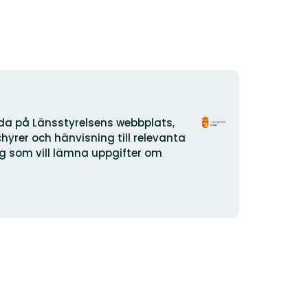
Organisationens
ida på Länsstyrelsens webbplats,
logotyp
yrer och hänvisning till relevanta
dig som vill lämna uppgifter om