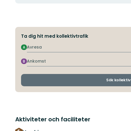
Ta dig hit med kollektivtrafik
Avresa
A
Ankomst
B
Sök kollektiv
Aktiviteter och faciliteter