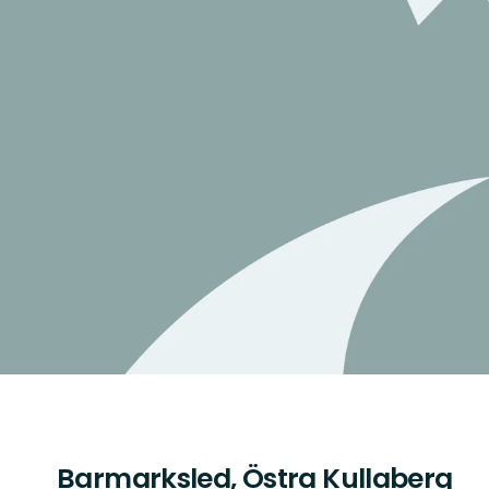
Barmarksled, Östra Kullaberg