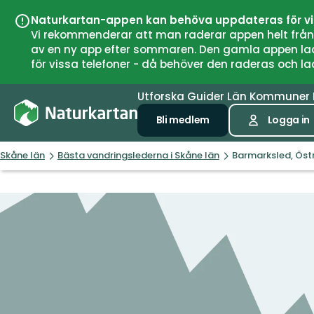
Naturkartan-appen kan behöva uppdateras för v
Vi rekommenderar att man raderar appen helt från si
av en ny app efter sommaren. Den gamla appen laddar
för vissa telefoner - då behöver den raderas och l
Utforska
Guider
Län
Kommuner
Bli medlem
Logga in
Skåne län
Bästa vandringslederna i Skåne län
Barmarksled, Öst