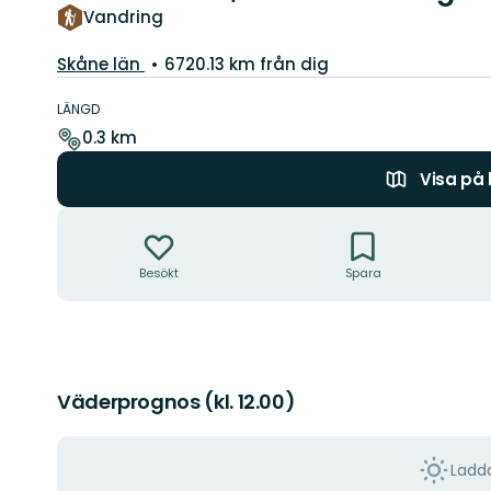
Vandring
Län:
Skåne län
6720.13 km från dig
Information
om
LÄNGD
leden
0.3 km
Visa på
Åtgärder
Besökt
Spara
Väderprognos (kl. 12.00)
Ladda