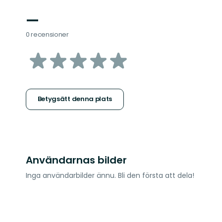
—
0 recensioner
av
5
stjärnor
Betygsätt denna plats
Användarnas bilder
Inga användarbilder ännu. Bli den första att dela!