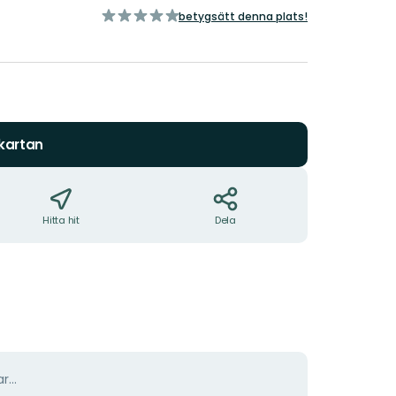
av
betygsätt denna plats!
5
stjärnor
 kartan
Hitta hit
Dela
r...