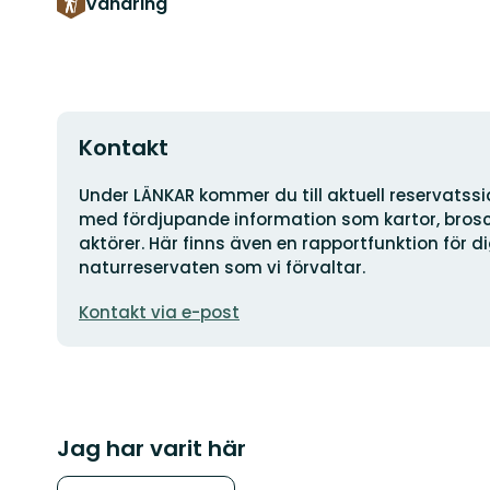
Vandring
Kontakt
Adress
Under LÄNKAR kommer du till aktuell reservatss
med fördjupande information som kartor, brosch
aktörer. Här finns även en rapportfunktion för 
naturreservaten som vi förvaltar.
E-
Kontakt via e-post
postadress
Jag har varit här