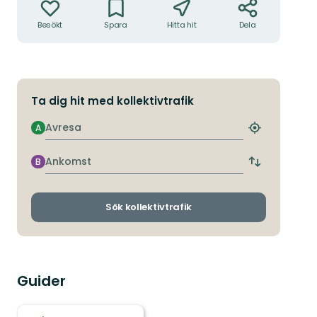
Besökt
Spara
Hitta hit
Dela
Ta dig hit med kollektivtrafik
Avresa
A
Hitta
närmaste
hållplats
Ankomst
B
Byt
avgångs-
och
ankomsthållp
Sök kollektivtrafik
Guider