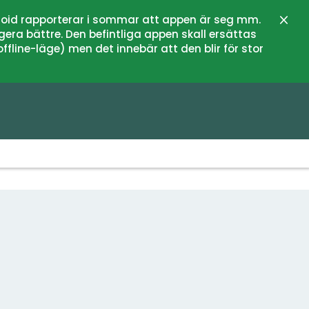
oid rapporterar i sommar att appen är seg mm.
Stän
gera bättre. Den befintliga appen skall ersättas
fline-läge) men det innebär att den blir för stor