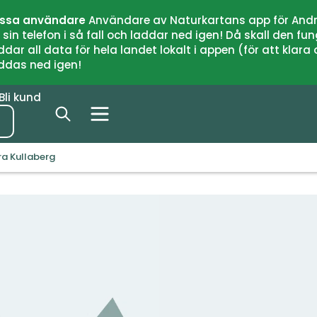
issa användare
Användare av Naturkartans app för Andr
n telefon i så fall och laddar ned igen! Då skall den fun
 all data för hela landet lokalt i appen (för att klara of
addas ned igen!
Bli kund
ra Kullaberg