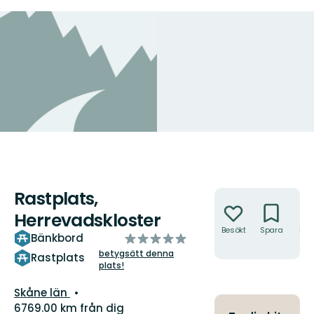
Rastplats,
Åtgärder
Herrevadskloster
Besökt
Spara
Hitt
av
Bänkbord
hit
5
betygsätt denna
Rastplats
plats!
stjärnor
Län:
Skåne län
6769.00 km från dig