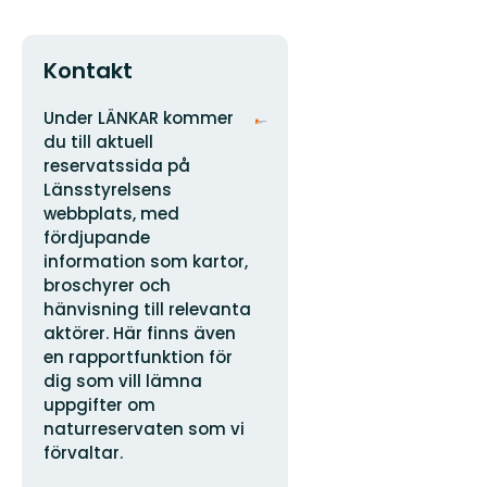
Kontakt
Adress
Organisationens
Under LÄNKAR kommer
logotyp
du till aktuell
reservatssida på
Länsstyrelsens
webbplats, med
fördjupande
information som kartor,
broschyrer och
hänvisning till relevanta
aktörer. Här finns även
en rapportfunktion för
dig som vill lämna
uppgifter om
naturreservaten som vi
förvaltar.
E-