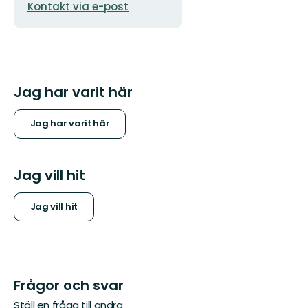
Kontakt via e-post
postadress
Jag har varit här
Jag har varit här
Jag vill hit
Jag vill hit
Frågor och svar
Ställ en fråga till andra