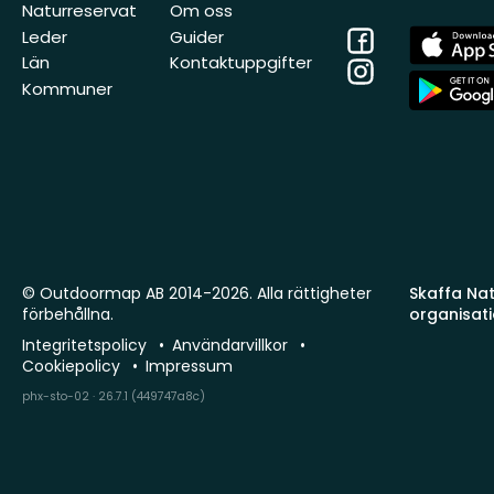
Naturreservat
Om oss
Facebook
App
Leder
Guider
Store
Län
Kontaktuppgifter
Instagram
App
Kommuner
Store
© Outdoormap AB 2014-2026. Alla rättigheter
Skaffa Natu
förbehållna.
organisat
Integritetspolicy
Användarvillkor
Cookiepolicy
Impressum
phx-sto-02 · 26.7.1 (449747a8c)