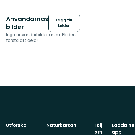
Användarnas
Lägg till
bilder
bilder
Inga användarbilder ännu. Bli den
första att dela!
Utforska
Naturkartan
Följ
Ladda ner
oss
app