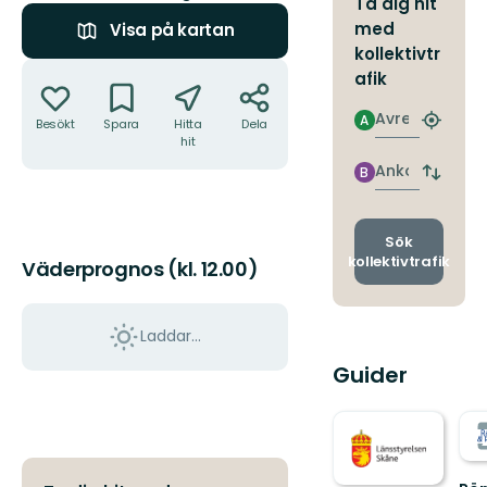
Ta dig hit
med
Visa på kartan
kollektivtr
Åtgärder
afik
Avresa
A
Besökt
Spara
Hitta
Dela
Hitta
hit
närmas
hållpla
Ankomst
B
Byt
avgång
och
ankomst
Sök
kollektivtrafik
Väderprognos (kl. 12.00)
Laddar...
Guider