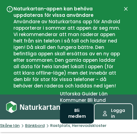
Naturkartan-appen kan behöva
Stän
uppdateras för vissa användare
Användare av Naturkartans app för Android
rapporterar i sommar att appen är seg mm.
Vi rekommenderar att man raderar appen
helt från sin telefon i så fall och laddar ned
igen! Då skall den fungera bättre. Den
befintliga appen skall ersättas av en ny app
efter sommaren. Den gamla appen laddar
all data för hela landet lokalt i appen (för
att klara offline-läge) men det innebär att
den blir för stor för vissa telefoner - då
behöver den raderas och laddas ned igen!
Utforska
Guider
Län
Kommuner
Bli kund
Bli
Logga
medlem
in
Skåne län
Bänkbord
Rastplats, Herrevadskloster